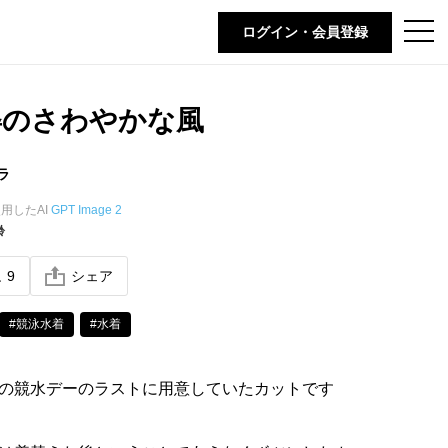
t
ログイン・会員登録
o
g
g
l
e
姿のさわやかな風
n
a
v
i
ラ
g
a
t
用したAI
GPT Image 2
i
齢
o
n
ね
9
シェア
#競泳水着
#水着
の競水デーのラストに用意していたカットです