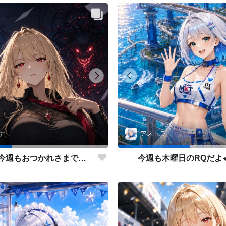
ナ
アストラ
皆さん💕今週もおつかれさまでした✨
今週も木曜日のRQだよ