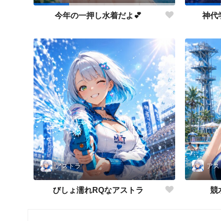
今年の一押し水着だよ💕
神代
アストラ
アス
びしょ濡れRQなアストラ
競