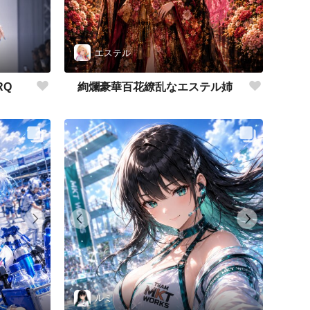
エステル
RQ
絢爛豪華百花繚乱なエステル姉
ルミ