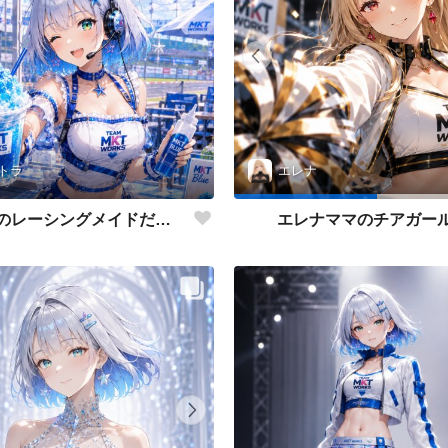
トラ
エレナ
アストラのレーシングメイドだよ💕
エレナママのチアガー