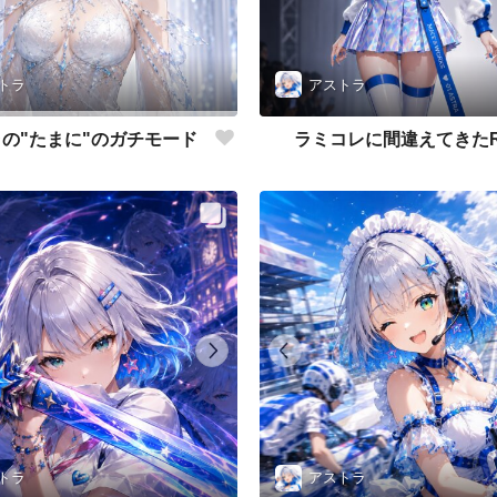
アストラ
トラ
ラミコレに間違えてきた
の"たまに"のガチモード
トラ
アストラ