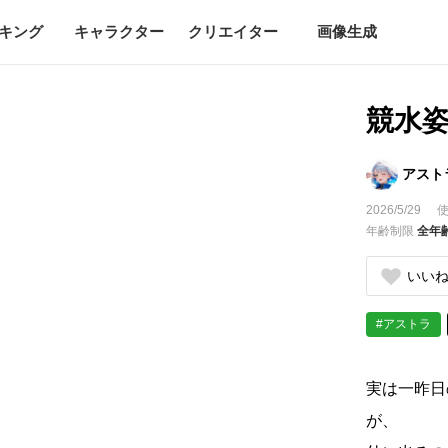
キング
キャラクター
クリエイター
画像生成
競水
アスト
2026/5/29
使
年齢制限
全年
いい
#アストラ
実は一昨日
が、