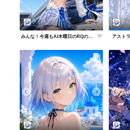
アストラ
アス
みんな！今週もAI木曜日のRQの時間だよ
アストラ
アストラ
アス