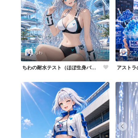
ちわ
アス
ちわの耐水テスト（ほぼ生身バージョン）