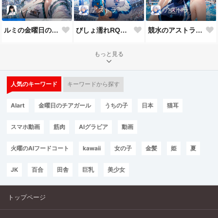
アストラ
アストラ
ルミ
びしょ濡れRQなアストラ
競水のアストラだよ💕
ルミの金曜日のチアガール
もっと見る
人気のキーワード
キーワードから探す
AIart
金曜日のチアガール
うちの子
日本
猫耳
スマホ動画
筋肉
AIグラビア
動画
火曜のAIフードコート
kawaii
女の子
金髪
姫
夏
JK
百合
田舎
巨乳
美少女
トップページ