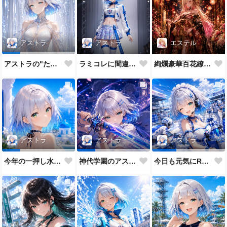
アストラ
エステル
アストラ
ラミコレに間違えてきたRQ
絢爛豪華百花繚乱なエステル姉
アストラの"たまに"のガチモード
アストラ
アストラ
アストラ
今年の一押し水着だよ💕
神代学園のアストラです💙
今日も元気にRQメイドだよ💕