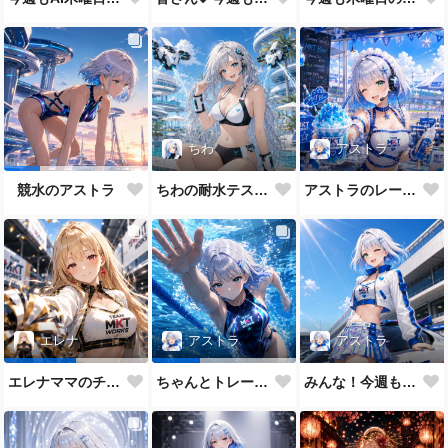
ちわ
アストラ
ちわの耐水テスト（ほぼ生身バージョン）
アストラのレーシングメイドだよ💕
競水のアストラ
アストラ
エレナ
アストラ
みんな！今週もAI木曜日のRQの時間だよ
エレナママのチアガール
ちゃんとトレーニングもします😉✨