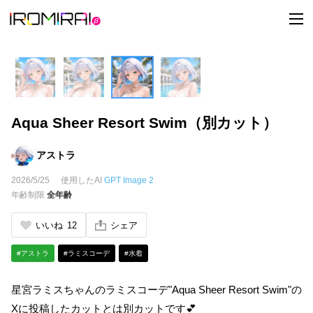
t
o
g
g
l
e
n
a
v
i
Aqua Sheer Resort Swim（別カット）
g
a
t
i
アストラ
o
n
2026/5/25
使用したAI
GPT Image 2
年齢制限
全年齢
いいね
12
シェア
#アストラ
#ラミスコーデ
#水着
星宮ラミスちゃんのラミスコーデ"Aqua Sheer Resort Swim"の
Xに投稿したカットとは別カットです💕