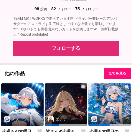
98
82
75
投稿
フォロー
フォロワー
TEAM MKT WORKSで走っています🏁 ドライバー兼レースアンバ
サダーのアストラです❣ 広報として様々な衣装でも活動していま
す✨ Xやパトでも供養出来ないカットを投稿します💕｜無断転載禁
止 / Repost prohibited
フォローする
他の作品
全てを見る
アストラ
エレナ
アストラ
今週もAI木曜日のRQの時間だよ
皆さん💕今週もおつかれさまでした✨
今週も木曜日のRQだよ💕