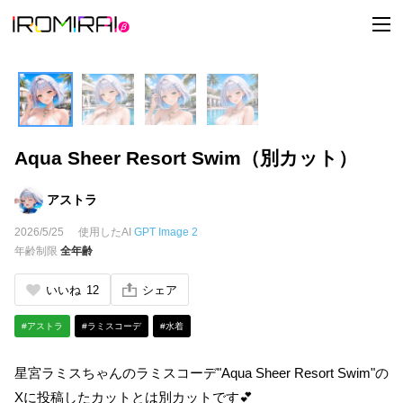
t
o
g
g
l
e
n
a
v
i
Aqua Sheer Resort Swim（別カット）
g
a
t
i
アストラ
o
n
2026/5/25
使用したAI
GPT Image 2
年齢制限
全年齢
いいね
12
シェア
#アストラ
#ラミスコーデ
#水着
星宮ラミスちゃんのラミスコーデ"Aqua Sheer Resort Swim"の
Xに投稿したカットとは別カットです💕