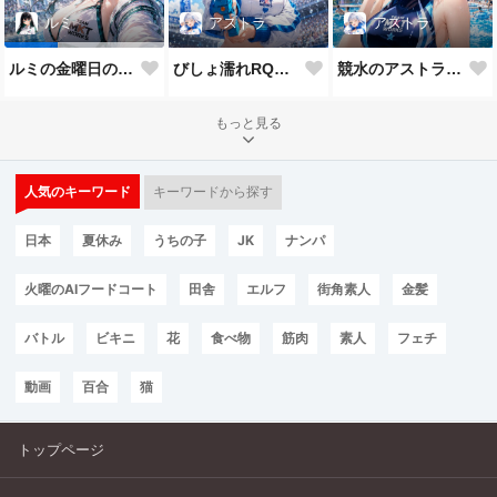
アストラ
アストラ
ルミ
びしょ濡れRQなアストラ
競水のアストラだよ💕
ルミの金曜日のチアガール
もっと見る
人気のキーワード
キーワードから探す
日本
夏休み
うちの子
JK
ナンパ
火曜のAIフードコート
田舎
エルフ
街角素人
金髪
バトル
ビキニ
花
食べ物
筋肉
素人
フェチ
動画
百合
猫
トップページ