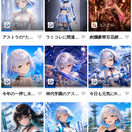
アストラ
エステル
アストラ
ラミコレに間違えてきたRQ
絢爛豪華百花繚乱なエステル姉
アストラの"たまに"のガチモード
アストラ
アストラ
アストラ
今年の一押し水着だよ💕
神代学園のアストラです💙
今日も元気にRQメイドだよ💕