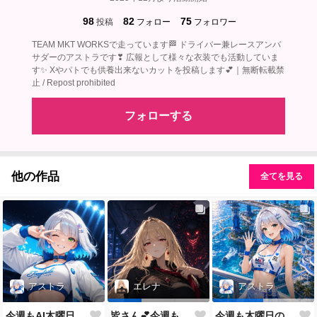
98
82
75
投稿
フォロー
フォロワー
TEAM MKT WORKSで走っています🏁 ドライバー兼レースアンバ
サダーのアストラです❣ 広報として様々な衣装でも活動していま
す✨ Xやパトでも供養出来ないカットを投稿します💕｜無断転載禁
止 / Repost prohibited
フォローする
他の作品
全てを見る
アストラ
エレナ
アストラ
今週もAI木曜日のRQの時間だよ
皆さん💕今週もおつかれさまでした✨
今週も木曜日のRQだよ💕