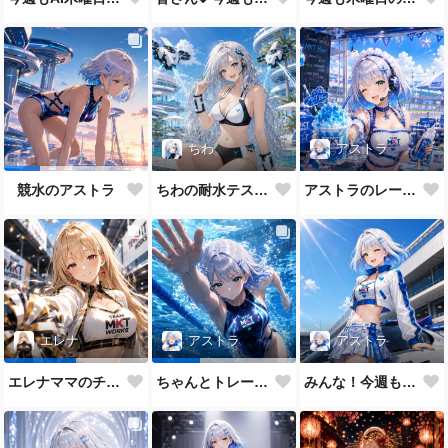
ちわ
アストラ
ちわの耐水テスト（ほぼ生身バージョン）
アストラのレーシングメイドだよ💕
競水のアストラ
アストラ
エレナ
アストラ
みんな！今週もAI木曜日のRQの時間だよ
エレナママのチアガール
ちゃんとトレーニングもします😉✨