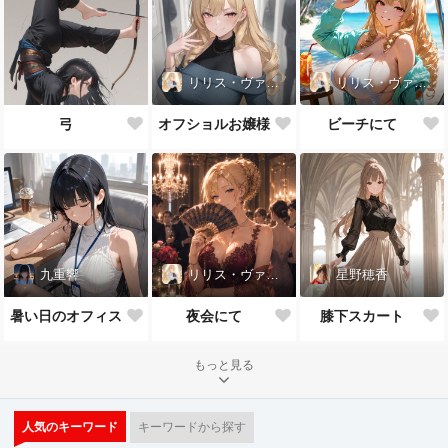
リリス・ヴァレンタイン
リリス・ヴァレンタイン
弓
オフショルお嬢様
ビーチにて
九重響
リリス・ヴァレンタイン
星野穂香
暑い日のオフィス
夜会にて
膝下スカート
もっと見る
人気のキーワード
キーワードから探す