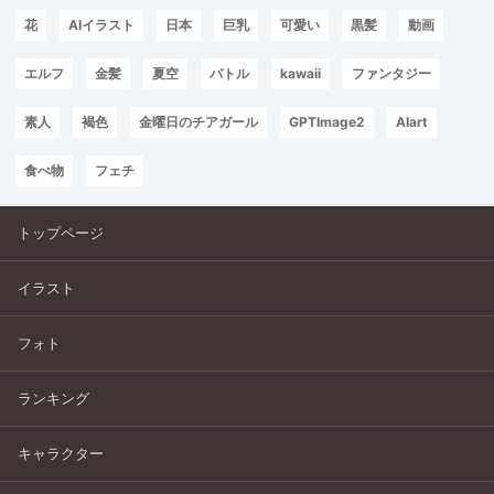
花
AIイラスト
日本
巨乳
可愛い
黒髪
動画
エルフ
金髪
夏空
バトル
kawaii
ファンタジー
素人
褐色
金曜日のチアガール
GPTImage2
AIart
食べ物
フェチ
トップページ
イラスト
フォト
ランキング
キャラクター