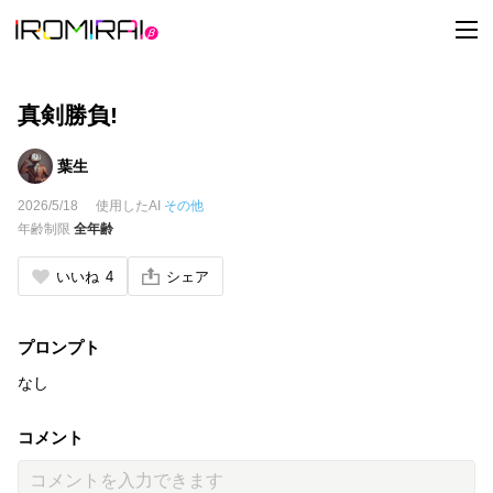
t
o
g
g
l
e
真剣勝負!
n
a
v
葉生
i
g
2026/5/18
使用したAI
その他
a
t
年齢制限
全年齢
i
o
n
いいね
4
シェア
プロンプト
なし
コメント