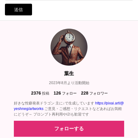
送信
葉生
2023年8月より活動開始
2376
126
228
投稿
フォロー
フォロワー
好きな性癖発表ドラゴン 主に↓で生成しています
https://pixai.art/@
yeshneg/artworks
ご意見・ご感想・リクエストなどあればお気軽
にどうぞ～ プロンプト再利用やi2iも歓迎です
フォローする