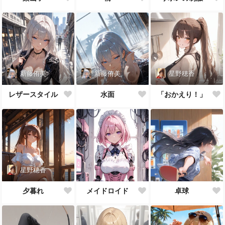
新藤侑美
新藤侑美
星野穂香
レザースタイル
水面
「おかえり！」
星野穂香
夕暮れ
メイドロイド
卓球