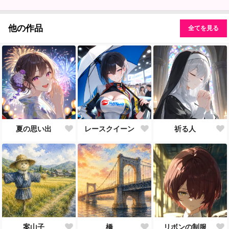
他の作品
全てを見る
夏の思い出
レースクイーン
祈る人
案山子
橋
リボンの制服