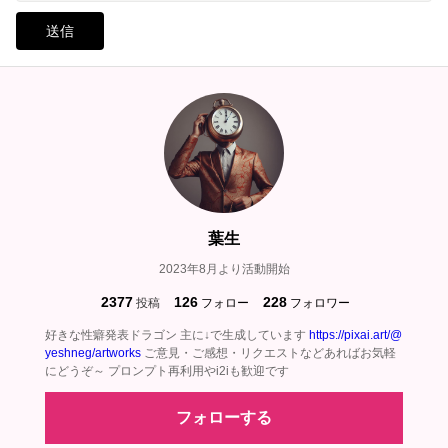
送信
葉生
2023年8月より活動開始
2377
126
228
投稿
フォロー
フォロワー
好きな性癖発表ドラゴン 主に↓で生成しています
https://pixai.art/@
yeshneg/artworks
ご意見・ご感想・リクエストなどあればお気軽
にどうぞ～ プロンプト再利用やi2iも歓迎です
フォローする