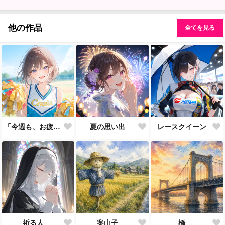
他の作品
全てを見る
「今週も、お疲れ様♪」
夏の思い出
レースクイーン
祈る人
案山子
橋