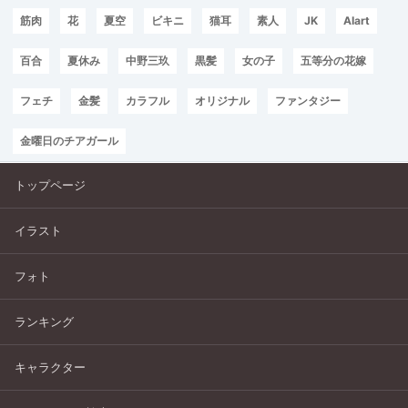
筋肉
花
夏空
ビキニ
猫耳
素人
JK
AIart
百合
夏休み
中野三玖
黒髪
女の子
五等分の花嫁
フェチ
金髪
カラフル
オリジナル
ファンタジー
金曜日のチアガール
トップページ
イラスト
フォト
ランキング
キャラクター