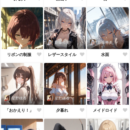
新藤侑美
新藤侑美
リボンの制服
レザースタイル
水面
星野穂香
星野穂香
「おかえり！」
夕暮れ
メイドロイド