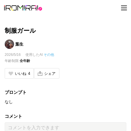
t
o
g
g
l
e
制服ガール
n
a
v
葉生
i
g
2026/5/16
使用したAI
その他
a
t
年齢制限
全年齢
i
o
n
いいね
4
シェア
プロンプト
なし
コメント