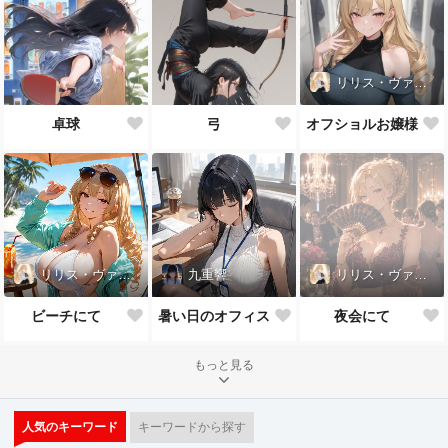
リリス・ヴァレンタイン
卓球
弓
オフショルお嬢様
リリス・ヴァレンタイン
九重響
リリス・ヴァレンタイン
ビーチにて
暑い日のオフィス
夜会にて
もっと見る
人気のキーワード
キーワードから探す