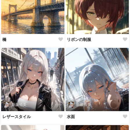
橋
リボンの制服
新藤侑美
新藤侑美
レザースタイル
水面