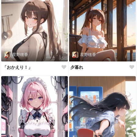
星野穂香
星野穂香
「おかえり！」
夕暮れ