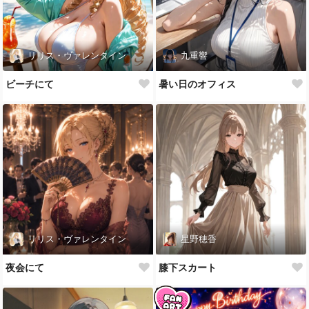
リリス・ヴァレンタイン
九重響
ビーチにて
暑い日のオフィス
リリス・ヴァレンタイン
星野穂香
夜会にて
膝下スカート