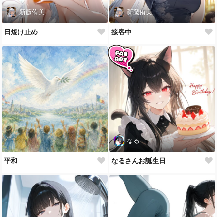
新藤侑美
新藤侑美
日焼け止め
接客中
なる
平和
なるさんお誕生日