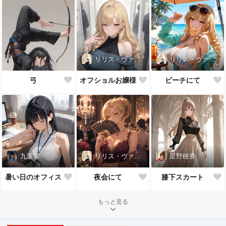
リリス・ヴァレンタイン
リリス・ヴァレンタイン
弓
オフショルお嬢様
ビーチにて
九重響
リリス・ヴァレンタイン
星野穂香
暑い日のオフィス
夜会にて
膝下スカート
もっと見る