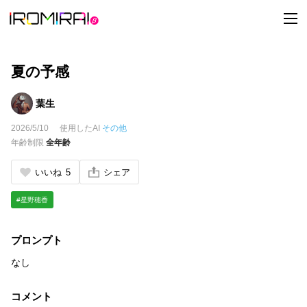
t
o
g
g
l
e
夏の予感
n
a
v
葉生
i
g
2026/5/10
使用したAI
その他
a
t
年齢制限
全年齢
i
o
n
いいね
5
シェア
#星野穂香
プロンプト
なし
コメント