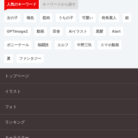
人気のキーワード
キーワードから探す
女の子
褐色
筋肉
うちの子
可愛い
街角素人
姫
GPTImage2
動画
田舎
AIイラスト
黒髪
AIart
ポニーテール
格闘技
エルフ
中野三玖
スマホ動画
夏
ファンタジー
トップページ
イラスト
フォト
ランキング
キャラクター