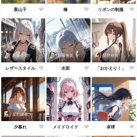
案山子
橋
リボンの制服
新藤侑美
新藤侑美
星野穂香
レザースタイル
水面
「おかえり！」
星野穂香
夕暮れ
メイドロイド
卓球