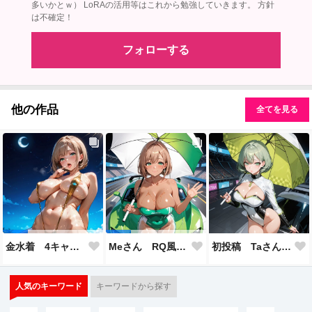
多いかとｗ） LoRAの活用等はこれから勉強していきます。 方針
は不確定！
フォローする
他の作品
全てを見る
初投稿 Taさん RQ風衣装
金水着 4キャラ分 スリングショット水着 Mちゃん Rさん Eさん Tさん
Meさん RQ風衣装 褐色娘
人気のキーワード
キーワードから探す