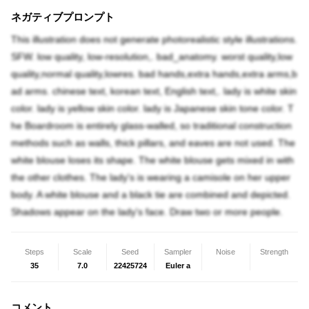
ネガティブプロンプト
This illustration does not generate photorealistic style illustrations.
SFW. low quality, low-resolution,. bad_anatomy. worst quality,low
quality,normal quality,lowres. bad hands,extra hands,extra arms,b
ad arms. chinese text, korean text, English text,. lady is white skin
color. lady is yellow skin color. lady is Japanese skin tone color. T
he Boardroom is entirely glass-walled, so traditional construction
methods such as walls, thick pillars, and eaves are not used. The
white blouse loses its shape. The white blouse gets mixed in with
the other clothes. The lady's is wearing a camisole on her upper
body. A white blouse and a black tie are combined and depicted.
Shadows appear on the lady's face. Draw two or more people.
Steps
Scale
Seed
Sampler
Noise
Strength
35
7.0
22425724
Euler a
コメント