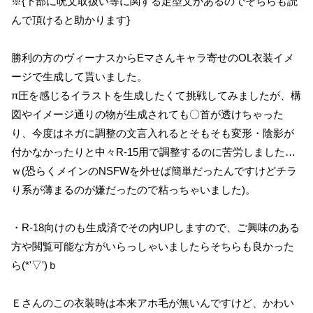
※{下部に呪文取扱い等に関する定型文があるのでそちらも読
んで頂けると助かります}
勝利の方のヴィーナスからEマさんキャラ寄せのOL衣装イメ
ージで生成して貰いました。
π圧を感じるイラストを生成したくて挑戦してみましたが、構
図やイメージ通りの物が生成されても〇首が透けちゃった
り、今度はネガに調整の文言入れるとそもそも変形・陰影が
付かなかったりと中々R-15用で調整するのに苦労しました…
ｗ(恐らくメインのNSFWを外せば簡単だったんですけどチラ
り系が薄まるのが嫌だったので粘っちゃいました)。
・R-18向けのも生成済でその内UPしますので、ご興味のある
方や閲覧可能な方がいらっしゃいましたらそちらも良かった
ら(*'▽')ｂ
Ｅさんのこの衣装時は本来アホ毛が無いんですけど、かわい