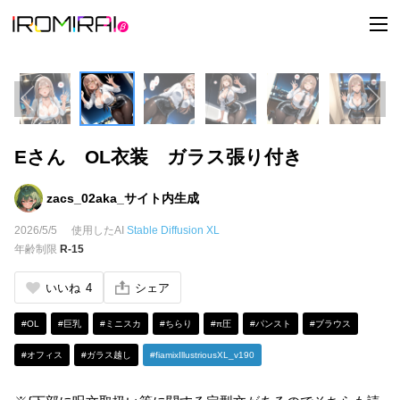
t
o
g
g
l
e
n
a
v
i
Eさん OL衣装 ガラス張り付き
g
a
t
i
zacs_02aka_サイト内生成
o
n
2026/5/5
使用したAI
Stable Diffusion XL
年齢制限
R-15
いいね
4
シェア
#OL
#巨乳
#ミニスカ
#ちらり
#π圧
#パンスト
#ブラウス
#オフィス
#ガラス越し
#fiamixIllustriousXL_v190