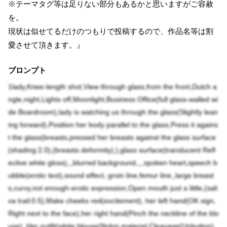
※テーマタグ等は足りない部分もあるかと思いますがご容赦
を。
現状は似せてるだけのつもりで投稿するので、作品名等は割
愛させて頂きます。』
プロンプト
1lady,Knee-length shot,View through glass,from the front,Dutch a
ngle,night,Lights off,Moonlight,Business Office(full glass-walled wi
de Boardroom),lady is watching us through the glass(Slightly lean
ing forward),Position her body parallel to the glass,Press it agains
t the glass(breasts,pressed her breasts against the glass surface
(shading:2.0),(breasts deformity),),glass surface(translucent Refl
ective white gloss),,,blurred background,,,,spoken heart,speech b
ubble(erotic text),sound effect, groin line,femur line,,large breast
s,curvy,not enough-erotic expression,Open mouth just a little,(sali
va trail:0.5),Make cheeks red(excitement), her left hand(OK sign,
Right next to the face),her right hand(Pinch the neckline of the blo
use). Her outfit(white blouse(Nylon material,Cleavage(Unbutton),