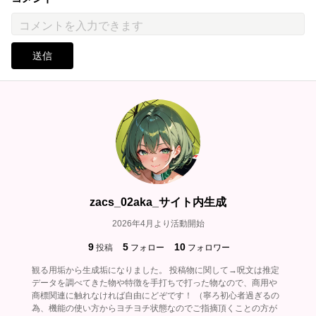
送信
zacs_02aka_サイト内生成
2026年4月より活動開始
9
5
10
投稿
フォロー
フォロワー
観る用垢から生成垢になりました。 投稿物に関して→呪文は推定
データを調べてきた物や特徴を手打ちで打った物なので、商用や
商標関連に触れなければ自由にどぞです！ （寧ろ初心者過ぎるの
為、機能の使い方からヨチヨチ状態なのでご指摘頂くことの方が