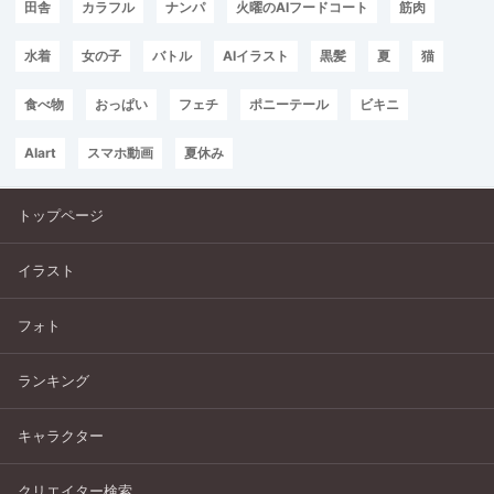
田舎
カラフル
ナンパ
火曜のAIフードコート
筋肉
水着
女の子
バトル
AIイラスト
黒髪
夏
猫
食べ物
おっぱい
フェチ
ポニーテール
ビキニ
AIart
スマホ動画
夏休み
トップページ
イラスト
フォト
ランキング
キャラクター
クリエイター検索