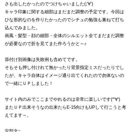
さも出したかったのでつけちゃいました(;'∀')
キャラ印象に関する細部はまだまだ調整の予定です。今回は
ひな形的なのを作りたかったのでシチュの勉強も兼ねて打ち
込んでみました。
画風・髪型・顔の細部・全体のシルエット全てまだまだ調整
が必要なので折を見てまた作ろうかと～♪
添付け別画像は失敗例も含めてです。
そもそも押し付けれて無かったり背景指定ミスだったりでし
たが、キャラ自体はイメージ通り出てくれたので勿体ないの
で一緒にＵＰしました！
サイト内のみでここまでやれるのは非常に楽しいです(*‘∀‘)
またＵＰ出来そうなの出来たらE-15向けもUPして行こうと考
えてます～。
定型文::