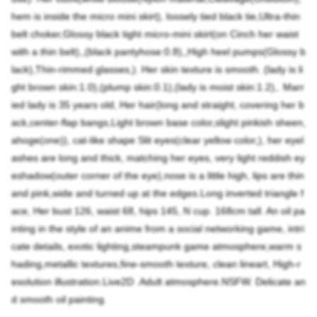
hem is inside the micro mini skirt), loosely tied black tie,Ultra-thin
belt choker,Glossy black tight micro-mini skirt(on Cinch her waist
with a thin belt),,(black pantyhose:0.8),,High heel pumps(Glossy b
lack),Thin-rimmed glasses,). Her skin texture is smooth. (lady is li
ght brown skin:1.0),(plump skin:0.1),(lady is moist skin:1.2),. Marr
ied lady is 35 years old, Her hair(long and straight, covering her b
ack,center-flap bangs,Light brown base color,slight pinkish sheen,
ahoge(one)), cat-like shape Slit eyes(clear yellow color,), her eyel
ashes are long and thick, matching her eyes, very light reddish ey
eshadow(outer corner of the eye),nose is a little high, lips are thin
and pink,wide and turned up at the edges.Long inverted triangle f
ace, Her bust 126, waist 68, hips 145, N cup. 168cm tall. An oil pa
inting in the style of an anime from a social networking game, intri
cate details, exotic lighting,steampunk game atmosphere,warm s
hading,metallic textures,fine-smooth texture, clean lineart, High-r
esolution illustration.Live2D .Adult atmosphere.NSFW. Delicate an
d smooth oil painting.