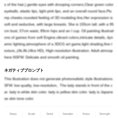
s of the hair,).gentle eyes with drooping corners,Clear green color
eyeballs, elastic lips, light pink lips, and an overall round face,Plu
mp cheeks.rounded feeling of 3D modeling line,Her expression is
soft and seductive, with large breasts. She is 155cm tall, with a 95
cm bust, 57cm waist, 89cm hips and an I cup. Oil painting illustrati
ons of games from soft Engine,vibrant colors,intricate details, dyn
amic lighting,atmosphere of a 3DCG art game,light shading,fine t
exture,,(4k,8k,Ultra HD), High-resolution illustration. Adult atmosp
here.NSFW. Delicate and smooth oil painting.
ネガティブプロンプト
This illustration does not generate photorealistic style illustrations.
SFW. low quality, low-resolution,. The lady stands in front of the c
ar. lady is white skin color. lady is yellow skin color. lady is Japane
se skin tone color.
Steps
Scale
Seed
Sampler
Noise
Strength