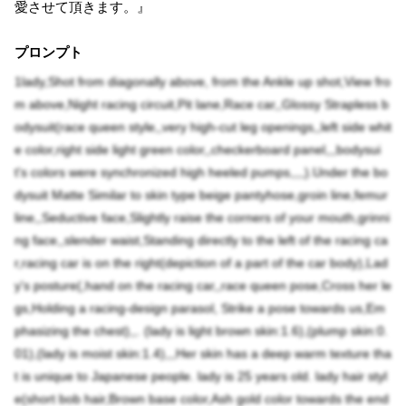
愛させて頂きます。』
プロンプト
1lady,Shot from diagonally above, from the Ankle up shot,View fro
m above,Night racing circuit,Pit lane,Race car,,Glossy Strapless b
odysuit(race queen style,,very high-cut leg openings,,left side whit
e color,right side light green color,,checkerboard panel,,,bodysui
t's colors were synchronized high heeled pumps,,,,).Under the bo
dysuit Matte Similar to skin type beige pantyhose,groin line,femur
line,,Seductive face,Slightly raise the corners of your mouth,grinni
ng face,,slender waist,Standing directly to the left of the racing ca
r,racing car is on the right(depiction of a part of the car body),Lad
y's posture(,hand on the racing car,,race queen pose,Cross her le
gs,Holding a racing-design parasol, Strike a pose towards us,Em
phasizing the chest),,. (lady is light brown skin:1.6),(plump skin:0.
01),(lady is moist skin:1.4),,,Her skin has a deep warm texture tha
t is unique to Japanese people. lady is 25 years old. lady hair styl
e(short bob hair,Brown base color,Ash gold color towards the end