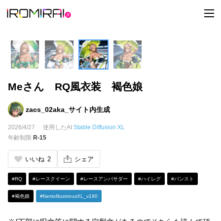
t
o
g
g
l
e
n
a
v
i
Meさん RQ風衣装 褐色娘
g
a
t
i
zacs_02aka_サイト内生成
o
n
2026/4/27
使用したAI
Stable Diffusion XL
年齢制限
R-15
いいね
2
シェア
#RQ
#レースクイーン
#レースアンバサダー
#ハイレグ
#パンスト
#褐色娘
#fiamixIllustriousXL_v190