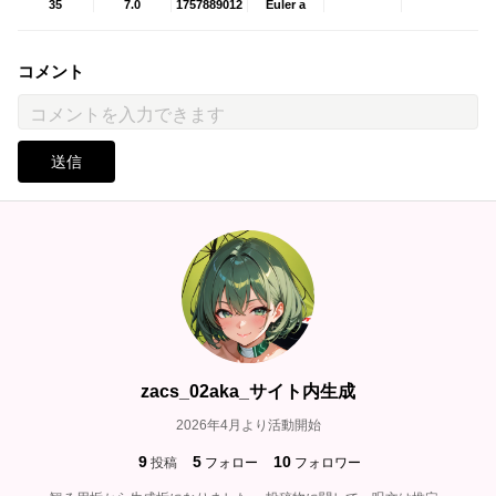
35
7.0
1757889012
Euler a
コメント
送信
zacs_02aka_サイト内生成
2026年4月より活動開始
9
5
10
投稿
フォロー
フォロワー