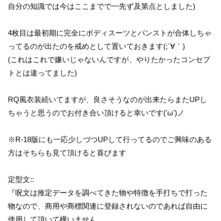
自分の知識では今はここまでで一先ず及第点としました)
4枚目は最初期に完全にボディスーツとパンストが合体しちゃ
ってるのが出たのを戒めとして置いておきます(;´∀｀)
(これはこれで嫌いじゃないんですが、やりたかったコンセプ
トとは違ってました)
RQ風衣装続いてますが、良さそうなのが出来たらまたUPし
ちゃうと思うのでお付き合い頂けると幸いです('ω')ノ
※R-18版にも一応少しづつUPして行ってるのでご興味のある
方はそちらも見て頂けると喜びます
定型文::
『呪文は推定データを調べてきた物や特徴を手打ちで打った
物なので、商用や商標関連に登録されないのであれば自由に
使用して頂いて構いません。