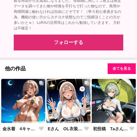
観る用垢から生成垢になりました。 投稿物に関して→呪文は推定
データを調べてきた物や特徴を手打ちで打った物なので、商用や
商標関連に触れなければ自由にどぞです！ （寧ろ初心者過ぎるの
為、機能の使い方からヨチヨチ状態なのでご指摘頂くことの方が
多いかとｗ） LoRAの活用等はこれから勉強していきます。 方針
は不確定！
フォローする
他の作品
全てを見る
初投稿 Taさん RQ風衣装
金水着 4キャラ分 スリングショット水着 Mちゃん Rさん Eさん Tさん
Eさん OL衣装 ガラス張り付き