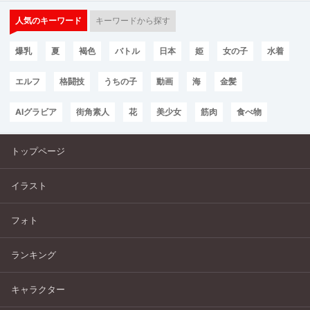
人気のキーワード
キーワードから探す
爆乳
夏
褐色
バトル
日本
姫
女の子
水着
エルフ
格闘技
うちの子
動画
海
金髪
AIグラビア
街角素人
花
美少女
筋肉
食べ物
トップページ
イラスト
フォト
ランキング
キャラクター