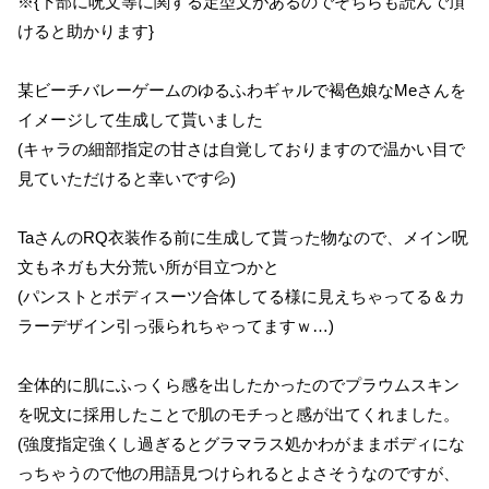
※{下部に呪文等に関する定型文があるのでそちらも読んで頂
けると助かります}
某ビーチバレーゲームのゆるふわギャルで褐色娘なMeさんを
イメージして生成して貰いました
(キャラの細部指定の甘さは自覚しておりますので温かい目で
見ていただけると幸いです💦)
TaさんのRQ衣装作る前に生成して貰った物なので、メイン呪
文もネガも大分荒い所が目立つかと
(パンストとボディスーツ合体してる様に見えちゃってる＆カ
ラーデザイン引っ張られちゃってますｗ…)
全体的に肌にふっくら感を出したかったのでプラウムスキン
を呪文に採用したことで肌のモチっと感が出てくれました。
(強度指定強くし過ぎるとグラマラス処かわがままボディにな
っちゃうので他の用語見つけられるとよさそうなのですが、