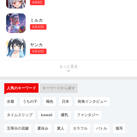
8月9日
ミルカ
8月10日
ヤンカ
8月10日
もっと見る
人気のキーワード
キーワードから探す
水着
うちの子
褐色
日本
街角インタビュー
タイムスリップ
kawaii
爆乳
ファンタジー
五等分の花嫁
夏休み
素人
カラフル
バトル
猫耳