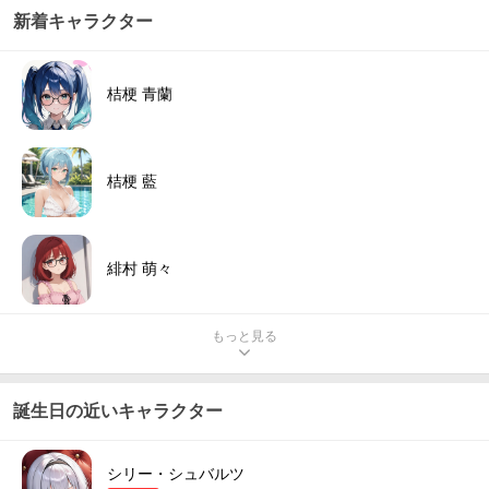
新着キャラクター
桔梗 青蘭
桔梗 藍
緋村 萌々
もっと見る
誕生日の近いキャラクター
シリー・シュバルツ