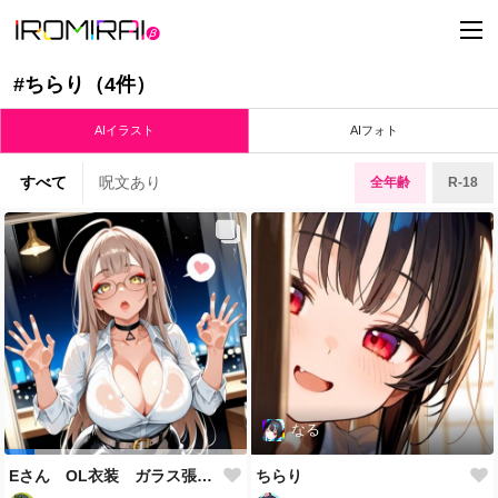
t
o
g
g
#ちらり（4件）
l
e
n
AIイラスト
AIフォト
a
v
i
すべて
呪文あり
全年齢
R-18
g
a
t
i
o
n
なる
Eさん OL衣装 ガラス張り付き
ちらり