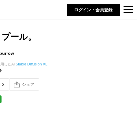
t
ログイン・会員登録
o
g
g
l
e
トプール。
n
a
v
i
burrow
g
a
t
用したAI
Stable Diffusion XL
i
齢
o
n
ね
2
シェア