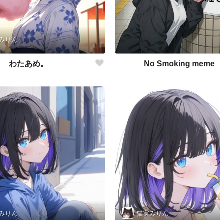
みりん
わたあめ。
No Smoking meme
みりん
猫実みりん