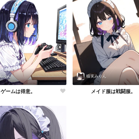
みりん
猫実みりん
ゲームは得意。
メイド服は戦闘服。