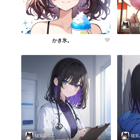
猫実
かき氷。
猫実みりん
猫実