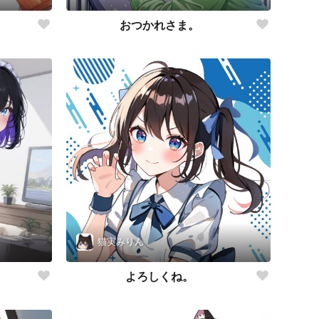
おつかれさま。
猫実みりん
よろしくね。