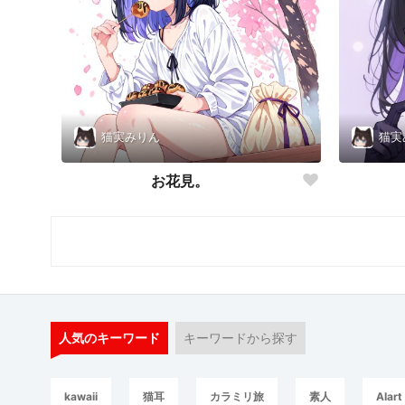
猫実みりん
猫実
お花見。
人気のキーワード
キーワードから探す
kawaii
猫耳
カラミリ旅
素人
AIart