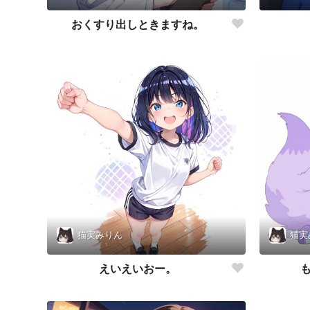
おくすり出しときますね。
猫実みりん
猫実
えいえいおー。