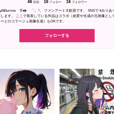
46
16
16
投稿
フォロー
フォロワー
nyᕱᕱurrow 🐰🍩 ゜:。*。 ファンアート大歓迎です。 SNSで #みり
回します。 ここで発表している作品はコラボ（改変や生成の元画像とし
ーとのコラージュ画像生成）もOKです。
フォローする