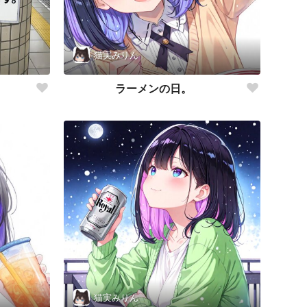
猫実みりん
ラーメンの日。
猫実みりん