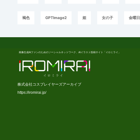
褐色
GPTImage2
姫
女の子
金曜
画像生成AIファンのためのソーシャルネットワーク、AIイラスト投稿サイト「イロミライ」
株式会社コスプレイヤーズアーカイブ
https://iromirai.jp/