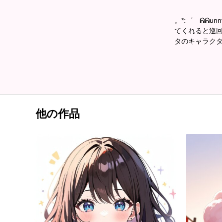
。*:゜ ᕱᕱun
てくれると巡
タのキャラクタ
他の作品