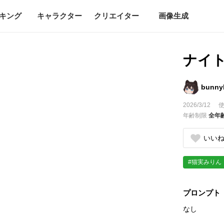
キング
キャラクター
クリエイター
画像生成
ナイ
bunny
2026/3/12
使
年齢制限
全年
いい
#猫実みりん
プロンプト
なし