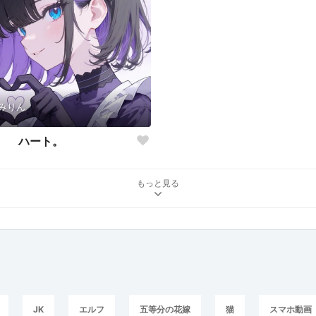
みりん
ハート。
もっと見る
JK
エルフ
五等分の花嫁
猫
スマホ動画