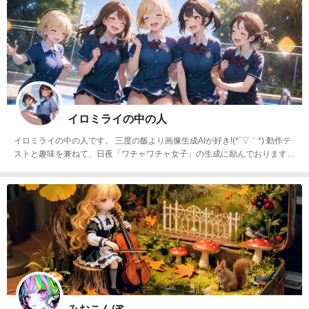
イロミライの中の人
イロミライの中の人です。 三度の飯より画像生成AIが好き!(*´▽｀*) 動作テ
ストと趣味を兼ねて、日夜「ワチャワチャ女子」の生成に励んでおります。
画像生成AI界隈がもっともっと盛り上がるMIRAIを皆さんと創りたいです！
どうぞよろしくお願いいたします！