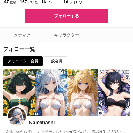
47
167
16
16
投稿
いいね
フォロー
フォロワー
フォローする
メディア
キャラクター
フォロー一覧
クリエイター会員
一般会員
Kamenashi
友達できたら嬉しいなと始めました✧*｡٩(ˊᗜˋ*)و✧*｡主戦場はR-18 SNS:http