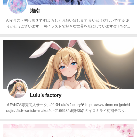
湘南
AIイラスト初心者🔰です!よろしくお願い致します!良いね！嬉しいです☺️ あ
りがとうございます！ AIイラストで好きな世界を形にしています🎨 I’m crea
ting the worlds I love through AI art. Your likes and comments make my day
✨
Lulu’s factory
🏅FANZA専売同人サークル🏅 💖Lulu's factory💖 https://www.dmm.co.jp/dc/d
oujin/-/list/=/article=maker/id=216698/ 総勢38名のイロミライ初期テスター
秋葉原CMのデジタルサイネージAI絵師 やわらかなボディラインにチラリズ
ム・フェチズム作品が得意なフェチ絵師🎯 デイリー１位＆週間１位あざま
した！