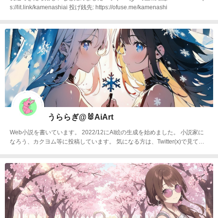
s://lit.link/kamenashiai 投げ銭先: https://ofuse.me/kamenashi
うららぎ@🐰AiArt
Web小説を書いています。 2022/12にAI絵の生成を始めました。 小説家に
なろう、カクヨム等に投稿しています。 気になる方は、Twitter(x)で見てい
ただけると幸いです。