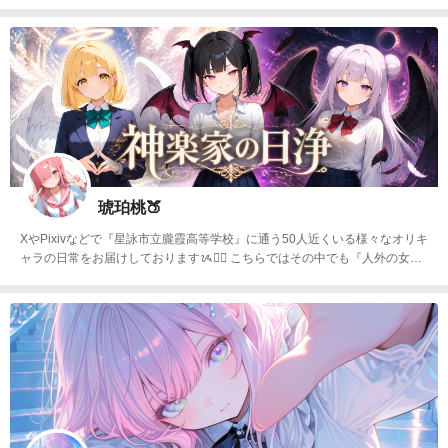
す。ファッション雑誌、グラビア、写真集、エッセイ、オフショットなど。
イラストでは会社員のオリジナルキャラクターを制作しています。
琥珀桃🍑
XやPixivなどで『星詠市立朧霞高等学校』に通う50人近くいる様々なオリキ
ャラの日常をお届けしておりますᝰ✍🏻 こちらではその中でも『人外の女の
子たち』の日常を中心に投稿中ᝰ✍🏻 #神楽家の日浄 天使･悪魔･堕天使3人の
偽り姉弟の日常 #百鬼夜行 様々な妖怪たちの日常 #冥土inアリス 自律型人工
知能体 アリスの冥土な日常