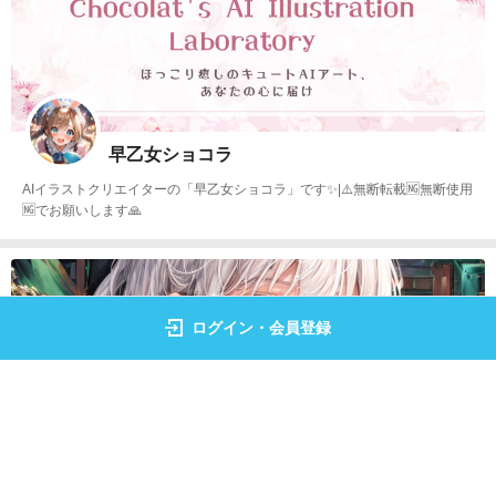
早乙女ショコラ
AIイラストクリエイターの「早乙女ショコラ」です✨|⚠️無断転載🆖無断使用
🆖でお願いします🙏
ログイン・会員登録
Dr☆Bigfield
Sunoで作曲した歌に、画像生成AIで作成したイラスト&動画をつけて、ミュ