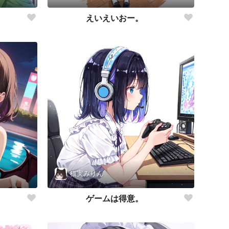
えいえいおー。
猫実みりん
ゲームは得意。