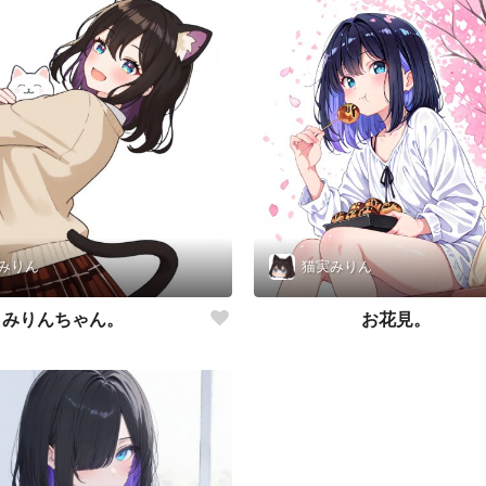
みりん
猫実みりん
みりんちゃん。
お花見。