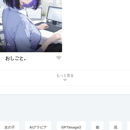
みりん
おしごと。
もっと見る
女の子
AIグラビア
GPTImage2
姫
花