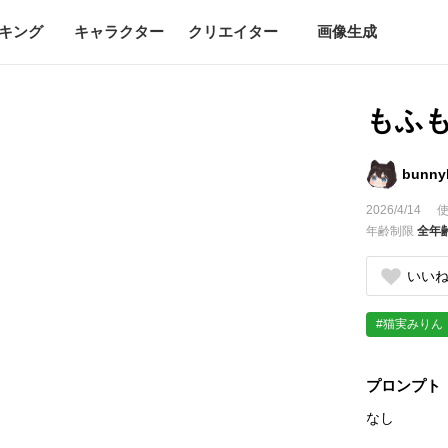
キング
キャラクター
クリエイター
画像生成
もふ
bunny
2026/4/14
使
年齢制限
全年
いい
#猫実みりん
プロンプト
なし