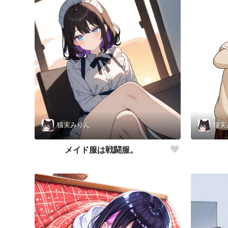
猫実みりん
猫実
メイド服は戦闘服。