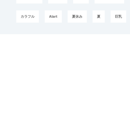
カラフル
AIart
夏休み
夏
巨乳