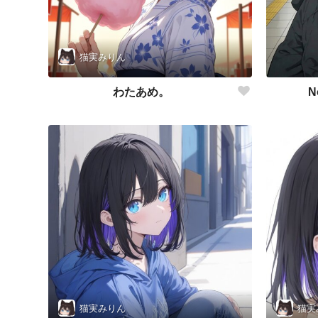
猫実みりん
わたあめ。
N
猫実みりん
猫実