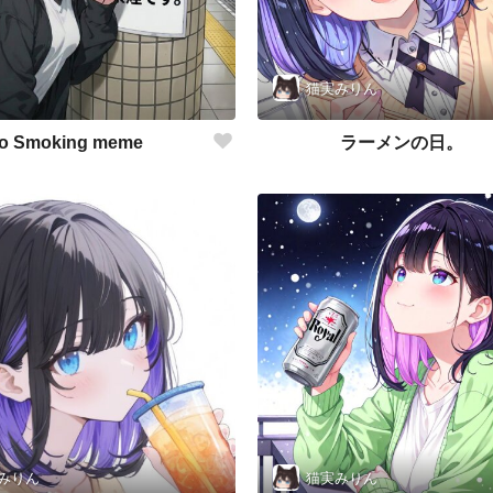
猫実みりん
o Smoking meme
ラーメンの日。
みりん
猫実みりん