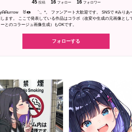
45
16
16
投稿
フォロー
フォロワー
nyᕱᕱurrow 🐰🍩 ゜:。*。 ファンアート大歓迎です。 SNSで #みり
回します。 ここで発表している作品はコラボ（改変や生成の元画像とし
ーとのコラージュ画像生成）もOKです。
フォローする