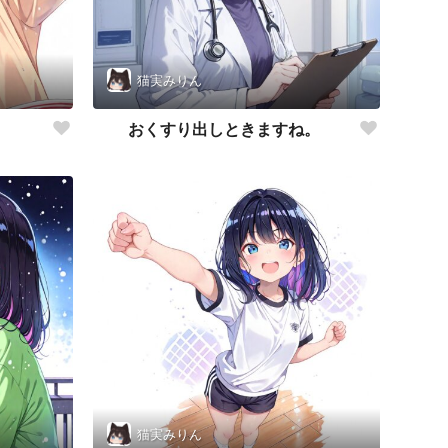
猫実みりん
おくすり出しときますね。
猫実みりん