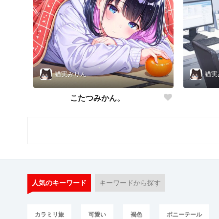
猫実みりん
猫実
こたつみかん。
人気のキーワード
キーワードから探す
カラミリ旅
可愛い
褐色
ポニーテール