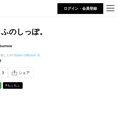
t
ログイン・会員登録
o
g
g
l
e
もふのしっぽ。
n
a
v
i
burrow
g
a
t
用したAI
Stable Diffusion XL
i
齢
o
n
ね
3
シェア
#もふもふ