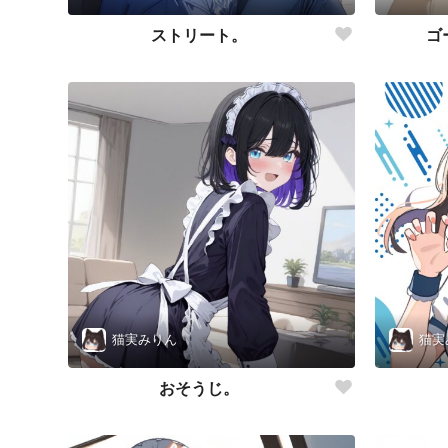
ストリート。
ゴ
猫実みりん
猫実
おそうじ。