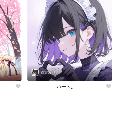
猫実みりん
ハート。