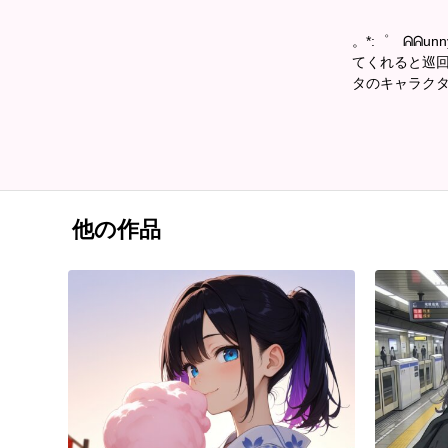
。*:゜ ᕱᕱun
てくれると巡
タのキャラクタ
他の作品