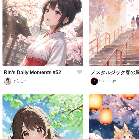
Rin’s Daily Moments #52
そらむー
hitorikage