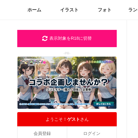
ホーム
イラスト
フォト
ラン
表示対象をR18に切替
-PR-
ようこそ！
ゲスト
さん
会員登録
ログイン