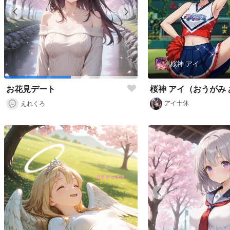
桜神 アイ
お花見デート
アイ十休
えれくろ