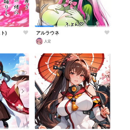
ト)
アルラウネ
人定