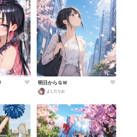
明日からＧＷ

よしだりお