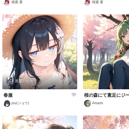
桜庭 蒼
桜庭 蒼
黒髪ハルカ
春服
jou(ジョウ)
Amami