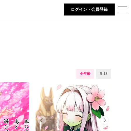
t
ログイン・会員登録
o
g
g
l
e
n
a
v
i
g
a
t
i
o
n
全年齢
R-18