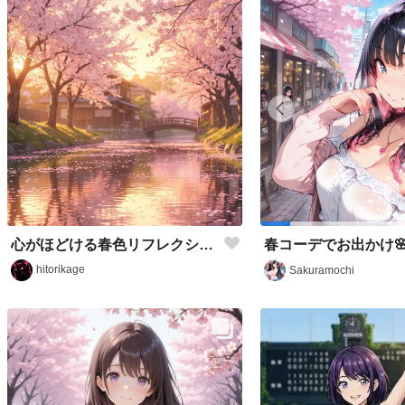
心がほどける春色リフレクション／スマホ壁紙アーカイブ
春コーデでお出かけ
hitorikage
Sakuramochi