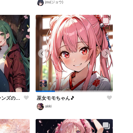
jou(ジョウ)
モモ
桜の森にて素足にジーンズの緑髪少女
巫女モモちゃん🎵
akki