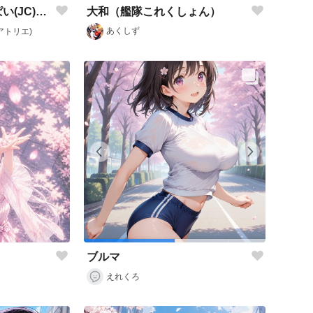
大和（艦隊これくしょん）
和メイドな純真ちっぱい(JC)ちゃん
あくしず
アトリエ)
ブルマ
えれくろ