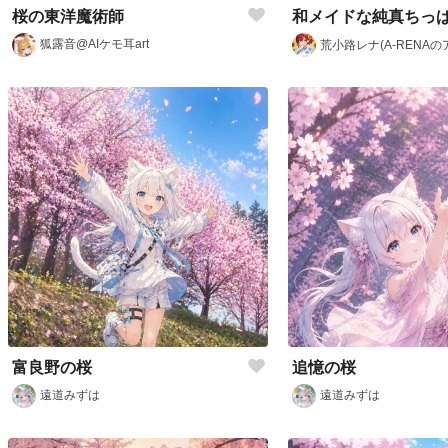
桜の東洋魔術師
狐露音@AIケモ耳art
荒小路レナ(A-RENAの
富良野の桜
追憶の桜
遠道みずは
遠道みずは