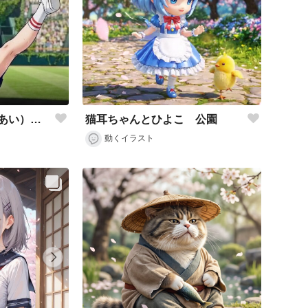
桜神 アイ（おうがみ あい）のチアガール
猫耳ちゃんとひよこ 公園
動くイラスト