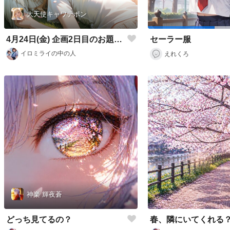
大天使キャワテポン
4月24日(金) 企画2日目のお題「リラックス」に挑戦✨
セーラー服
イロミライの中の人
えれくろ
神楽 輝夜蒼
どっち見てるの？
春、隣にいてくれる