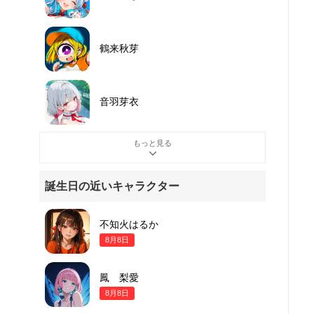
鶴来秋芽
音羽芽衣
もっと見る
誕生日の近いキャラクター
不知火はるか
8月8日
鳳 梨愛
8月8日