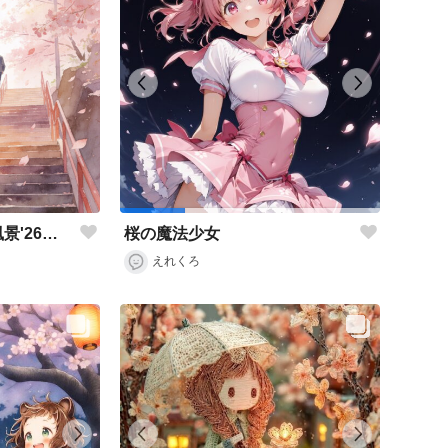
ノスタルジック春の風景'26［２］／スマホ壁紙アーカイブ
桜の魔法少女
えれくろ