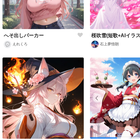
へそ出しパーカー
桜吹雪(短歌+AIイラス
えれくろ
石上夢悟朗