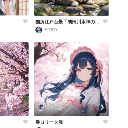
猫所江戸百景「隅田川水神の森」
渋谷雪乃
小野寺 廻
？
春ロリータ服