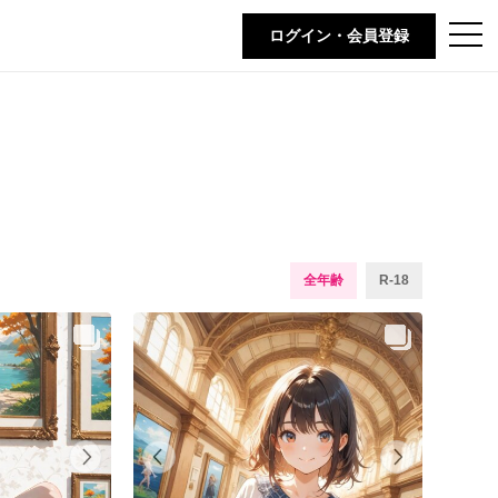
t
ログイン・会員登録
o
g
g
l
e
n
a
v
i
g
a
t
i
o
n
全年齢
R-18