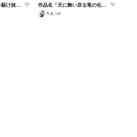
作品名「無限の時間を駆け抜ける少女」
作品名「天に舞い戻る竜の化身」
N.あつめ