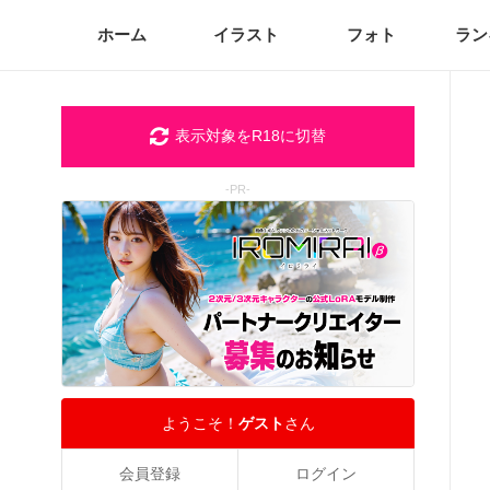
ホーム
イラスト
フォト
ラン
表示対象をR18に切替
-PR-
ようこそ！
ゲスト
さん
会員登録
ログイン