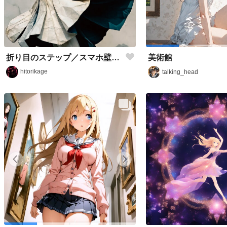
折り目のステップ／スマホ壁紙アーカイブ
美術館
hitorikage
talking_head