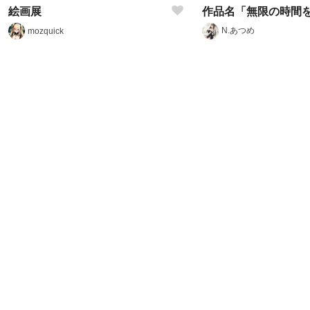
絵画展
N.あつめ
mozquick