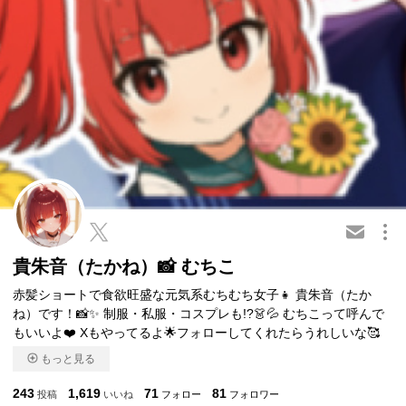
この会員を共有
貴朱音（たかね）📸 むちこ
赤髪ショートで食欲旺盛な元気系むちむち女子👧 貴朱音（たか
ね）です！📸✨ 制服・私服・コスプレも!?👗💦 むちこって呼んで
もいいよ❤️ Xもやってるよ🌟フォローしてくれたらうれしいな🥰
もっと見る
243
1,619
71
81
投稿
いいね
フォロー
フォロワー