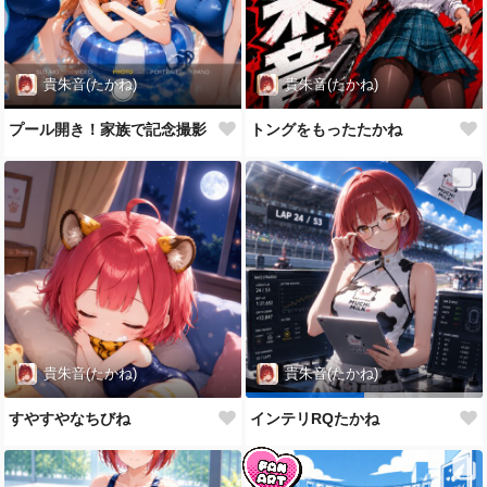
貴朱音(たかね)
貴朱音(たかね)
プール開き！家族で記念撮影
トングをもったたかね
貴朱音(たかね)
貴朱音(たかね)
すやすやなちびね
インテリRQたかね