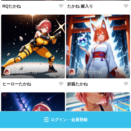
RQたかね
たかね 嫁入り
貴朱音(たかね)
貴朱音(たかね)
ヒーローたかね
妖狐たかね
ログイン・会員登録