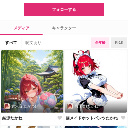
フォローする
メディア
キャラクター
すべて
呪文あり
全年齢
R-18
貴朱音(たかね)
貴朱音(たかね)
納涼たかね
猫メイドホットパンツたかね