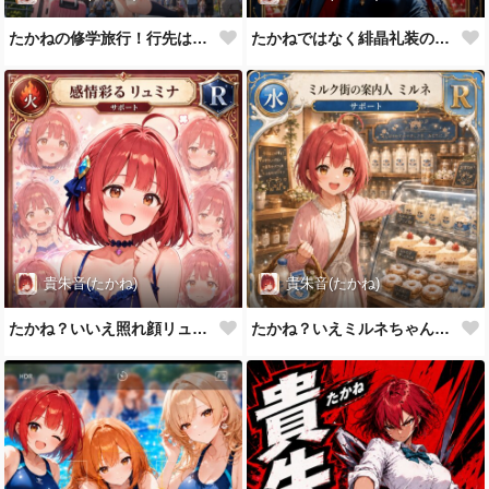
たかねの修学旅行！行先は！？
たかねではなく緋晶礼装の統姫
貴朱音(たかね)
貴朱音(たかね)
たかね？いいえ照れ顔リュミナだよ❤
たかね？いえミルネちゃんです！