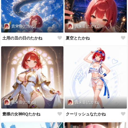
貴朱音(たかね)
貴朱音(たかね)
土用の丑の日のたかね
夏空とたかね
貴朱音(たかね)
貴朱音(たかね)
豊穣の女神RQたかね
クーリッシュなたかね