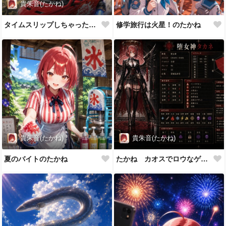
貴朱音(たかね)
タイムスリップしちゃったたかね
修学旅行は火星！のたかね
貴朱音(たかね)
貴朱音(たかね)
夏のバイトのたかね
たかね カオスでロウなゲーム風