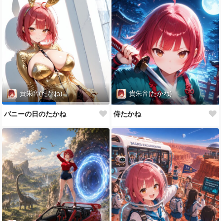
貴朱音(たかね)
貴朱音(たかね)
バニーの日のたかね
侍たかね