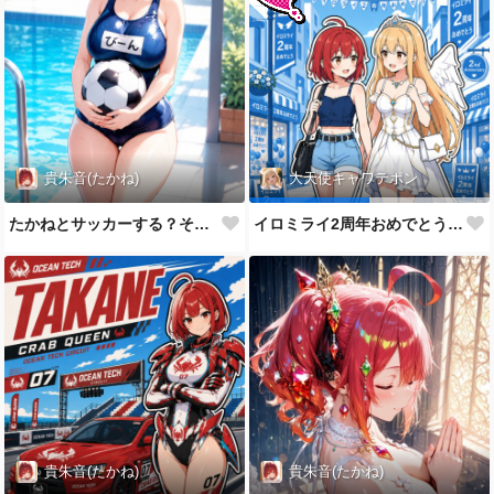
貴朱音(たかね)
大天使キャワテポン
たかねとサッカーする？それとも泳ぐ？💗
イロミライ2周年おめでとうございます
貴朱音(たかね)
貴朱音(たかね)