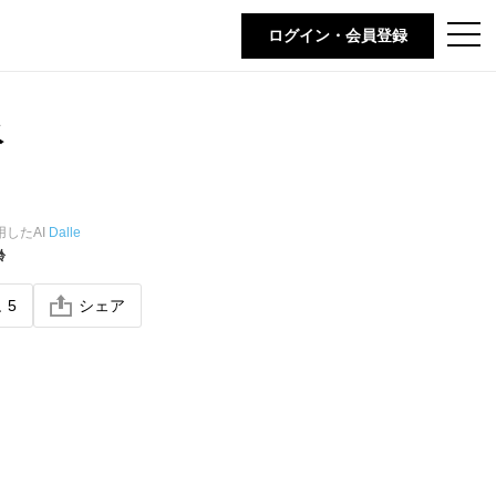
t
ログイン・会員登録
o
g
g
l
e
氷
n
a
v
i
g
a
t
用したAI
Dalle
i
齢
o
n
ね
5
シェア