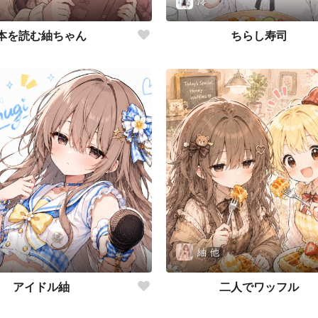
澪
本を読む紬ちゃん
ちらし寿司
紬
他
アイドル紬
二人でワッフル