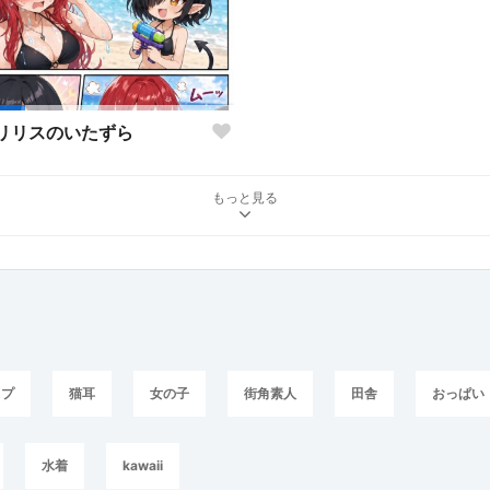
リリスのいたずら
もっと見る
ップ
猫耳
女の子
街角素人
田舎
おっぱい
水着
kawaii