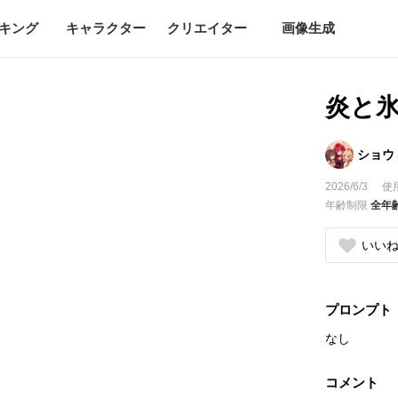
キング
キャラクター
クリエイター
画像生成
炎と
ショウ
2026/6/3
使
年齢制限
全年
いい
プロンプト
なし
コメント