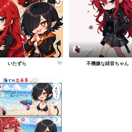
黒崎緋音
いたずら
不機嫌な緋音ちゃん