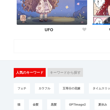
紬
UFO
人気のキーワード
キーワードから探す
フェチ
カラフル
五等分の花嫁
タイムスリ
猫
金髪
黒髪
GPTImage2
夏休み