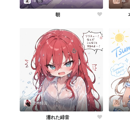
澪
他
紬
朝
黒崎緋音
紬
濡れた緋音