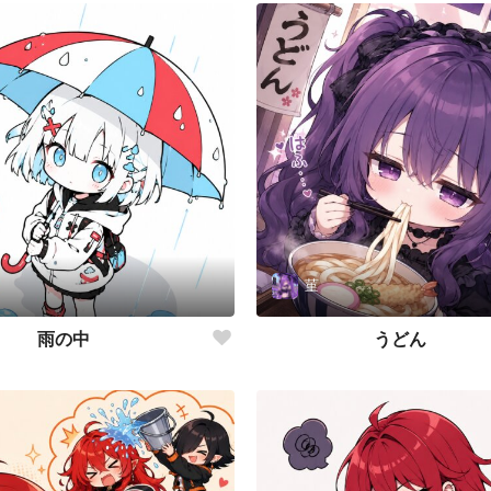
菫
雨の中
うどん