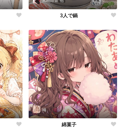
黒崎緋音
他
3人で鍋
紬
綿菓子