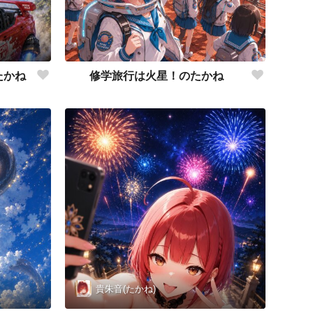
たかね
修学旅行は火星！のたかね
貴朱音(たかね)