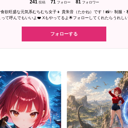
241
71
81
投稿
フォロー
フォロワー
食欲旺盛な元気系むちむち女子👧 貴朱音（たかね）です！📸✨ 制服
むちこって呼んでもいいよ❤️ Xもやってるよ🌟フォローしてくれたらうれしい
フォローする