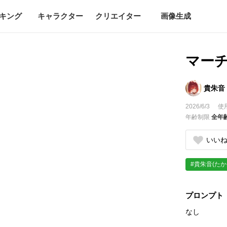
キング
キャラクター
クリエイター
画像生成
マー
貴朱音
2026/6/3
使
年齢制限
全年
いい
#貴朱音(たか
プロンプト
なし