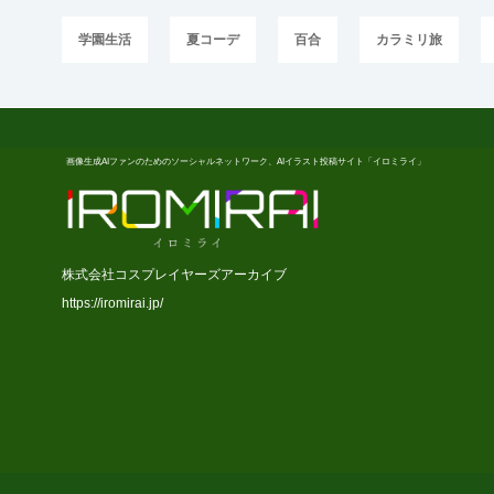
学園生活
夏コーデ
百合
カラミリ旅
画像生成AIファンのためのソーシャルネットワーク、AIイラスト投稿サイト「イロミライ」
株式会社コスプレイヤーズアーカイブ
https://iromirai.jp/