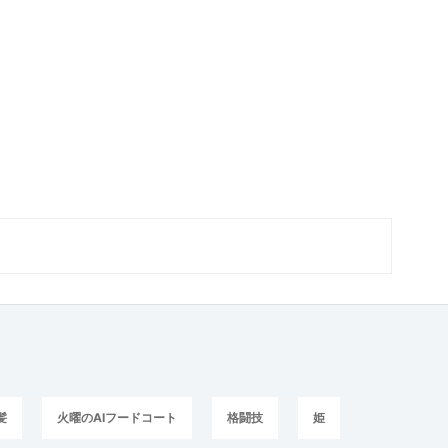
髪
火曜のAIフードコート
格闘技
姫