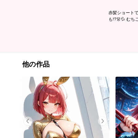
赤髪ショートで
も!?👗💦 
他の作品