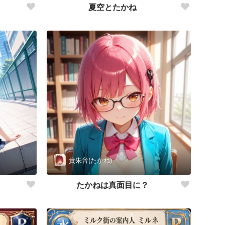
夏空とたかね
貴朱音(たかね)
たかねは真面目に？