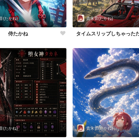
音(たかね)
貴朱音(たかね)
侍たかね
タイムスリップしちゃった
音(たかね)
貴朱音(たかね)