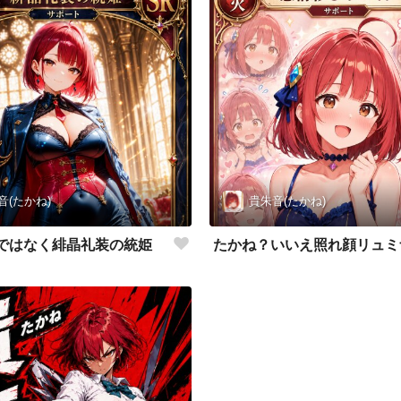
音(たかね)
貴朱音(たかね)
ではなく緋晶礼装の統姫