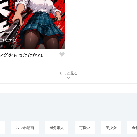
音(たかね)
ングをもったたかね
もっと見る
い
スマホ動画
街角素人
可愛い
美少女
金