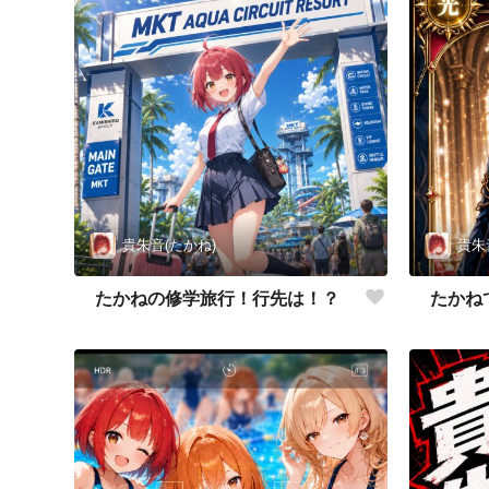
貴朱音(たかね)
貴朱
たかねの修学旅行！行先は！？
たかね