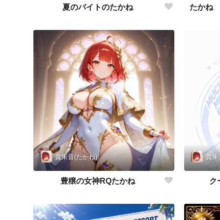
夏のバイトのたかね
たかね
貴朱音(たかね)
貴朱
豊穣の女神RQたかね
ク