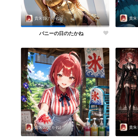
貴朱
貴朱音(たかね)
バニーの日のたかね
貴朱音(たかね)
貴朱