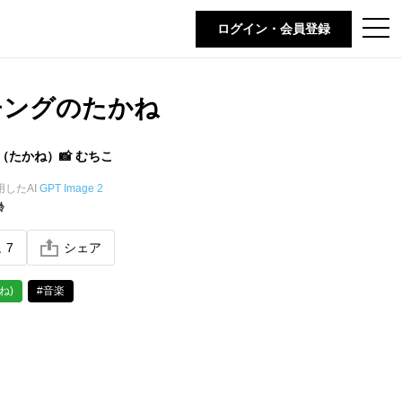
t
ログイン・会員登録
o
g
g
l
e
チングのたかね
n
a
v
i
（たかね）📸 むちこ
g
a
t
用したAI
GPT Image 2
i
齢
o
n
ね
7
シェア
ね)
#音楽