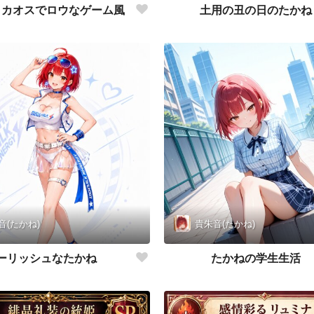
 カオスでロウなゲーム風
土用の丑の日のたかね
音(たかね)
貴朱音(たかね)
ーリッシュなたかね
たかねの学生生活