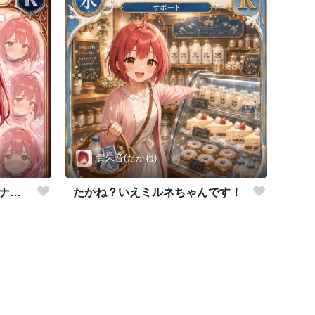
貴朱音(たかね)
たかね？いいえ照れ顔リュミナだよ❤
たかね？いえミルネちゃんです！