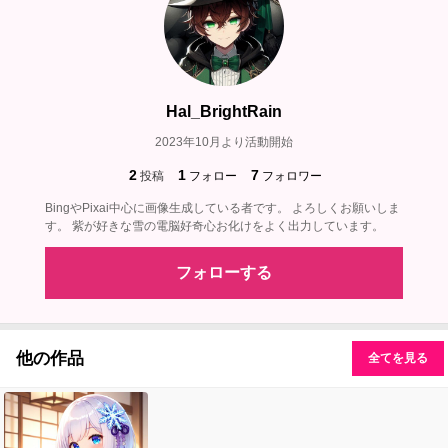
Hal_BrightRain
2023年10月より活動開始
2
1
7
投稿
フォロー
フォロワー
BingやPixai中心に画像生成している者です。 よろしくお願いしま
す。 紫が好きな雪の電脳好奇心お化けをよく出力しています。
フォローする
他の作品
全てを見る