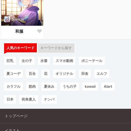
S-know
和服
人気のキーワード
キーワードから探す
巨乳
女の子
水着
スマホ動画
ポニーテール
夏コーデ
百合
花
オリジナル
田舎
エルフ
カラフル
筋肉
夏休み
うちの子
kawaii
AIart
日本
街角素人
ナンパ
トップページ
イラスト