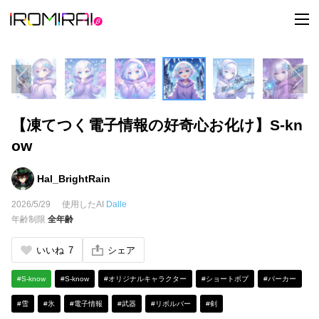
t
o
g
g
l
e
n
a
v
i
【凍てつく電子情報の好奇心お化け】S-kn
g
a
ow
t
i
o
n
Hal_BrightRain
2026/5/29
使用したAI
Dalle
年齢制限
全年齢
いいね
7
シェア
#S-know
#S-know
#オリジナルキャラクター
#ショートボブ
#パーカー
#雪
#氷
#電子情報
#武器
#リボルバー
#剣