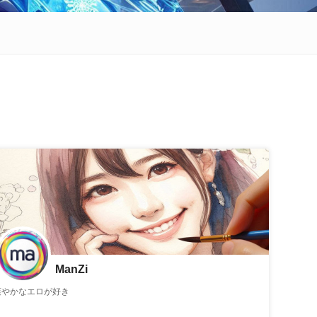
ManZi
爽やかなエロが好き