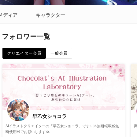
メディア
キャラクター
フォロワー一覧
クリエイター会員
一般会員
早乙女ショコラ
AIイラストクリエイターの「早乙女ショコラ」です✨|⚠️無断転載🆖無
断使用🆖でお願いします🙏