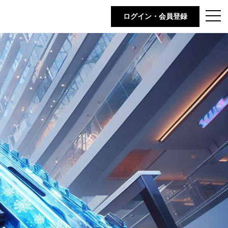
t
ログイン・会員登録
o
g
g
l
e
n
a
v
i
g
a
t
i
o
n