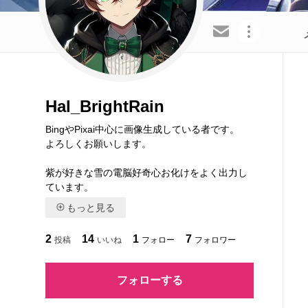
この会員を共有
Hal_BrightRain
BingやPixai中心に画像生成している者です。
よろしくお願いします。
紫が好きな雪の電脳好奇心お化けをよく出力し
ています。
もっと見る
2
14
1
7
投稿
いいね
フォロー
フォロワー
フォローする