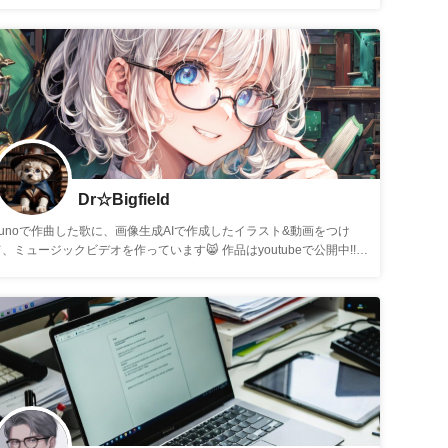
Dr☆Bigfield
Sunoで作曲した歌に、画像生成AIで作成したイラスト&動画をつけ
、ミュージックビデオを作っています😸 作品はyoutubeで公開中!!⤵⤵
 https://youtube.com/@dr_labo?si=yMDDNU8mwWaFiU6z