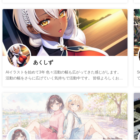
あくしず
AIイラストを始めて3年 色々活動の幅も広がってきた感じがします。
活動の幅をさらに広げていく気持ちで活動中です。 皆様よろしくお願
て
いします。
⤵