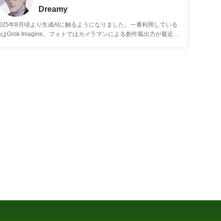
Dreamy
2025年8月頃より生成AIに触るようになりました。一番利用している
のはGrok Imagine。フォトではカメラマンによる創作風出力が最近の
自主テーマです。ファッション雑誌、グラビア、写真集、エッセイ、
オフショットなど。イラストでは会社員のオリジナルキャラクターを
制作しています。