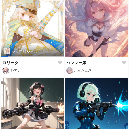
ろりーたちゃん
ロリータ
ハンマー娘
シアン
ハゲたん屋