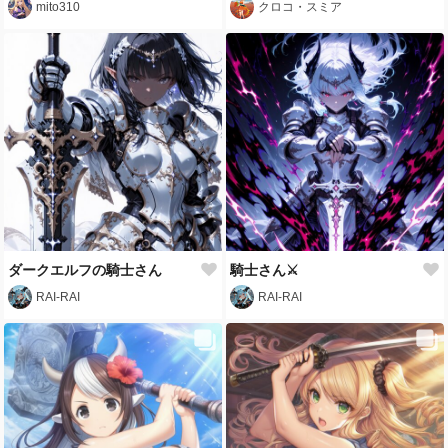
mito310
クロコ・スミア
ダークエルフの騎士さん
騎士さん⚔️
RAI-RAI
RAI-RAI