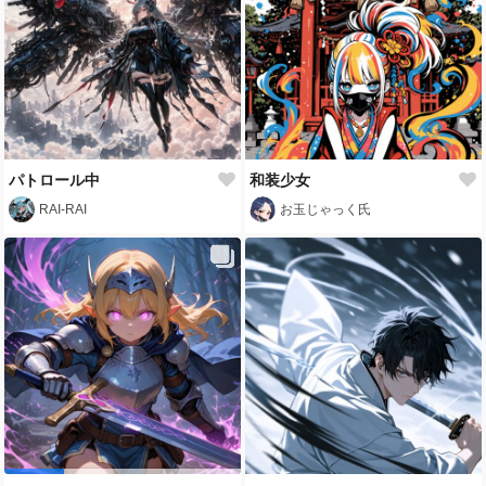
パトロール中
和装少女
RAI-RAI
お玉じゃっく氏