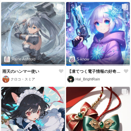
Raine Ashford
S-know
雨天のハンマー使い
【凍てつく電子情報の好奇心お化け】S-know
クロコ・スミア
Hal_BrightRain