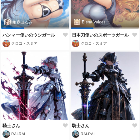
角森ほるみ
Elena Valdes
ハンマー使いのウシガール
日本刀使いのスポーツガール
クロコ・スミア
クロコ・スミア
騎士さん
騎士さん
RAI-RAI
RAI-RAI