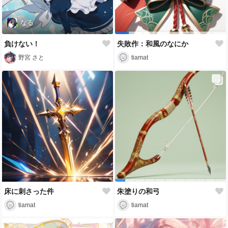
なる
負けない！
失敗作：和風のなにか
野宮 さと
tiamat
床に刺さった件
朱塗りの和弓
tiamat
tiamat