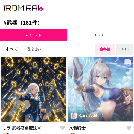
t
o
g
g
#武器（181件）
l
e
n
AIイラスト
AIフォト
a
v
i
すべて
呪文あり
全年齢
R-18
g
a
t
i
o
n
Raine Ashford
ミラ 武器召喚魔法⚔️
水着戦士