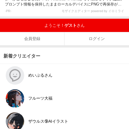
プロンプト情報を保持したままローカルデバイスにPNGで再保存が可
能です。
-PR-
モザイクエディター powered by イロミライ
ようこそ！
ゲスト
さん
会員登録
ログイン
新着クリエイター
めいぷるさん
フルーツ大福
ザウルス🔞AIイラスト