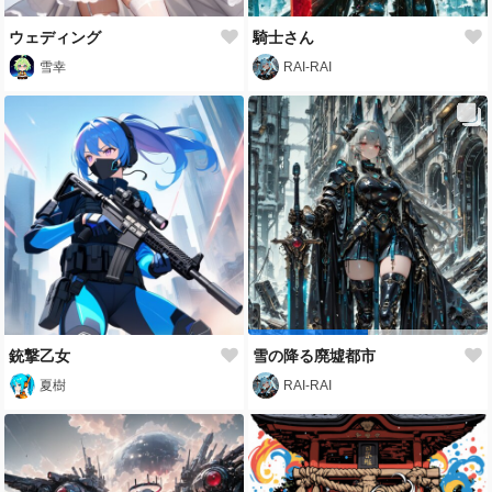
ウェディング
騎士さん
雪幸
RAI-RAI
銃撃乙女
雪の降る廃墟都市
夏樹
RAI-RAI