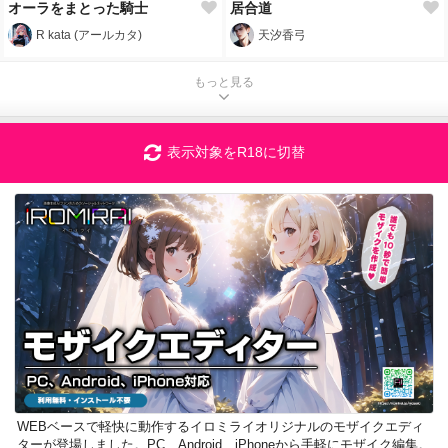
オーラをまとった騎士
居合道
R kata (アールカタ)
天汐香弓
もっと見る
表示対象をR18に切替
WEBベースで軽快に動作するイロミライオリジナルのモザイクエディ
ターが登場しました。PC、Android、iPhoneから手軽にモザイク編集。