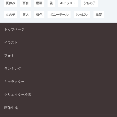
夏休み
百合
動画
花
AIイラスト
うちの子
女の子
素人
褐色
ポニーテール
おっぱい
黒髪
トップページ
イラスト
フォト
ランキング
キャラクター
クリエイター検索
画像生成