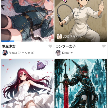
楽描きちゃん
軍服少女
カンフー女子
R kata (アールカタ)
Dreamy