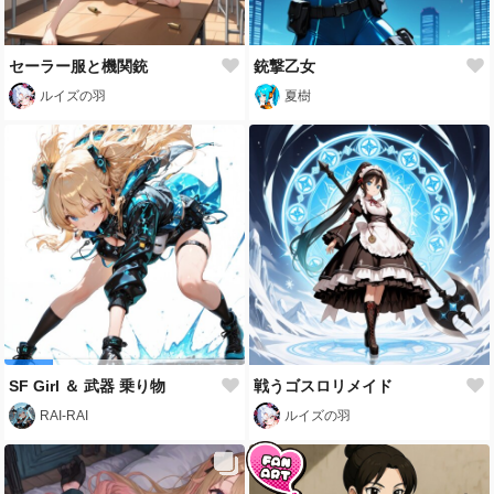
セーラー服と機関銃
銃撃乙女
ルイズの羽
夏樹
SF Girl ＆ 武器 乗り物
戦うゴスロリメイド
RAI-RAI
ルイズの羽