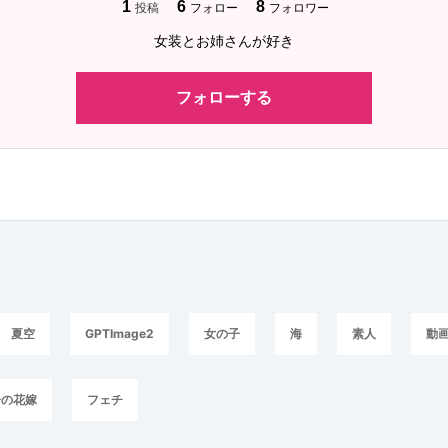
1
6
8
投稿
フォロー
フォロワー
女装とお姉さんが好き
フォローする
夏空
GPTImage2
女の子
海
素人
動
分の花嫁
フェチ