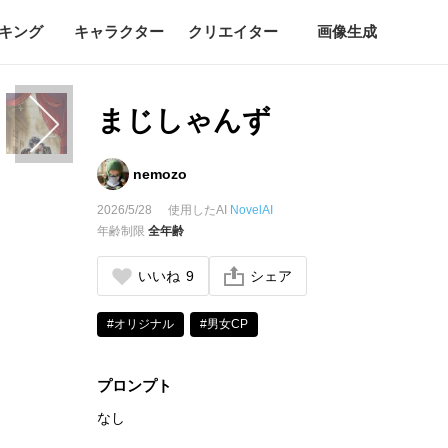
キング
キャラクター
クリエイター
画像生成
まじしゃんず
nemozo
2026/5/28
使用したAI
NovelAI
年齢制限
全年齢
いいね
9
シェア
#オリジナル
#男女CP
プロンプト
なし