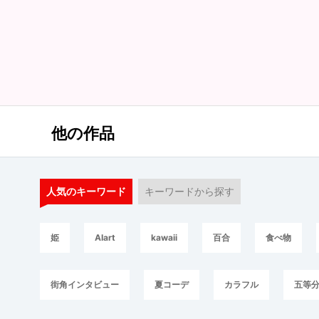
他の作品
人気のキーワード
キーワードから探す
姫
AIart
kawaii
百合
食べ物
街角インタビュー
夏コーデ
カラフル
五等