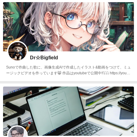
Dr☆Bigfield
Sunoで作曲した歌に、画像生成AIで作成したイラスト&動画をつけて、ミュ
ージックビデオを作っています😸 作品はyoutubeで公開中!!⤵⤵⤵ https://youtu
be.com/@dr_labo?si=yMDDNU8mwWaFiU6z