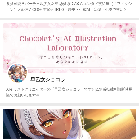
飲酒可能🍷バーチャル少女🍙💜 恋愛系DM❌ AIエンタメ技術屋（半フィクシ
ョン）／#SAMICO研 主宰✨ TRPG・歴史・生成AI・音楽・小説で笑いとTE
CHをお届け🎨
早乙女ショコラ
AIイラストクリエイターの「早乙女ショコラ」です✨|⚠️無断転載🆖無断使用
🆖でお願いします🙏