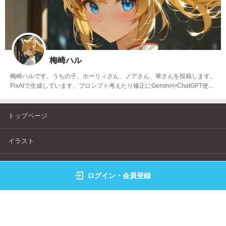
梅崎ハル
梅崎ハルです。うちの子、ホーリィさん、ノアさん、華さんを投稿します。
PixAIで生成しています。プロンプト考えたり修正にGeminiやChatGPT使っ
てます。Xもやってます。
トップページ
イラスト
フォト
ログイン・会員登録
ランキング
キャラクター