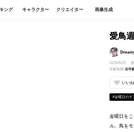
キング
キャラクター
クリエイター
画像生成
愛鳥
Dream
2026/5/15
使
年齢制限
全年
いい
#金曜日のチ
金曜日をこ
ル。鳥をモ