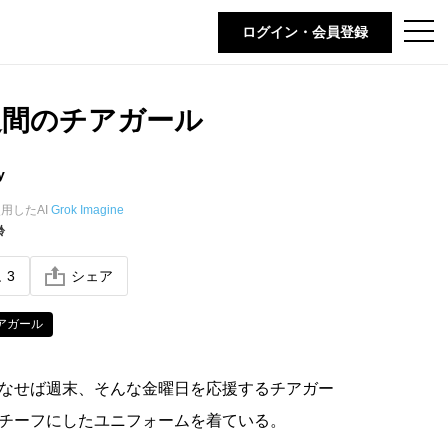
t
ログイン・会員登録
o
g
g
l
e
週間のチアガール
n
a
v
i
y
g
a
t
用したAI
Grok Imagine
i
齢
o
n
ね
3
シェア
アガール
なせば週末、そんな金曜日を応援するチアガー
チーフにしたユニフォームを着ている。