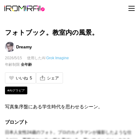
t
o
g
g
l
e
フォトブック。教室内の風景。
n
a
v
Dreamy
i
g
2026/5/15
使用したAI
Grok Imagine
a
t
年齢制限
全年齢
i
o
n
いいね
5
シェア
#AIグラビア
写真集序盤にある学生時代を思わせるシーン。
プロンプト
日本人女性24歳のフォト。プロのカメラマンが撮影したような仕