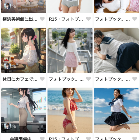
湊
横浜美術館に出かける
R15・フォトブック。コットン
フォトブック。古民家。
湊
休日にカフェで朝食をとる
フォトブック。街中で
フォトブック。屋内
湊
会議準備中
R15・フォトブック。ビーチ
フォトブック。砂浜で制服