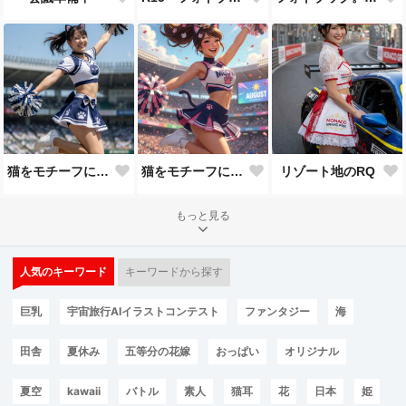
猫をモチーフにしたユニを着て応援
猫をモチーフにしたユニを着て応援
リゾート地のRQ
もっと見る
人気のキーワード
キーワードから探す
巨乳
宇宙旅行AIイラストコンテスト
ファンタジー
海
田舎
夏休み
五等分の花嫁
おっぱい
オリジナル
夏空
kawaii
バトル
素人
猫耳
花
日本
姫