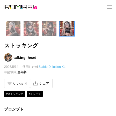
t
o
g
g
l
e
n
a
v
i
ストッキング
g
a
t
i
talking_head
o
n
2026/5/14
使用したAI
Stable Diffusion XL
年齢制限
全年齢
いいね
4
シェア
#ストッキング
#ゴシック
プロンプト