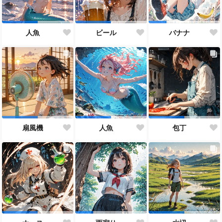
人魚
ビール
バナナ
扇風機
人魚
包丁