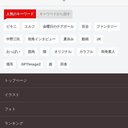
人気のキーワード
キーワードから探す
ビキニ
エルフ
金曜日のチアガール
百合
ファンタジー
中野三玖
街角インタビュー
夏休み
動画
JK
おっぱい
筋肉
猫
オリジナル
カラフル
街角素人
猫耳
GPTImage2
姫
田舎
トップページ
イラスト
フォト
ランキング