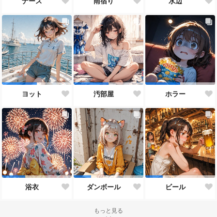
ナース
雨宿り
水辺
ヨット
汚部屋
ホラー
浴衣
ダンボール
ビール
もっと見る