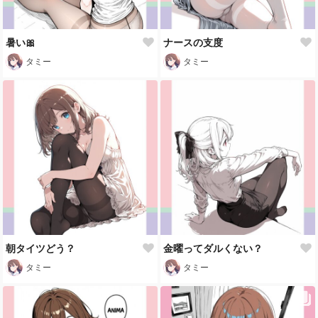
暑い🎀
ナースの支度
タミー
タミー
朝タイツどう？
金曜ってダルくない？
タミー
タミー