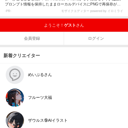
プロンプト情報を保持したままローカルデバイスにPNGで再保存が可
能です。
-PR-
モザイクエディター powered by イロミライ
ようこそ！
ゲスト
さん
会員登録
ログイン
新着クリエイター
めいぷるさん
フルーツ大福
ザウルス🔞AIイラスト