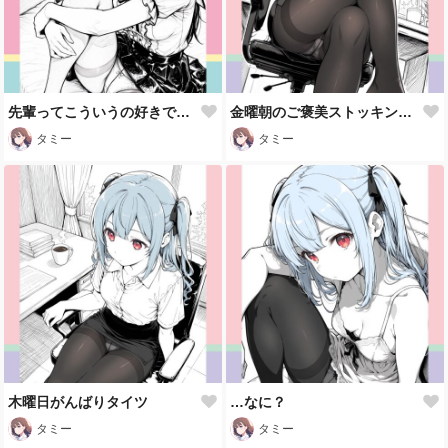
先輩ってこういうの好きですよね～（・∀・）
金曜朝のご褒美ストッキング🖤
タミー
タミー
木曜日がんばりタイツ
…なに？
タミー
タミー