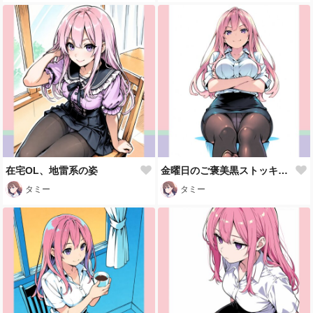
在宅OL、地雷系の姿
金曜日のご褒美黒ストッキング🖤
タミー
タミー