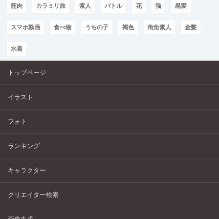
筋肉
カラミリ旅
素人
バトル
花
猫
黒髪
スマホ動画
食べ物
うちの子
褐色
街角素人
金髪
水着
トップページ
イラスト
フォト
ランキング
キャラクター
クリエイター検索