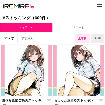
t
o
g
g
#ストッキング（600件）
l
e
n
AIイラスト
AIフォト
a
v
i
すべて
呪文あり
全年齢
R-18
g
a
t
i
o
n
夏休み直前ご褒美ストッキング
ちょっと蒸れるストッキングOL