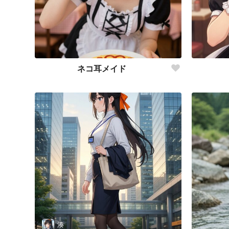
ネコ耳メイド
湊