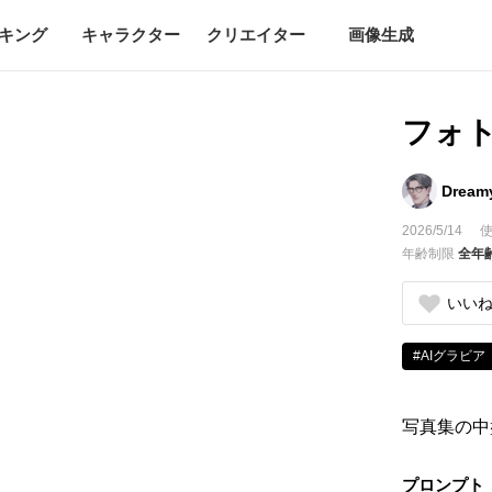
キング
キャラクター
クリエイター
画像生成
フォ
Dream
2026/5/14
使
年齢制限
全年
いい
#AIグラビア
写真集の中
プロンプト