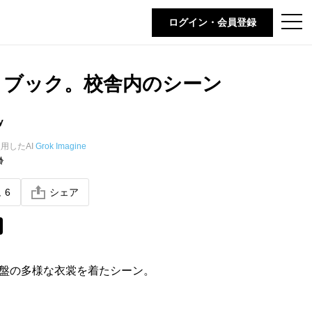
t
ログイン・会員登録
o
g
g
l
e
トブック。校舎内のシーン
n
a
v
i
y
g
a
t
用したAI
Grok Imagine
i
齢
o
n
ね
6
シェア
盤の多様な衣裳を着たシーン。