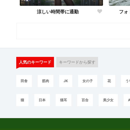
涼しい時間帯に通勤
フォ
人気のキーワード
キーワードから探す
田舎
筋肉
JK
女の子
花
う
猫
日本
猫耳
百合
美少女