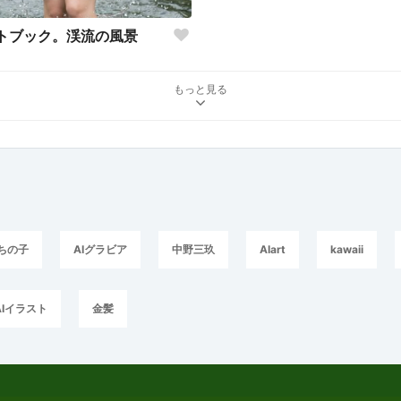
トブック。渓流の風景
もっと見る
ちの子
AIグラビア
中野三玖
AIart
kawaii
AIイラスト
金髪