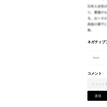
日本人女性2
り。夏服の
る。おへそ
高校の廊下
角。
ネガティブ
Steps
コメント
送信