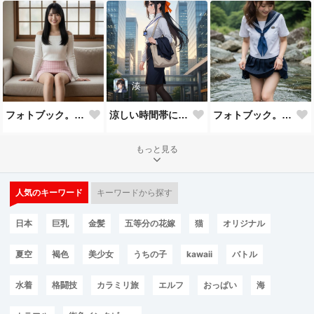
湊
フォトブック。古民家スタジオ
涼しい時間帯に通勤
フォトブック。渓流の風景
もっと見る
人気のキーワード
キーワードから探す
日本
巨乳
金髪
五等分の花嫁
猫
オリジナル
夏空
褐色
美少女
うちの子
kawaii
バトル
水着
格闘技
カラミリ旅
エルフ
おっぱい
海