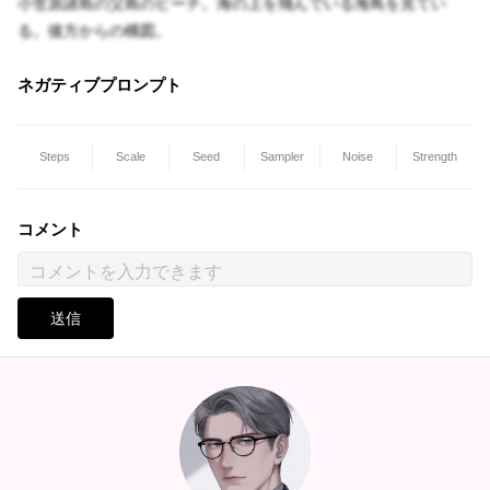
小笠原諸島の父島のビーチ。海の上を飛んでいる海鳥を見てい
る。後方からの構図。
ネガティブプロンプト
Steps
Scale
Seed
Sampler
Noise
Strength
コメント
送信