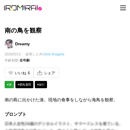
t
o
g
g
l
e
南の鳥を観察
n
a
v
Dreamy
i
g
2026/5/13
使用したAI
Grok Imagine
a
t
年齢制限
全年齢
i
o
n
いいね
6
シェア
#湊
#愛鳥週間
#旅行
南の島に出かけた湊。現地の食事をしながら海鳥を観察。
プロンプト
日本人女性24歳のデジタルイラスト。サマードレスを着ている。