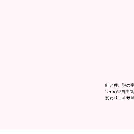
蛙と狸、謎の宇
´ڡ`๑)♡自由気ままに投稿してます。 ｼﾞｬﾝﾙも絵柄もﾊﾞﾗﾊﾞﾗ(*´﹀`*)よろり〜ん♡ カバー画像は月毎に
変わります🐸🦝