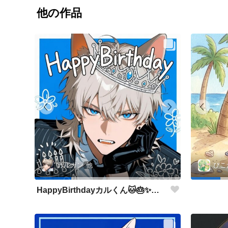
他の作品
カルカン
他
ぴこ
HappyBirthdayカルくん🐱🎂✨👏🎉