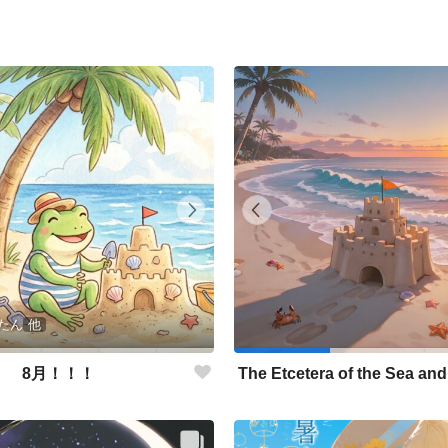
たん
他
8月！！！