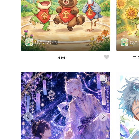
ぴこたん
他
ぴこ
♦️♦️♦️
ニ