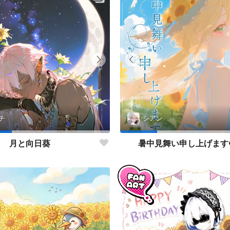
チ
シアン
月と向日葵
暑中見舞い申し上げます