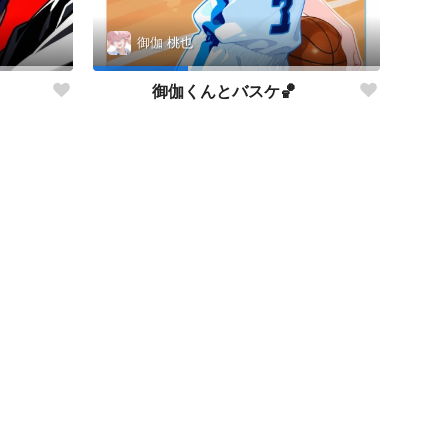
御伽 桃也
御伽くんとバスケ🏀