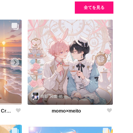
全てを見る
御影 冥土
他
momo×meito
The Etcetera of the Sea and Crabs