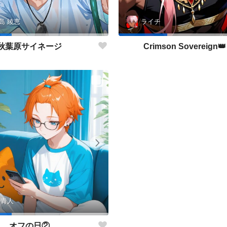
島 綾恵
ライチ
秋葉原サイネージ
Crimson Sovereign👑
 青人
オフの日②