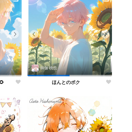
御伽 桃也

ほんとのボク