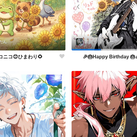
たん
黒川 リュドミーラ
コニコ😊ひまわり🌻
🎉🎂Happy Birthday 🎂