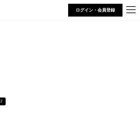
t
ログイン・会員登録
o
g
g
l
e
n
a
v
i
g
a
t
i
o
n
e2