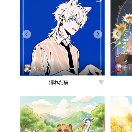
カルカン
ライ
濡れた猫