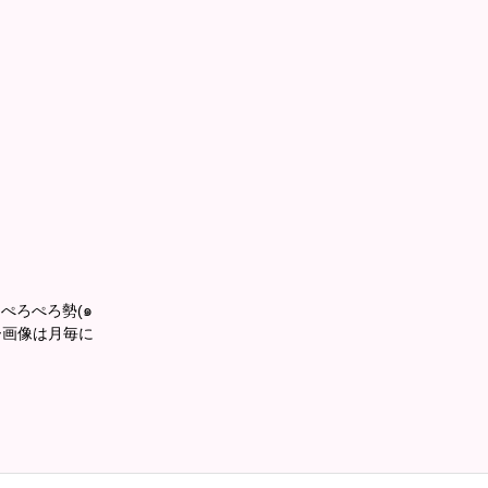
ぺろぺろ勢(๑