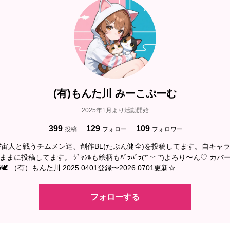
(有)もんた川 みーこぷーむ
2025年1月より活動開始
399
129
109
投稿
フォロー
フォロワー
宙人と戦うチムメン達、創作BL(たぶん健全)を投稿してます。自キャラ
🕊‎ （有）もんた川 2025.0401登録〜2026.0701更新☆
フォローする