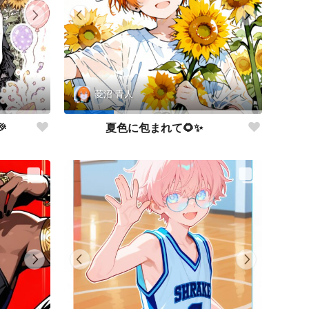
菱沼 青人
🎉
夏色に包まれて🌻✨