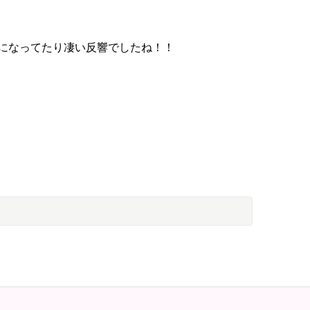
になってたり凄い反響でしたね！！
の画像をチャッピーに渡してからこの画像に○○してく