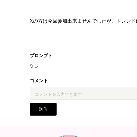
Xの方は今回参加出来ませんでしたが、トレンド
お題を毎日考えて作るの楽しかったです‪‪🫶🏻💞
プロンプト
ここまで、ありがとうございました🙏✨
なし
↓↓↓動画版↓↓↓
コメント
https://iromirai.jp/posts/61334971f795
送信
ちなみに私がGPTimage2で生成する時は、元
ださいって指示してますꉂꉂ🤭‎