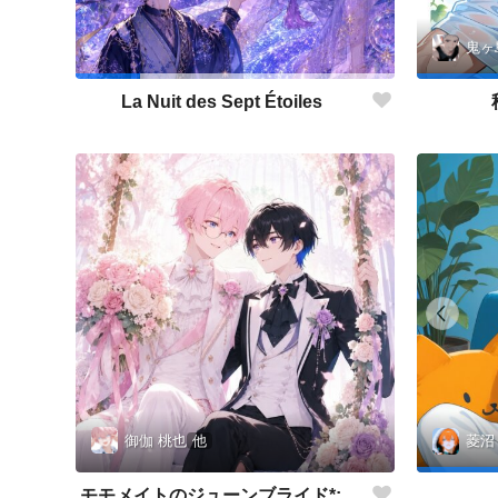
鬼ヶ
La Nuit des Sept Étoiles
御伽 桃也
他
菱沼
モモメイトのジューンブライド*:✨\( ॑˘ ॑◍\ 💒💍 ﾉ◍ ॑˘ ॑ )ﾉ✨:*