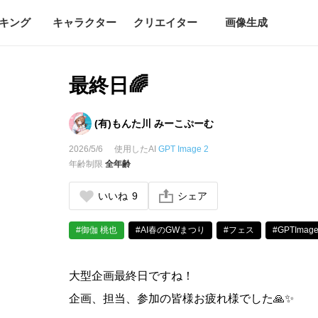
キング
キャラクター
クリエイター
画像生成
最終日🌈
(有)もんた川 みーこぷーむ
2026/5/6
使用したAI
GPT Image 2
年齢制限
全年齢
いいね
9
シェア
#御伽 桃也
#AI春のGWまつり
#フェス
#GPTImag
大型企画最終日ですね！
企画、担当、参加の皆様お疲れ様でした🙏✨