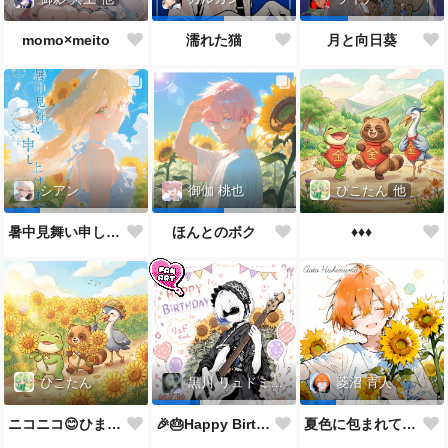
momo×meito
濡れた猫
月と向日葵
ぴこたん
他
シアン
御伽 桃也
♦️♦️♦️
暑中見舞い申し上げます🌻
ほんとのボク
ぴこたん
黒川 リュドミーラ
菱沼 青人
ニコニコ😊ひまわり🌻
🎉🎂Happy Birthday 🎂🎉
夏色に包まれて🌻✨