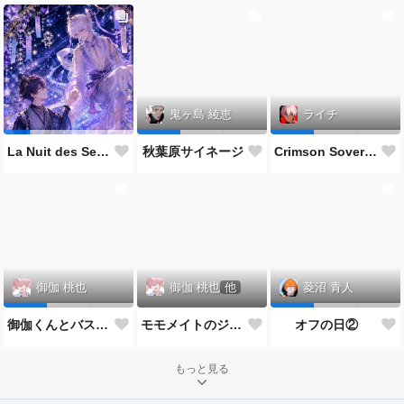
鬼ヶ島 綾恵
ライチ
La Nuit des Sept Étoiles
秋葉原サイネージ
Crimson Sovereign👑
御伽 桃也
他
御伽 桃也
菱沼 青人
モモメイトのジューンブライド*:✨\( ॑˘ ॑◍\ 💒💍 ﾉ◍ ॑˘ ॑ )ﾉ✨:*
御伽くんとバスケ🏀
オフの日②
もっと見る