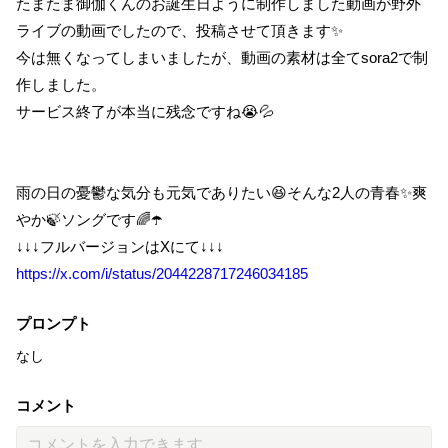
たまたま御伽くんのお誕生日ように制作しました動画が野外
ライブの動画でしたので、投稿させて頂きます✨
今は無くなってしまいましたが、動画の素材は全てsora2で制
作しました。
サービス終了が本当に残念ですね😭💦
雨の日の憂鬱な気分も元気でありたい😆そんな2人の青春✨爽
やか🍃ソングです🌈☂️
↓↓↓フルバージョンはXにて↓↓↓
https://x.com/i/status/2044228717246034185
プロンプト
なし
コメント