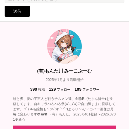
送信
(有)もんた川 みーこぷーむ
2025年1月より活動開始
399
129
109
投稿
フォロー
フォロワー
蛙と狸、謎の宇宙人と戦うチムメン達、創作BL(たぶん健全)を投
稿してます。自キャラぺろぺろ勢(๑´ڡ`๑)♡自由気ままに投稿して
ます。 ｼﾞｬﾝﾙも絵柄もﾊﾞﾗﾊﾞﾗ(*´﹀`*)よろり〜ん♡ カバー画像は月
毎に変わります🐸🦝🕊‎ （有）もんた川 2025.0401登録〜2026.070
1更新☆