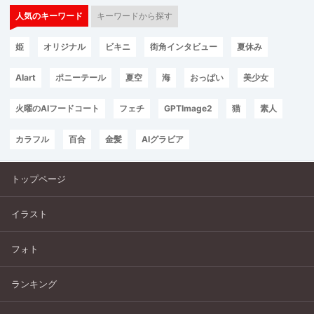
人気のキーワード
キーワードから探す
姫
オリジナル
ビキニ
街角インタビュー
夏休み
AIart
ポニーテール
夏空
海
おっぱい
美少女
火曜のAIフードコート
フェチ
GPTImage2
猫
素人
カラフル
百合
金髪
AIグラビア
トップページ
イラスト
フォト
ランキング