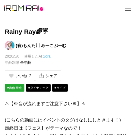
t
o
g
g
l
e
Rainy Ray🌈☔
n
a
v
(有)もんた川 みーこぷーむ
i
g
2026/5/6
使用したAI
Sora
a
t
年齢制限
全年齢
i
o
n
いいね
7
シェア
#御伽 桃也
#ダイナミック
#ライブ
⚠️【※音が流れますご注意下さい※】⚠️
(こちらの動画にはイベントのタグはなしにしときます！)
最終日は【フェス】がテーマなので！