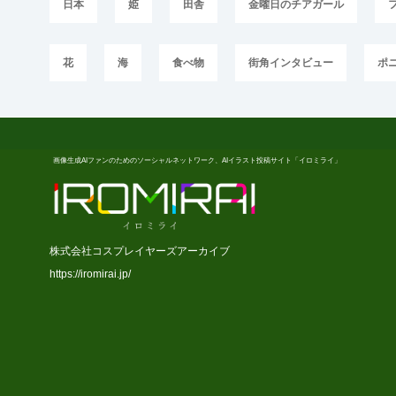
日本
姫
田舎
金曜日のチアガール
花
海
食べ物
街角インタビュー
ポ
画像生成AIファンのためのソーシャルネットワーク、AIイラスト投稿サイト「イロミライ」
株式会社コスプレイヤーズアーカイブ
https://iromirai.jp/