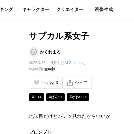
キング
キャラクター
クリエイター
画像生成
サブカル系女子
かくれまる
2026/4/26
使用したAI
Grok Imagine
年齢制限
全年齢
いいね
3
シェア
#エロ
#ぱんつ
#かわいい
地味目だけどパンツ見れたからいいか
プロンプト