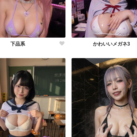
下品系
かわいいメガネ3