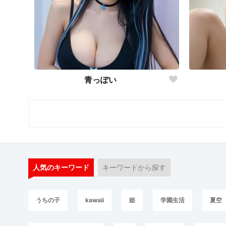
青っぽい
人気のキーワード
キーワードから探す
うちの子
kawaii
姫
学園生活
夏空