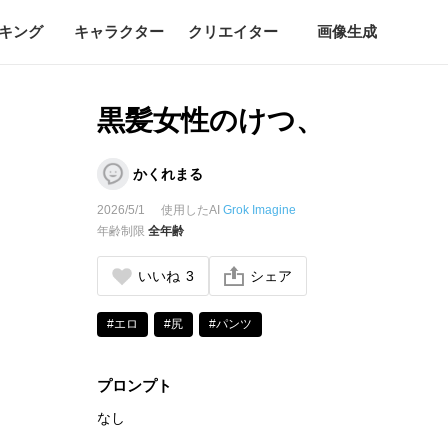
キング
キャラクター
クリエイター
画像生成
黒髪女性のけつ、
かくれまる
2026/5/1
使用したAI
Grok Imagine
年齢制限
全年齢
いいね
3
シェア
#エロ
#尻
#パンツ
プロンプト
なし