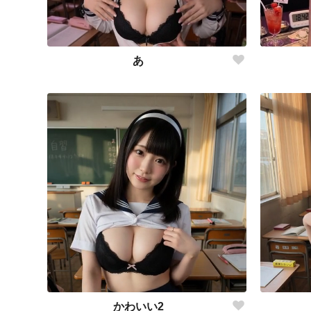
あ
かわいい2