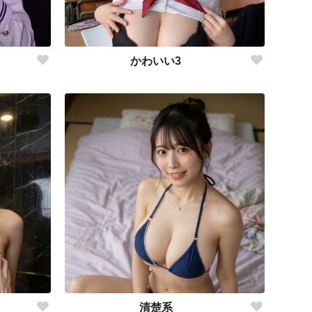
かわいい3
清楚系