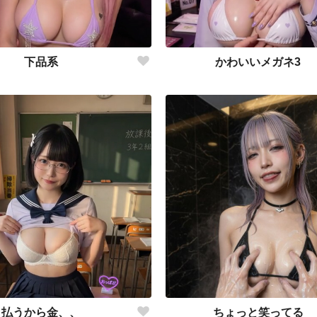
下品系
かわいいメガネ3
払うから金、、
ちょっと笑ってる