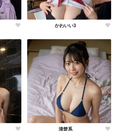
かわいい3
清楚系