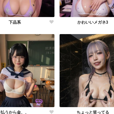
下品系
かわいいメガネ3
払うから金、、
ちょっと笑ってる