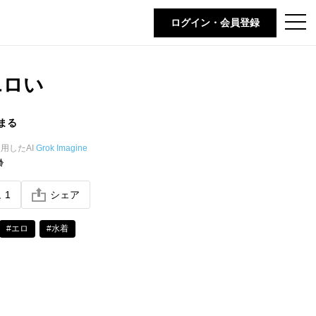
t
ログイン・会員登録
o
g
g
l
e
エロい
n
a
v
i
まる
g
a
t
用したAI
Grok Imagine
i
齢
o
n
ね
1
シェア
#エロ
#水着