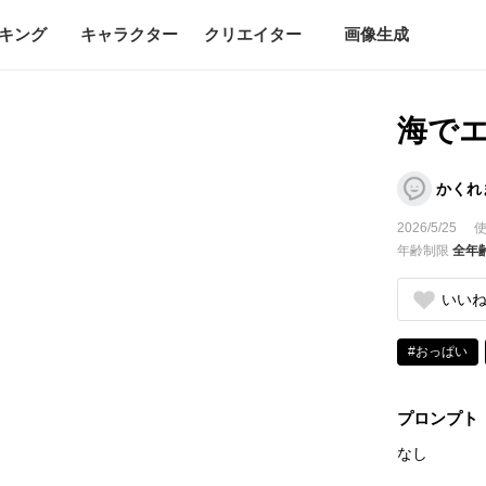
キング
キャラクター
クリエイター
画像生成
海で
かくれ
2026/5/25
使
年齢制限
全年
いい
#おっぱい
プロンプト
なし