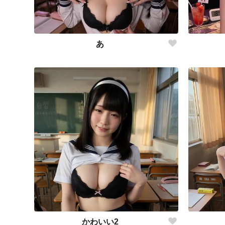
あ
かわいい2