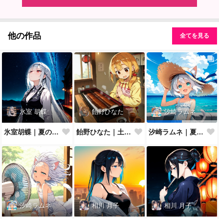
他の作品
全てを見る
氷室 胡蝶
飴野ひなた
汐崎ラムネ
氷室胡蝶｜夏の夜空
飴野ひなた｜土用の丑の日
汐崎ラムネ｜夏空を見上げて
汐崎ラムネ
相川 月子
相川 月子