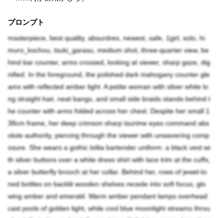
プロンプト
masterpiece, best quality, absurdres, newest, safe, 1girl, solo, hi
muro_kochou, tsuki_garasu, medium shot, three-quarter view, be
hind bar counter, arms crossed, looking at viewer, sharp gaze, dig
nified. In the foreground, the polished dark mahogany counter gle
ams with reflected amber light. A petite woman with silver white lo
ng straight hair, neat bangs, and small side braids stands behind t
he counter with arms folded across her chest. Despite her small 1
38cm frame, her deep crimson sharp tsurime eyes command abs
olute authority, piercing through the viewer with unwavering comp
osure. She wears a gothic lolita bartender uniform: a black vest wi
th silver buttons over a white dress shirt with lace trim at the cuffs,
a silver butterfly brooch at her collar. Behind her, rows of jewel-to
ned bottles on backlit wooden shelves recede into soft focus, glo
wing amber and emerald. Warm amber pendant lamps overhead
cast pools of golden light, while cool blue moonlight streams throu