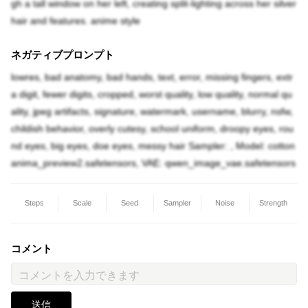
gh a tall window on her left, creating split-lighting across her silver
hair and features. anime style
ネガティブプロンプト
lowres, bad anatomy, bad hands, text, error, missing fingers, extr
a digit, fewer digits, cropped, worst quality, low quality, normal qu
ality, jpeg artifacts, signature, watermark, username, blurry, nsfw,
childish behavior, overly cutesy, school uniform, droopy eyes, rou
nd eyes, big eyes, doe eyes, messy hair Sampler: , Model: cotton
anima_preview2.safetensors, VAE: qwen_image_vae.safetensors
Steps
Scale
Seed
Sampler
Noise
Strength
コメント
送信