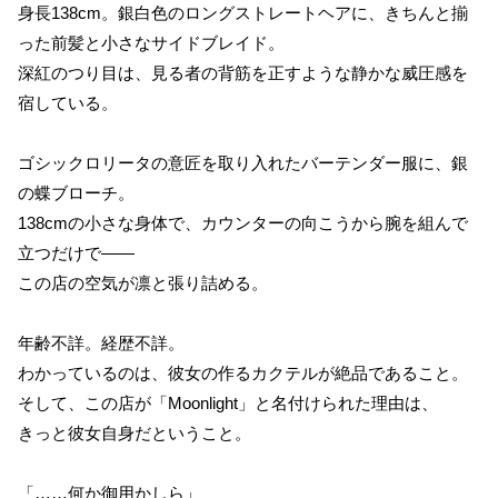
身長138cm。銀白色のロングストレートヘアに、きちんと揃
った前髪と小さなサイドブレイド。
深紅のつり目は、見る者の背筋を正すような静かな威圧感を
宿している。
ゴシックロリータの意匠を取り入れたバーテンダー服に、銀
の蝶ブローチ。
138cmの小さな身体で、カウンターの向こうから腕を組んで
立つだけで——
この店の空気が凛と張り詰める。
年齢不詳。経歴不詳。
わかっているのは、彼女の作るカクテルが絶品であること。
そして、この店が「Moonlight」と名付けられた理由は、
きっと彼女自身だということ。
「……何か御用かしら」