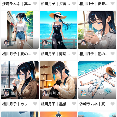
汐崎ラムネ｜真夏の扇風機ぶわっ
相川月子｜夕暮れのバルコニー
相川月子｜夏祭りの浴衣
相川 月子
相川 月子
相川 月子
相川月子｜夏の休日カジュアル
相川月子｜海辺のリゾートワンピ
相川月子｜朝のハーブティー
相川 月子
相川 月子
汐崎ラムネ
相川月子｜カフェで読書
相川月子｜黒猫とニットの休日
汐崎ラムネ｜真夏の防波堤でとろけ猫