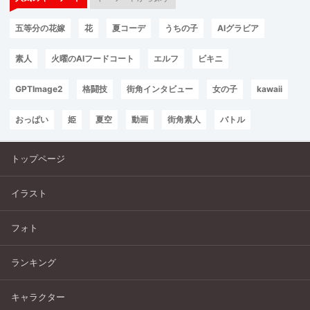
五等分の花嫁
花
夏コーデ
うちの子
AIグラビア
素人
火曜のAIフードコート
エルフ
ビキニ
GPTImage2
格闘技
街角インタビュー
女の子
kawaii
おっぱい
姫
夏空
動画
街角素人
バトル
トップページ
イラスト
フォト
ランキング
キャラクター