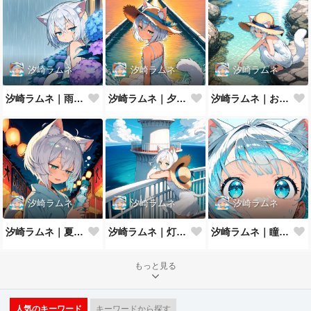
汐崎ラムネ
汐崎ラムネ
汐崎ラムネ
汐崎ラムネ｜雨やどり
汐崎ラムネ｜夕暮れの防波堤
汐崎ラムネ｜およげない猫っ子
汐崎ラムネ
汐崎ラムネ
汐崎ラムネ
汐崎ラムネ｜夏祭りの夜
汐崎ラムネ｜灯台の風
汐崎ラムネ｜瞳にうつる夏の海
もっと見る
人気のキーワード
キーワードから探す