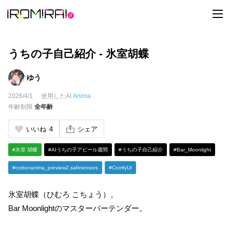
t
o
g
g
l
e
うちの子自己紹介 - 氷室胡蝶
n
a
v
ゆう
i
g
2026/4/1
使用したAI
Anima
a
t
年齢制限
全年齢
i
o
n
いいね
4
シェア
#氷室 胡蝶
#AIうちの子アピール週間
#うちの子自己紹介
#Bar_Moonlight
#cottonanima_preview2.safetensors
#ComfyUI
氷室胡蝶（ひむろ こちょう）。
Bar Moonlightのマスターバーテンダー。