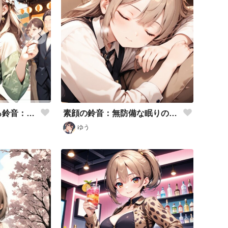
素顔の鈴音：無防備な眠りの表情
浅草の熱気に包まれる鈴音：三社祭の感動体験
ゆう