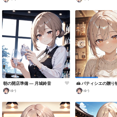
朝の開店準備 — 月城鈴音
ゆう
ゆう