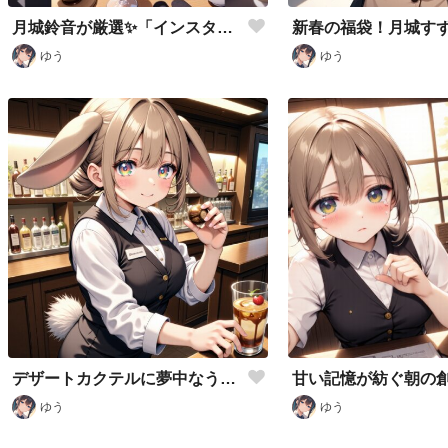
月城鈴音が厳選✨「インスタ映え100%スイーツスポット」
ゆう
ゆう
デザートカクテルに夢中なうさぎバーテンダー
甘い記憶が紡ぐ朝の
ゆう
ゆう