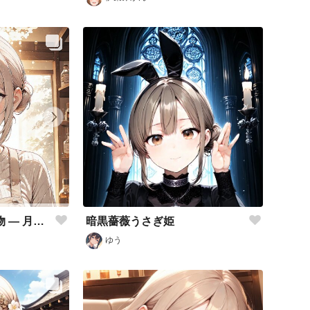
暗黒薔薇うさぎ姫
🍰 パティシエの贈り物 — 月城鈴音、手作りスイーツの差し入れ
ゆう