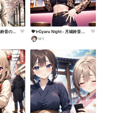
# 春のときめき：月城鈴音の春デートコーデ
💖✨Gyaru Night - 月城鈴音のスイーツカクテルパーティー🍹✨💖
ゆう