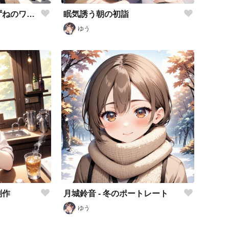
新春の福袋！月城すずねのワクワク初買い体験
眠気誘う朝の初詣
ゆう
創作
月城鈴音 - 冬のポートレート
ゆう