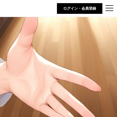
t
ログイン・会員登録
o
g
g
l
e
n
a
v
i
g
a
t
i
o
n