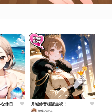
ルな休日
月城鈴音様誕生祝！
伊集みかん