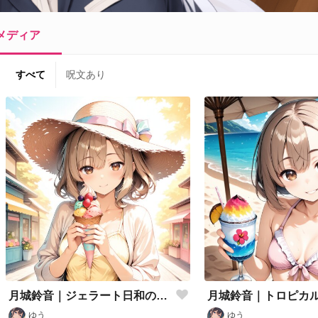
メディア
すべて
呪文あり
月城鈴音｜ジェラート日和のパステル夏
月城鈴音｜トロピカ
ゆう
ゆう