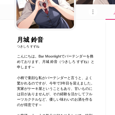
このキャラクターを共有
月城 鈴音
つきしろ すずね
こんにちは。Bar Moonlightでバーテンダーを務
めております、月城 鈴音（つきしろ すずね）と
申します～
小柄で童顔な私がバーテンダーと言うと、よく
驚かれるのですが、今年で3年目を迎えました。
実家がケーキ屋ということもあり、甘いものに
は目がありませんが、その経験を活かしてフル
ーツカクテルなど、優しい味わいのお酒を作る
のが得意です～