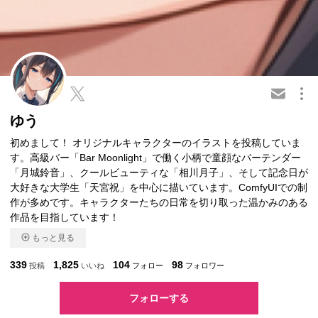
この会員を共有
ゆう
初めまして！ オリジナルキャラクターのイラストを投稿していま
す。高級バー「Bar Moonlight」で働く小柄で童顔なバーテンダー
「月城鈴音」、クールビューティな「相川月子」、そして記念日が
大好きな大学生「天宮祝」を中心に描いています。ComfyUIでの制
作が多めです。キャラクターたちの日常を切り取った温かみのある
作品を目指しています！
もっと見る
339
1,825
104
98
投稿
いいね
フォロー
フォロワー
フォローする