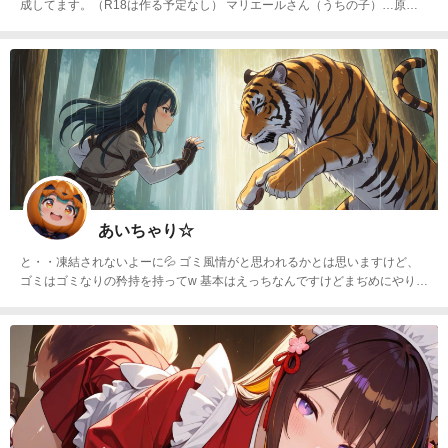
成してます。（R18は作る予定なし） マリエールさん（うちの子）…原則
毎週日曜日（投稿時間は未定） 四季子ちゃん、待てない猫ちゃんは不定期
テーマタグ作品を含むその他も合わせて一日一枚は投稿したい
あいちゃり☆
と・・凍結されないよーに💦 ゴミ風情がと思われるかとは思いますけど、
ゴミはゴミなりの矜持を持ってw 基本はえっちなんですけどまぢめにやりま
～っす‼