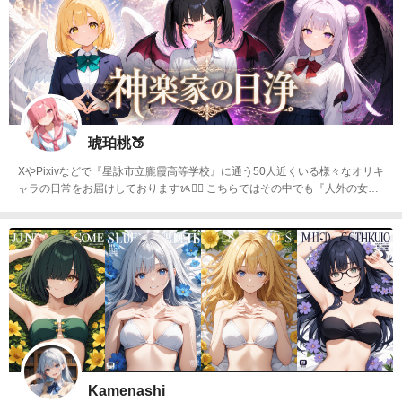
琥珀桃🍑
XやPixivなどで『星詠市立朧霞高等学校』に通う50人近くいる様々なオリキ
ャラの日常をお届けしておりますᝰ✍🏻 こちらではその中でも『人外の女の
子たち』の日常を中心に投稿中ᝰ✍🏻 #神楽家の日浄 天使･悪魔･堕天使3人の
偽り姉弟の日常 #百鬼夜行 様々な妖怪たちの日常 #冥土inアリス 自律型人工
知能体 アリスの冥土な日常
Kamenashi