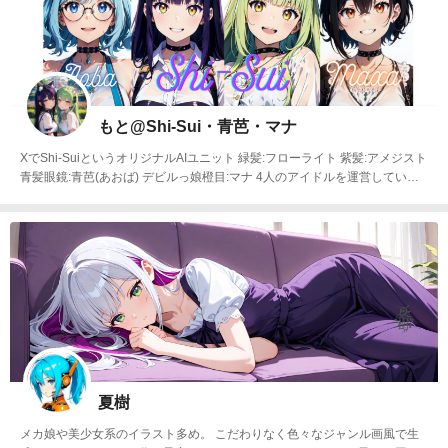
もと@Shi-Sui・青芭・マナ
XでShi-SuiというオリジナルAIユニット 緑髪:フローライト 紫髪:アメジスト
青髪眼鏡:青芭(あおば) デビルっ娘橙目:マナ 4人のアイドルを運営してい
る“もと”と申します。 今後VTuber化も出来たらいいなと思ってます！2Dや
中の人やりたい方いましたらXのDMまでご連絡下さいませ！ 技術ないので
他力本願で協力してくれる人いたらお願いします！
夏樹
メカ娘や美少女系のイラスト多め。 こだわりなく色々なジャンル画風で生