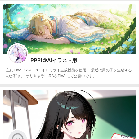
PPP!＠AIイラスト用
主にPixAI・Avalab・イロミライ生成機能を使用。 最近は男の子を生成する
のが好き。 オリキャラLoRAをPixAIにて公開中です。