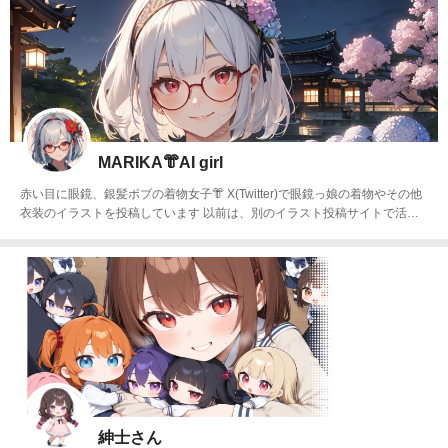
MARIKA👘AI girl
赤い目に眼鏡、銀髪ボブの着物女子👘 X(Twitter)で眼鏡っ娘の着物やその他
衣装のイラストを投稿しています 以前は、別のイラスト投稿サイトで活動
していました こっちではXで投稿していない眼鏡っ娘達のラテックス素材の
着物やその他衣装を投稿していきますのでよろしくお願いします(⋆ᴗ͈ˬᴗ͈)”
紳士さん