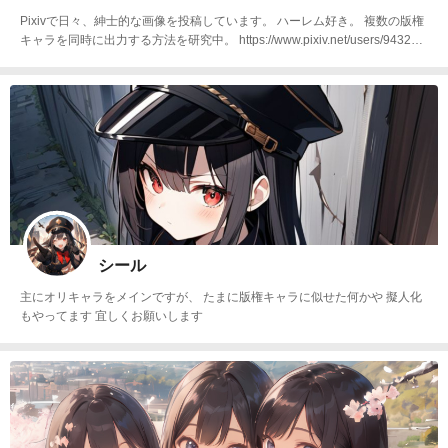
Pixivで日々、紳士的な画像を投稿しています。 ハーレム好き。 複数の版権
キャラを同時に出力する方法を研究中。 https://www.pixiv.net/users/943213
06
シール
主にオリキャラをメインですが、 たまに版権キャラに似せた何かや 擬人化
もやってます 宜しくお願いします