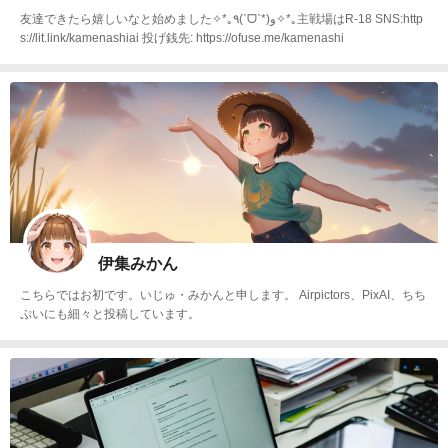
友達できたら嬉しいなと始めました✧*｡٩(ˊᗜˋ*)و✧*｡主戦場はR-18 SNS:http
s://lit.link/kamenashiai 投げ銭先: https://ofuse.me/kamenashi
伊集みかん
こちらではお初です。いじゅ・みかんと申します。 Airpictors、PixAI、ちち
ぷいにも細々と投稿しています。