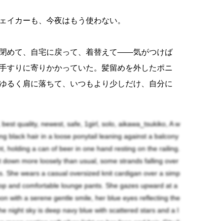
ェイカーも、今夜はもう使わない。
閉めて、自宅に戻って、着替えて——気がつけば
手すりに寄りかかっていた。髪留めを外したポニ
ゆるく肩に落ちて、いつもより少しだけ、自分に
る時間。
best quality, newest, safe, 1girl, solo, aikawa_tsukiko, A w
ビールはもうぬるくなりかけている。でも、それ
g black hair in a loose ponytail leaning against a balcony
夜はお酒の味じゃなくて、この月を味わいたいか
ght, holding a can of beer in one hand resting on the railing.
et down more loosely than usual, some strands falling over
s. She wears a casual oversized knit cardigan over a simp
top and comfortable lounge pants. She gazes upward at a
に浮かぶまんまるの月。街の灯りが遠くでちらち
oon with a serene gentle smile, her blue eyes reflecting the
夜風がカーディガンの裾をそっと揺らす。
e night sky is deep navy blue with scattered stars and a l