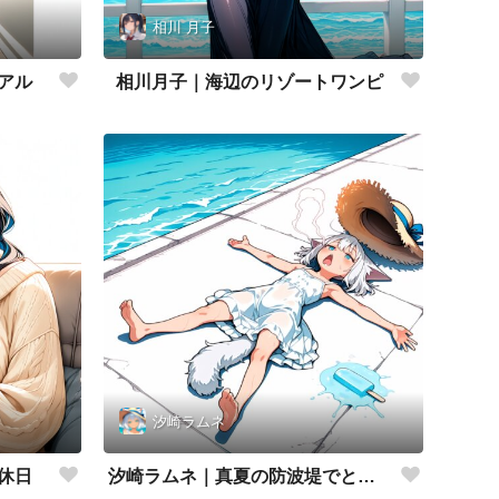
相川 月子
アル
相川月子｜海辺のリゾートワンピ
汐崎ラムネ
休日
汐崎ラムネ｜真夏の防波堤でとろけ猫