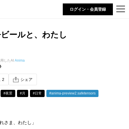
t
ログイン・会員登録
o
g
g
l
e
缶ビールと、わたし
n
a
v
i
g
a
t
用したAI
Anima
i
齢
o
n
ね
2
シェア
#夜景
#月
#日常
#anima-preview2.safetensors
れさま、わたし」