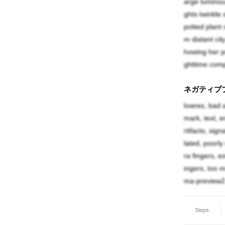
arge luminous
ghts twinkle 
相川月子。
potted plant 
いる彼女に
m distant cit
howing her pr
ghttime compo
ネガティブ
lowres, bad a
mark, text, er
rtifacts, sig
lated, poorl
ra fingers, e
ingers, too 
ma-preview2
Steps