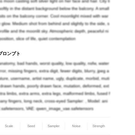
 moon casting soft silver light on her face and hair. City li
softly in the distant background below the balcony. A small
カウンターの向こうではいつも誰かの話を聞いて
sits on the balcony corner. Cool moonlight mixed with war
も、こうして月だけを相手にする夜がある。
y glow. Medium shot from behind and slightly to the side, s
ofile and the moonlit sky. Atmospheric depth, peaceful ni
sition, slice of life, quiet contemplation
プロンプト
natomy, bad hands, worst quality, low quality, nsfw, water
ror, missing fingers, extra digit, fewer digits, blurry, jpeg a
nature, username, artist name, ugly, duplicate, morbid, muti
y drawn hands, poorly drawn face, mutation, deformed, ext
xtra limbs, extra arms, extra legs, malformed limbs, fused f
many fingers, long neck, cross-eyed Sampler: , Model: ani
.safetensors, VAE: qwen_image_vae.safetensors
Scale
Seed
Sampler
Noise
Strength