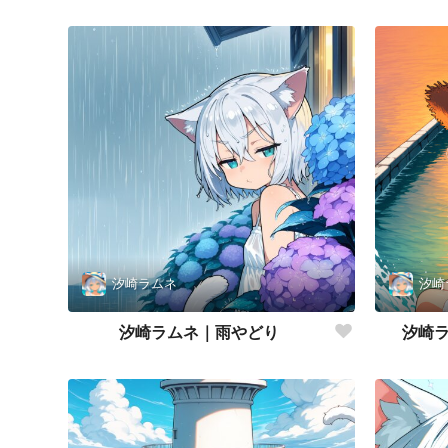
汐崎ラムネ
汐崎
汐崎ラムネ｜雨やどり
汐崎