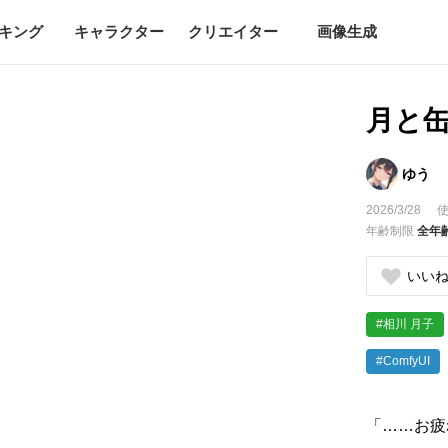
キング
キャラクター
クリエイター
画像生成
月と
ゆう
2026/3/28
使
年齢制限
全年
いい
#相川 月子
#ComfyUI
「……お疲