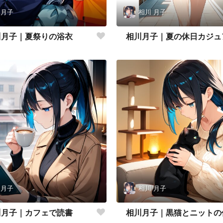
 月子
相川 月子
川月子｜夏祭りの浴衣
相川月子｜夏の休日カジュ
 月子
相川 月子
川月子｜カフェで読書
相川月子｜黒猫とニットの