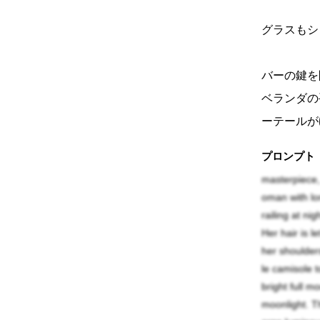
グラスもシ
バーの鍵を
ベランダの
ーテールが
正直になれ
プロンプト
masterpiece, 
手の中の缶
oman with lon
でいい。今
railing at ni
Her hair is l
ら。
her shoulder
le camisole 
見上げた空
bright full m
ら瞬いて、
moonlight. Th