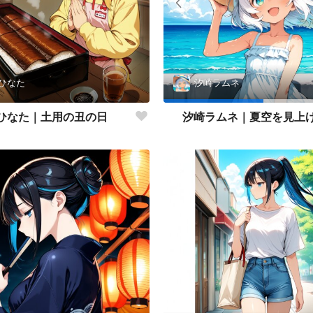
ひなた
汐崎ラムネ
ひなた｜土用の丑の日
汐崎ラムネ｜夏空を見上