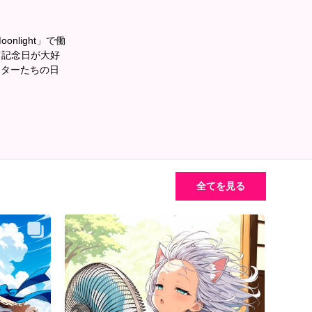
light」で働
て記念日が大好
クターたちの日
全てを見る