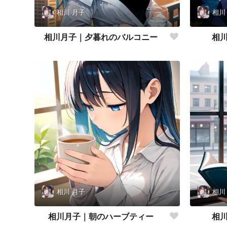
相川 月子
相川
相川月子｜夕暮れのバルコニー
相
相川 月子
相川
相川月子｜朝のハーブティー
相