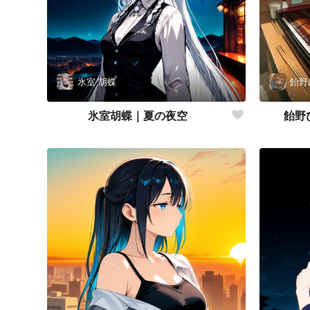
氷室 胡蝶
飴野
氷室胡蝶｜夏の夜空
飴野