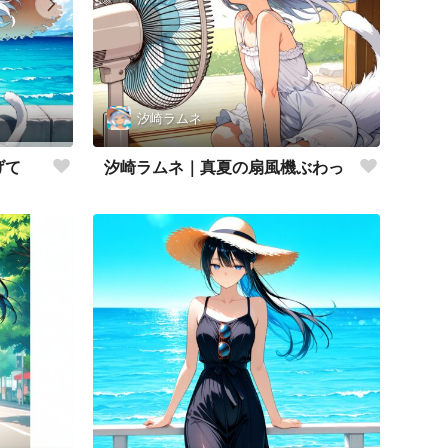
汐崎ラムネ
汐崎ラムネ｜真夏の扇風機ぶわっ
げて