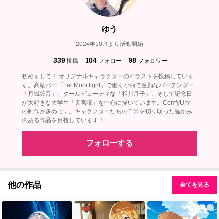
ゆう
2024年10月より活動開始
339
104
98
投稿
フォロー
フォロワー
初めまして！ オリジナルキャラクターのイラストを投稿していま
す。高級バー「Bar Moonlight」で働く小柄で童顔なバーテンダー
「月城鈴音」、クールビューティな「相川月子」、そして記念日
が大好きな大学生「天宮祝」を中心に描いています。ComfyUIで
の制作が多めです。キャラクターたちの日常を切り取った温かみ
のある作品を目指しています！
フォローする
他の作品
全てを見る