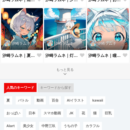
汐崎ラムネ
汐崎ラムネ
汐崎ラムネ
汐崎ラムネ｜夏祭りの夜
汐崎ラムネ｜灯台の風
汐崎ラムネ｜瞳にうつる夏の海
もっと見る
人気のキーワード
キーワードから探す
夏
バトル
動画
百合
AIイラスト
kawaii
おっぱい
日本
スマホ動画
JK
花
猫
巨乳
AIart
美少女
中野三玖
うちの子
カラフル