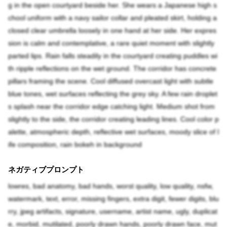
g in the open courtyard beside her. She wears a Japanese high s
chool uniform with a navy sailor collar and pleated skirt, holding a
closed clear umbrella loosely in one hand at her side. Her expres
sion is calm and contemplative, a rare quiet moment with slightly
parted lips. Rain falls steadily in the courtyard creating puddles wi
th ripple reflections on the wet ground. The corridor has concrete
pillars framing the scene. Cool diffused overcast light with subtle
blue tones, wet surfaces reflecting the grey sky. A few rain droplet
s splash near the corridor edge catching light. Medium shot from
slightly to the side, the corridor creating leading lines. Cool color p
alette, atmospheric depth, reflective wet surfaces, moody slice of l
ife composition, rain bokeh in background
ネガティブプロンプト
lowres, bad anatomy, bad hands, worst quality, low quality, nsfw,
watermark, text, error, missing fingers, extra digit, fewer digits, blu
rry, jpeg artifacts, signature, username, artist name, ugly, duplicat
e, morbid, mutilated, poorly drawn hands, poorly drawn face, mut