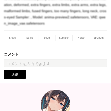
ation, deformed, extra fingers, extra limbs, extra arms, extra legs,
malformed limbs, fused fingers, too many fingers, long neck, cros
s-eyed Sampler: , Model: anima-preview2.safetensors, VAE: qwe
n_image_vae.safetensors
Steps
Scale
Seed
Sampler
Noise
Strength
コメント
送信