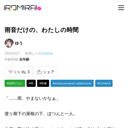
t
o
g
g
l
e
雨音だけの、わたしの時間
n
a
v
ゆう
i
g
2026/3/27
使用したAI
Anima
a
t
年齢制限
全年齢
i
o
n
いいね
3
シェア
#飴野ひなた
#雨
#制服
#anima-preview2.safetensors
#ComfyUI
「……雨、やまないかなぁ」
渡り廊下の屋根の下、ぽつんと一人。