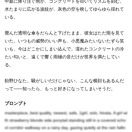
中庭に降り注ぐ雨が、コンクリートを叩いてリズムを刻む。
水たまりに広がる波紋が、灰色の空を映してゆらゆら揺れて
いる。
畳んだ透明な傘をだらんと下げたまま、彼女はただ雨を見て
いた。いつもの威勢のいい声も、小悪魔みたいないたずら笑
いも、今はどこかにしまい込んで。濡れたコンクリートの冷
たい匂いと、遠くで響く雨樋の音だけが世界を満たしてい
る。
飴野ひなた。騒がしいだけじゃない、こんな横顔もあるんだ
って——知ったら、もっと好きになってしまいそうだ。
プロンプト
masterpiece, best quality, newest, safe, 1girl, solo, hinata, A girl wi
th strawberry blonde side ponytail standing still in a covered scho
ol corridor walkway on a rainy day, gazing quietly at the rain fallin