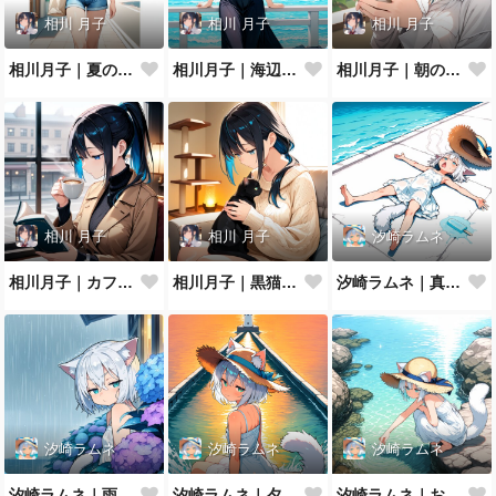
相川 月子
相川 月子
相川 月子
相川月子｜夏の休日カジュアル
相川月子｜海辺のリゾートワンピ
相川月子｜朝のハーブティー
相川 月子
相川 月子
汐崎ラムネ
相川月子｜カフェで読書
相川月子｜黒猫とニットの休日
汐崎ラムネ｜真夏の防波堤でとろけ猫
汐崎ラムネ
汐崎ラムネ
汐崎ラムネ
汐崎ラムネ｜雨やどり
汐崎ラムネ｜夕暮れの防波堤
汐崎ラムネ｜およげない猫っ子