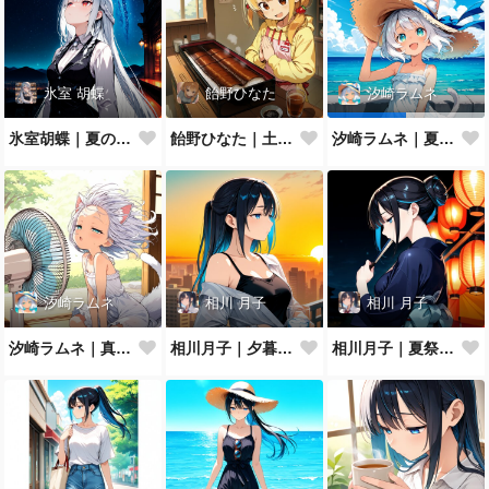
氷室 胡蝶
飴野ひなた
汐崎ラムネ
氷室胡蝶｜夏の夜空
飴野ひなた｜土用の丑の日
汐崎ラムネ｜夏空を見上げて
汐崎ラムネ
相川 月子
相川 月子
汐崎ラムネ｜真夏の扇風機ぶわっ
相川月子｜夕暮れのバルコニー
相川月子｜夏祭りの浴衣