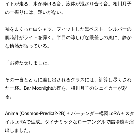
イトが走る。氷が砕ける音、液体が混ざり合う音。相川月子
の一振りには、迷いがない。
袖をまくった白シャツ、フィットした黒ベスト。シルバーの
腕時計がライトを弾く。半目の涼しげな眼差しの奥に、静か
な情熱が宿っている。
「お待たせしました」
その一言とともに差し出されるグラスには、計算し尽くされ
た一杯。Bar Moonlightの夜を、相川月子のシェイカーが彩
る。
Anima (Cosmos-Predict2-2B) + バーテンダー構図LoRA + スタ
イルLoRAで生成。ダイナミックなローアングルで臨場感を演
出しました。