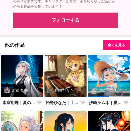
の制作が多めです。キャラクターたちの日常を切り取った温かみ
のある作品を目指しています！
フォローする
他の作品
全てを見る
氷室 胡蝶
飴野ひなた
汐崎ラムネ
氷室胡蝶｜夏の夜空
飴野ひなた｜土用の丑の日
汐崎ラムネ｜夏空を見上げて