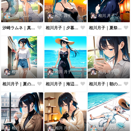
汐崎ラムネ
相川 月子
相川 月子
汐崎ラムネ｜真夏の扇風機ぶわっ
相川月子｜夕暮れのバルコニー
相川月子｜夏祭りの浴衣
相川 月子
相川 月子
相川 月子
相川月子｜夏の休日カジュアル
相川月子｜海辺のリゾートワンピ
相川月子｜朝のハーブティー
相川 月子
相川 月子
汐崎ラムネ