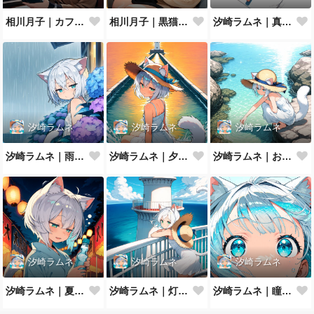
相川月子｜カフェで読書
相川月子｜黒猫とニットの休日
汐崎ラムネ｜真夏の防波堤でとろけ猫
汐崎ラムネ
汐崎ラムネ
汐崎ラムネ
汐崎ラムネ｜雨やどり
汐崎ラムネ｜夕暮れの防波堤
汐崎ラムネ｜およげない猫っ子
汐崎ラムネ
汐崎ラムネ
汐崎ラムネ
汐崎ラムネ｜夏祭りの夜
汐崎ラムネ｜灯台の風
汐崎ラムネ｜瞳にうつる夏の海