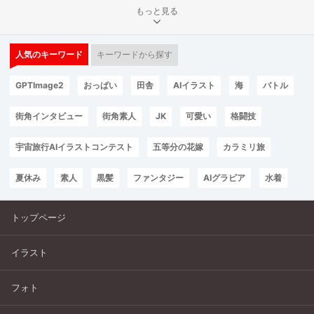
もっと見る
人気のキーワード
キーワードから探す
GPTImage2
おっぱい
田舎
AIイラスト
海
バトル
街角インタビュー
街角素人
JK
可愛い
格闘技
宇宙旅行AIイラストコンテスト
五等分の花嫁
カラミリ旅
夏休み
素人
黒髪
ファンタジー
AIグラビア
水着
トップページ
イラスト
フォト