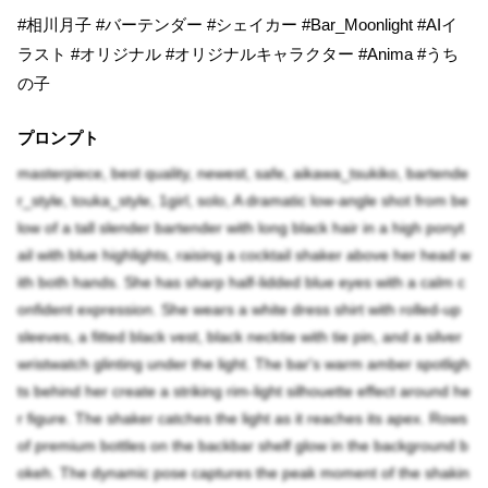
#相川月子 #バーテンダー #シェイカー #Bar_Moonlight #AIイ
ラスト #オリジナル #オリジナルキャラクター #Anima #うち
の子
プロンプト
masterpiece, best quality, newest, safe, aikawa_tsukiko, bartende
r_style, touka_style, 1girl, solo, A dramatic low-angle shot from be
low of a tall slender bartender with long black hair in a high ponyt
ail with blue highlights, raising a cocktail shaker above her head w
ith both hands. She has sharp half-lidded blue eyes with a calm c
onfident expression. She wears a white dress shirt with rolled-up
sleeves, a fitted black vest, black necktie with tie pin, and a silver
wristwatch glinting under the light. The bar's warm amber spotligh
ts behind her create a striking rim-light silhouette effect around he
r figure. The shaker catches the light as it reaches its apex. Rows
of premium bottles on the backbar shelf glow in the background b
okeh. The dynamic pose captures the peak moment of the shakin