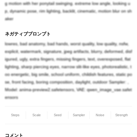
g motion with her ponytail swinging. extreme low angle, looking u
p, dynamic pose, rim lighting, backlit, cinematic, motion blur on sh
aker
ネガティブプロンプト
lowres, bad anatomy, bad hands, worst quality, low quality, nsfw,
explicit, watermark, signature, jpeg artifacts, blurry, deformed, disf
igured, ugly, extra fingers, missing fingers, text, overexposed, flat
lighting, sharp piercing eyes, narrow slit-like eyes, photorealistic, t
oo energetic, big smile, school uniform, childish features, static po
se, front facing, boring composition, daylight, outdoor Sampler: ,
Model: anima-preview2.safetensors, VAE: qwen_image_vae.safet
ensors
Steps
Scale
Seed
Sampler
Noise
Strength
コメント