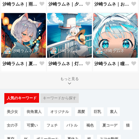
汐崎ラムネ｜雨やどり
汐崎ラムネ｜夕暮れの防波堤
汐崎ラムネ｜およげない猫っ子
汐崎ラムネ
汐崎ラムネ
汐崎ラムネ
汐崎ラムネ｜夏祭りの夜
汐崎ラムネ｜灯台の風
汐崎ラムネ｜瞳にうつる夏の海
もっと見る
人気のキーワード
キーワードから探す
美少女
街角素人
オリジナル
黒髪
巨乳
素人
女の子
可愛い
フェチ
バトル
褐色
夏コーデ
猫
夏空
JK
ポニーテール
夏休み
姫
スマホ動画