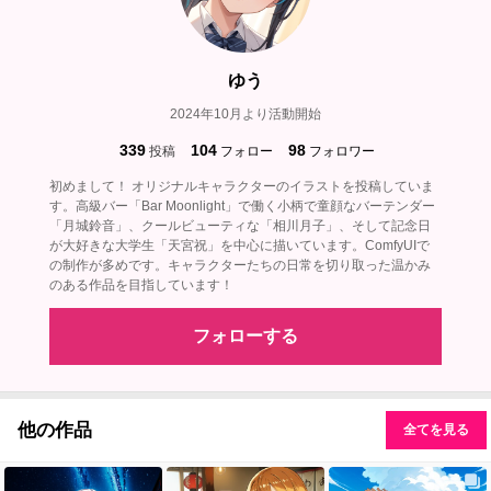
ゆう
2024年10月より活動開始
339
104
98
投稿
フォロー
フォロワー
初めまして！ オリジナルキャラクターのイラストを投稿していま
す。高級バー「Bar Moonlight」で働く小柄で童顔なバーテンダー
「月城鈴音」、クールビューティな「相川月子」、そして記念日
が大好きな大学生「天宮祝」を中心に描いています。ComfyUIで
の制作が多めです。キャラクターたちの日常を切り取った温かみ
のある作品を目指しています！
フォローする
他の作品
全てを見る