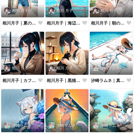
相川 月子
相川 月子
相川 月子
相川月子｜夏の休日カジュアル
相川月子｜海辺のリゾートワンピ
相川月子｜朝のハーブティー
相川 月子
相川 月子
汐崎ラムネ
相川月子｜カフェで読書
相川月子｜黒猫とニットの休日
汐崎ラムネ｜真夏の防波堤でとろけ猫
汐崎ラムネ
汐崎ラムネ
汐崎ラムネ