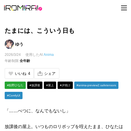
t
o
g
g
l
e
たまには、こういう日も
n
a
v
ゆう
i
g
2026/3/24
使用したAI
Anima
a
t
年齢制限
全年齢
i
o
n
いいね
4
シェア
#飴野ひなた
#放課後
#屋上
#夕焼け
#anima-preview2.safetensors
#ComfyUI
「……べつに、なんでもないし」
放課後の屋上。いつものロリポップを咥えたまま、ひなたは