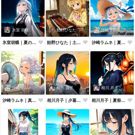
氷室 胡蝶
飴野ひなた
汐崎ラムネ
氷室胡蝶｜夏の夜空
飴野ひなた｜土用の丑の日
汐崎ラムネ｜夏空を見上げて
汐崎ラムネ
相川 月子
相川 月子
汐崎ラムネ｜真夏の扇風機ぶわっ
相川月子｜夕暮れのバルコニー
相川月子｜夏祭りの浴衣