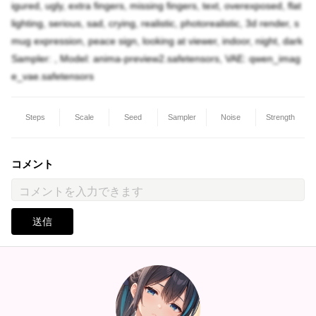
igured, ugly, extra fingers, missing fingers, text, overexposed, flat
lighting, serious, sad, crying, realistic, photorealistic, 3d render, s
mug expression, peace sign, looking at viewer, indoor, night, dark
Sampler: , Model: anima-preview2.safetensors, VAE: qwen_imag
e_vae.safetensors
Steps
Scale
Seed
Sampler
Noise
Strength
コメント
送信