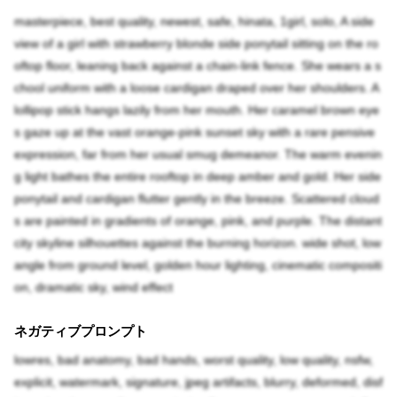
masterpiece, best quality, newest, safe, hinata, 1girl, solo, A side
view of a girl with strawberry blonde side ponytail sitting on the ro
oftop floor, leaning back against a chain-link fence. She wears a s
chool uniform with a loose cardigan draped over her shoulders. A
lollipop stick hangs lazily from her mouth. Her caramel brown eye
s gaze up at the vast orange-pink sunset sky with a rare pensive
expression, far from her usual smug demeanor. The warm evenin
g light bathes the entire rooftop in deep amber and gold. Her side
ponytail and cardigan flutter gently in the breeze. Scattered cloud
s are painted in gradients of orange, pink, and purple. The distant
city skyline silhouettes against the burning horizon. wide shot, low
angle from ground level, golden hour lighting, cinematic compositi
on, dramatic sky, wind effect
ネガティブプロンプト
lowres, bad anatomy, bad hands, worst quality, low quality, nsfw,
explicit, watermark, signature, jpeg artifacts, blurry, deformed, disf