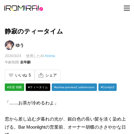
t
o
g
g
l
e
静寂のティータイム
n
a
v
ゆう
i
g
2026/3/24
使用したAI
Anima
a
t
年齢制限
全年齢
i
o
n
いいね
5
シェア
#氷室 胡蝶
#ティータイム
#anima-preview2.safetensors
#ComfyUI
「……お茶が冷めるわよ」
窓から差し込む夕暮れの光が、銀白色の長い髪を淡く染め上
げる。Bar Moonlightの営業前、オーナー胡蝶のささやかな日