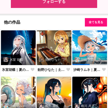
フォローする
他の作品
全てを見る
氷室 胡蝶
飴野ひなた
汐崎ラムネ
氷室胡蝶｜夏の夜空
飴野ひなた｜土用の丑の日
汐崎ラムネ｜夏空を見上げて
汐崎ラムネ
相川 月子
相川 月子