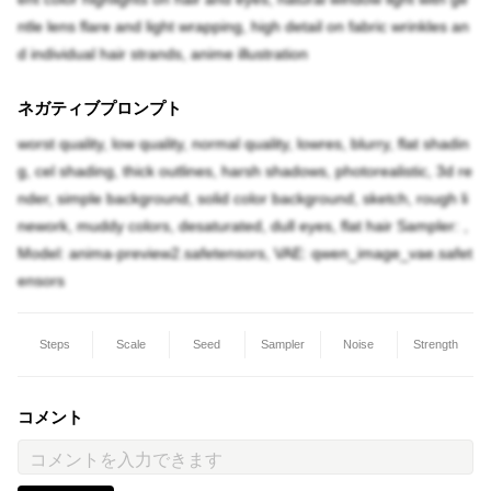
ntle lens flare and light wrapping, high detail on fabric wrinkles an
d individual hair strands, anime illustration
ネガティブプロンプト
worst quality, low quality, normal quality, lowres, blurry, flat shadin
g, cel shading, thick outlines, harsh shadows, photorealistic, 3d re
nder, simple background, solid color background, sketch, rough li
nework, muddy colors, desaturated, dull eyes, flat hair Sampler: ,
Model: anima-preview2.safetensors, VAE: qwen_image_vae.safet
ensors
Steps
Scale
Seed
Sampler
Noise
Strength
コメント