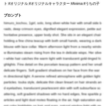
ト #オリジナル #オリジナルキャラクター #Anima #うちの子
プロンプト
himuro_kochou, 1girl, solo, long silver-white hair with small side b
raids, deep crimson eyes, dignified elegant expression, petite aut
horitative presence, upper body shot. She sits in an elegant chair
holding a fine china teacup with both small hands, wearing a dark
blouse with lace collar. Warm afternoon light from a nearby windo
w illuminates steam rising from the tea in delicate wisps. Her silve
r-white hair catches the warm light with translucent gold-tinged hi
ghlights. Fine detail on the porcelain teacup pattern and her small
delicate fingers. Soft gradient shadows on her face from the war
m directional light. A serene refined atmosphere with golden light
particles. touka style, delicate thin clean lineart on hair strands an
d eyelashes, translucent pearlescent skin with soft subsurface sc
attering, soft gradient shadows with no hard edges, fine sparkle p
articles and light dust motes floating in the air, high saturation acc
ent color highlights on hair and eyes, natural window light with ge