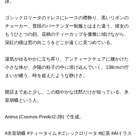
課。
ゴシックロリータのドレスにレースの襟飾り、黒いリボンの
チョーカー。普段のバーテンダー制服とはまた違う、彼女の
もうひとつの顔。花柄のティーカップを優雅に傾けながら、
深紅の瞳は窓の向こうをどこか遠くに見つめている。
湯気がゆるやかに立ち昇り、アンティークチェアに腰かけた
小さな体が、夕陽の粒子の中に溶け込んでいく。138cmの佇
まいが纏う、時を超えたような静けさ。
開店まであと少し。この穏やかな沈黙だけが知っている、氷
室胡蝶という人。
Anima (Cosmos-Predict2-2B) で生成。
#氷室胡蝶 #ティータイム #ゴシックロリータ #紅茶 #AIイラス