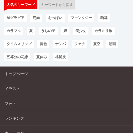
人気のキーワード
キーワードから探す
AIグラビア
筋肉
おっぱい
ファンタジー
猫耳
カラフル
夏
うちの子
姫
美少女
カラミリ旅
タイムスリップ
褐色
ナンパ
フェチ
夏空
動画
五等分の花嫁
夏休み
格闘技
トップページ
イラスト
フォト
ランキング