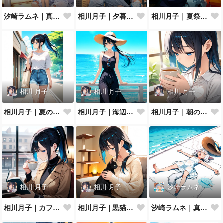
汐崎ラムネ｜真夏の扇風機ぶわっ
相川月子｜夕暮れのバルコニー
相川月子｜夏祭りの浴衣
相川 月子
相川 月子
相川 月子
相川月子｜夏の休日カジュアル
相川月子｜海辺のリゾートワンピ
相川月子｜朝のハーブティー
相川 月子
相川 月子
汐崎ラムネ
相川月子｜カフェで読書
相川月子｜黒猫とニットの休日
汐崎ラムネ｜真夏の防波堤でとろけ猫