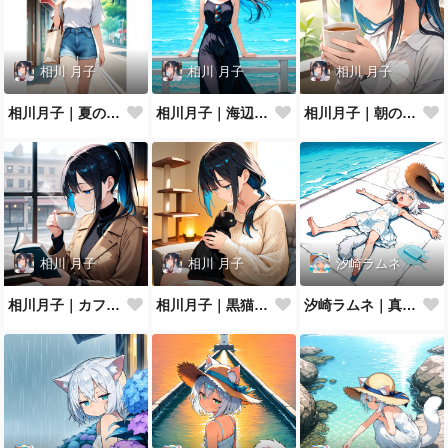
相川 月子
相川 月子
相川 月子
相川月子｜夏の休日カジュアル
相川月子｜海辺のリゾートワンピ
相川月子｜朝のハーブティー
相川 月子
相川 月子
汐崎ラムネ
相川月子｜カフェで読書
相川月子｜黒猫とニットの休日
汐崎ラムネ｜真夏の防波堤でとろけ猫