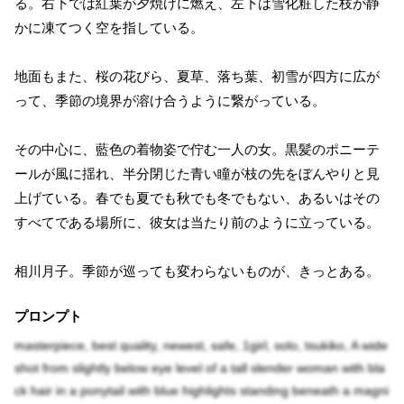
る。右下では紅葉が夕焼けに燃え、左下は雪化粧した枝が静
かに凍てつく空を指している。
地面もまた、桜の花びら、夏草、落ち葉、初雪が四方に広が
って、季節の境界が溶け合うように繋がっている。
その中心に、藍色の着物姿で佇む一人の女。黒髪のポニーテ
ールが風に揺れ、半分閉じた青い瞳が枝の先をぼんやりと見
上げている。春でも夏でも秋でも冬でもない、あるいはその
すべてである場所に、彼女は当たり前のように立っている。
相川月子。季節が巡っても変わらないものが、きっとある。
プロンプト
masterpiece, best quality, newest, safe, 1girl, solo, tsukiko, A wide
shot from slightly below eye level of a tall slender woman with bla
ck hair in a ponytail with blue highlights standing beneath a magni