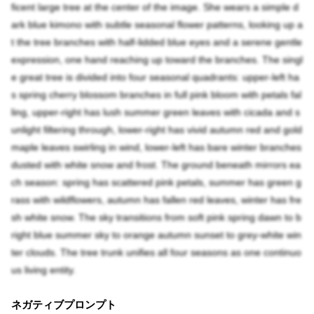
ficent large tree at the center of the image. She wears a simple d
ark blue kimono with subtle seasonal flower patterns, looking up a
t the tree branches with half-lidded blue eyes and a serene gentle
expression, one hand reaching up toward the branches. The singl
e great tree is divided into four seasonal quadrants: upper-left ha
s spring cherry blossom branches in full pink bloom with petals fal
ling, upper-right has lush summer green leaves with cicada and s
unlight filtering through, lower-right has vivid autumn red and gold
maple leaves swirling in wind, lower-left has bare winter branches
dusted with white snow and frost. The ground beneath mirrors ea
ch season: spring has scattered pink petals, summer has green g
rass with wildflowers, autumn has fallen red leaves, winter has fre
sh white snow. The sky transitions from soft pink spring dawn to b
right blue summer sky to orange autumn sunset to grey-white win
ter clouds. The tree trunk unifies all four seasons as one continuo
us living entity.
ネガティブプロンプト