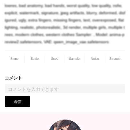
lowres, bad anatomy, bad hands, worst quality, low quality, nsfw,
explicit, watermark, signature, jpeg artifacts, blurry, deformed, disf
igured, ugly, extra fingers, missing fingers, text, overexposed, flat
lighting, realistic, photorealistic, 3d render, multiple girls, multiple t
rees, modern clothes, western clothes Sampler: , Model: anima-p
review2.safetensors, VAE: qwen_image_vae.safetensors
Steps
Scale
Seed
Sampler
Noise
Strength
コメント
送信