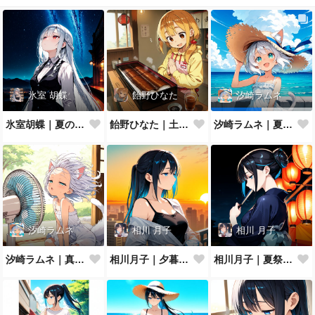
氷室 胡蝶
飴野ひなた
汐崎ラムネ
氷室胡蝶｜夏の夜空
飴野ひなた｜土用の丑の日
汐崎ラムネ｜夏空を見上げて
汐崎ラムネ
相川 月子
相川 月子
汐崎ラムネ｜真夏の扇風機ぶわっ
相川月子｜夕暮れのバルコニー
相川月子｜夏祭りの浴衣