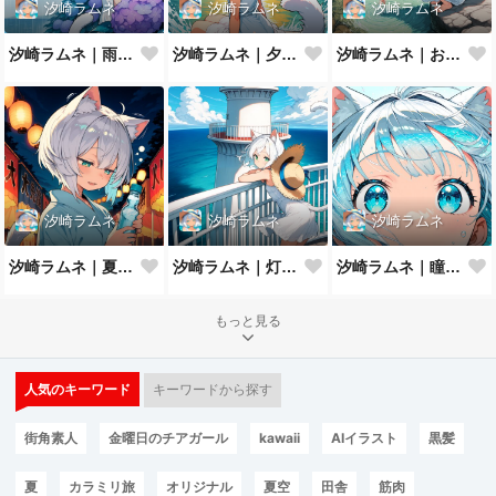
汐崎ラムネ
汐崎ラムネ
汐崎ラムネ
汐崎ラムネ｜雨やどり
汐崎ラムネ｜夕暮れの防波堤
汐崎ラムネ｜およげない猫っ子
汐崎ラムネ
汐崎ラムネ
汐崎ラムネ
汐崎ラムネ｜夏祭りの夜
汐崎ラムネ｜灯台の風
汐崎ラムネ｜瞳にうつる夏の海
もっと見る
人気のキーワード
キーワードから探す
街角素人
金曜日のチアガール
kawaii
AIイラスト
黒髪
夏
カラミリ旅
オリジナル
夏空
田舎
筋肉