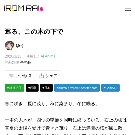
t
o
g
g
l
e
巡る、この木の下で
n
a
v
ゆう
i
g
2026/3/23
使用したAI
Anima
a
t
年齢制限
全年齢
i
o
n
いいね
3
シェア
#相川 月子
#四季
#日本
#anima-preview2.safetensors
#ComfyUI
春に咲き、夏に茂り、秋に染まり、冬に眠る。
一本の大木が、四つの季節を同時に纏っている。右上の枝は
真夏の太陽を受けて青々と茂り、左上は満開の桜が風に散