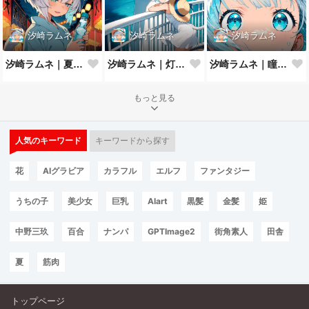
汐崎ラムネ
汐崎ラムネ
汐崎ラムネ
汐崎ラムネ｜夏祭りの夜
汐崎ラムネ｜灯台の風
汐崎ラムネ｜瞳にうつる夏の海
もっと見る
人気のキーワード
キーワードから探す
花
AIグラビア
カラフル
エルフ
ファンタジー
うちの子
美少女
巨乳
AIart
黒髪
金髪
姫
中野三玖
百合
ナンパ
GPTImage2
街角素人
田舎
夏
筋肉
トップページ