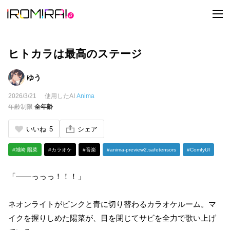
t
o
g
g
l
e
ヒトカラは最高のステージ
n
a
v
ゆう
i
g
2026/3/21
使用したAI
Anima
a
t
年齢制限
全年齢
i
o
n
いいね
5
シェア
#城崎 陽菜
#カラオケ
#音楽
#anima-preview2.safetensors
#ComfyUI
「――っっっ！！！」
ネオンライトがピンクと青に切り替わるカラオケルーム。マ
イクを握りしめた陽菜が、目を閉じてサビを全力で歌い上げ