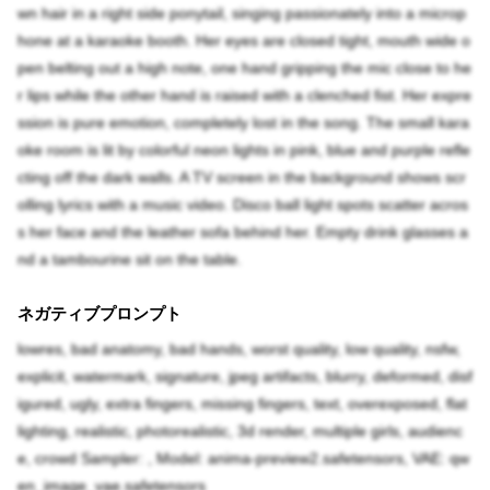
wn hair in a right side ponytail, singing passionately into a microp
hone at a karaoke booth. Her eyes are closed tight, mouth wide o
pen belting out a high note, one hand gripping the mic close to he
r lips while the other hand is raised with a clenched fist. Her expre
ssion is pure emotion, completely lost in the song. The small kara
oke room is lit by colorful neon lights in pink, blue and purple refle
cting off the dark walls. A TV screen in the background shows scr
olling lyrics with a music video. Disco ball light spots scatter acros
s her face and the leather sofa behind her. Empty drink glasses a
nd a tambourine sit on the table.
ネガティブプロンプト
lowres, bad anatomy, bad hands, worst quality, low quality, nsfw,
explicit, watermark, signature, jpeg artifacts, blurry, deformed, disf
igured, ugly, extra fingers, missing fingers, text, overexposed, flat
lighting, realistic, photorealistic, 3d render, multiple girls, audienc
e, crowd Sampler: , Model: anima-preview2.safetensors, VAE: qw
en_image_vae.safetensors