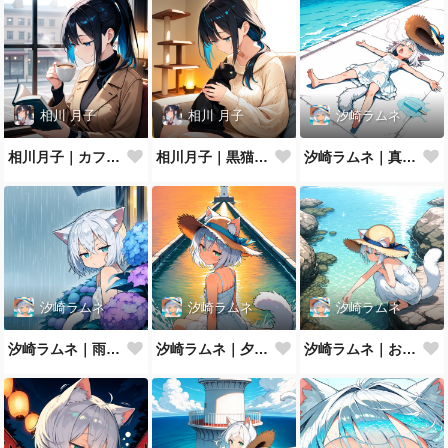
相川 月子
相川 月子
汐崎ラムネ
相川月子｜カフェで読書
相川月子｜黒猫とニットの休日
汐崎ラムネ｜真夏の防波堤でとろけ猫
汐崎ラムネ
汐崎ラムネ
汐崎ラムネ
汐崎ラムネ｜雨やどり
汐崎ラムネ｜夕暮れの防波堤
汐崎ラムネ｜およげない猫っ子