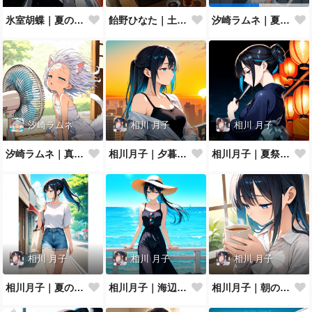
氷室胡蝶｜夏の夜空
飴野ひなた｜土用の丑の日
汐崎ラムネ｜夏空を見上げて
汐崎ラムネ
相川 月子
相川 月子
汐崎ラムネ｜真夏の扇風機ぶわっ
相川月子｜夕暮れのバルコニー
相川月子｜夏祭りの浴衣
相川 月子
相川 月子
相川 月子
相川月子｜夏の休日カジュアル
相川月子｜海辺のリゾートワンピ
相川月子｜朝のハーブティー