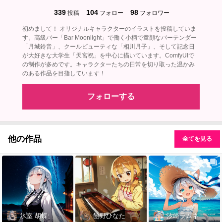
339
104
98
投稿
フォロー
フォロワー
初めまして！ オリジナルキャラクターのイラストを投稿していま
す。高級バー「Bar Moonlight」で働く小柄で童顔なバーテンダー
「月城鈴音」、クールビューティな「相川月子」、そして記念日
が大好きな大学生「天宮祝」を中心に描いています。ComfyUIで
の制作が多めです。キャラクターたちの日常を切り取った温かみ
のある作品を目指しています！
フォローする
他の作品
全てを見る
氷室 胡蝶
飴野ひなた
汐崎ラムネ