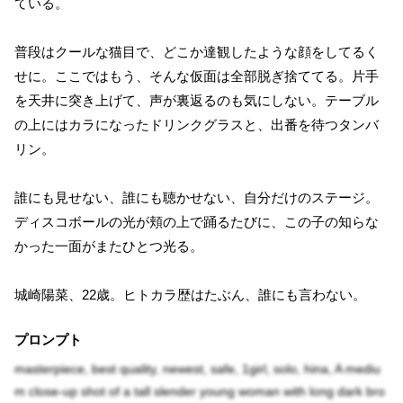
ている。
普段はクールな猫目で、どこか達観したような顔をしてるく
せに。ここではもう、そんな仮面は全部脱ぎ捨ててる。片手
を天井に突き上げて、声が裏返るのも気にしない。テーブル
の上にはカラになったドリンクグラスと、出番を待つタンバ
リン。
誰にも見せない、誰にも聴かせない、自分だけのステージ。
ディスコボールの光が頬の上で踊るたびに、この子の知らな
かった一面がまたひとつ光る。
城崎陽菜、22歳。ヒトカラ歴はたぶん、誰にも言わない。
プロンプト
masterpiece, best quality, newest, safe, 1girl, solo, hina, A mediu
m close-up shot of a tall slender young woman with long dark bro