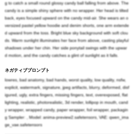
g to catch a small round glossy candy ball falling from above. The
candy is a simple shiny sphere with no wrapper. Her head is tilted
back, eyes focused upward on the candy mid-air. She wears an o
versized pastel yellow hoodie and denim shorts, one arm extende
d upward from the toss. Bright blue sky background with soft clou
ds. Warm sunlight illuminates her face from above, casting playful
shadows under her chin. Her side ponytail swings with the upwar
d motion, and the candy catches a glint of sunlight as it falls.
ネガティブプロンプト
lowres, bad anatomy, bad hands, worst quality, low quality, nsfw,
explicit, watermark, signature, jpeg artifacts, blurry, deformed, disf
igured, ugly, extra fingers, missing fingers, text, overexposed, flat
lighting, realistic, photorealistic, 3d render, lollipop in mouth, cand
y wrapper, wrapped candy, paper wrapper, foil wrapper, packagin
g Sampler: , Model: anima-preview2.safetensors, VAE: qwen_ima
ge_vae.safetensors