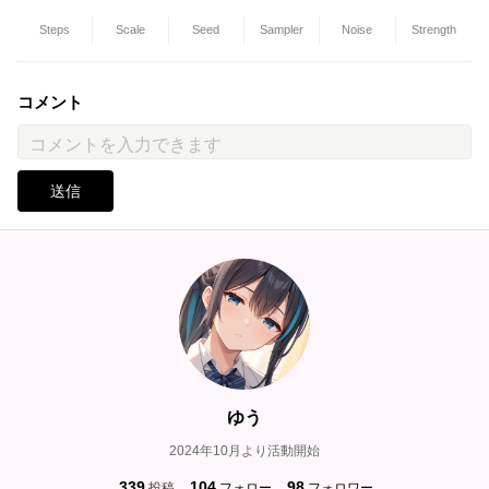
Steps
Scale
Seed
Sampler
Noise
Strength
コメント
送信
ゆう
2024年10月より活動開始
339
104
98
投稿
フォロー
フォロワー