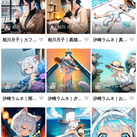
相川 月子
相川 月子
汐崎ラムネ
相川月子｜カフェで読書
相川月子｜黒猫とニットの休日
汐崎ラムネ｜真夏の防波堤でとろけ猫
汐崎ラムネ
汐崎ラムネ
汐崎ラムネ
汐崎ラムネ｜雨やどり
汐崎ラムネ｜夕暮れの防波堤
汐崎ラムネ｜およげない猫っ子