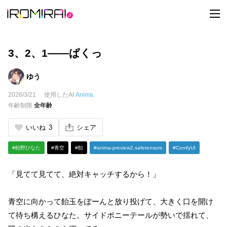
t
o
g
g
l
e
3、2、1――ぱくっ
n
a
v
ゆう
i
g
2026/3/21
使用したAI
Anima
a
t
年齢制限
全年齢
i
o
n
いいね
3
シェア
#飴野ひなた
#青空
#飴
#anima-preview2.safetensors
#ComfyUI
「見てて見てて、絶対キャッチするから！」
青空に向かって飴玉をぽーんと放り投げて、大きく口を開け
て待ち構えるひなた。サイドポニーテールが勢いで揺れて、