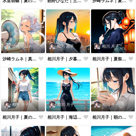
氷室胡蝶｜夏の夜空
飴野ひなた｜土用の丑の日
汐崎ラムネ｜夏空を見上げて
汐崎ラムネ
相川 月子
相川 月子
汐崎ラムネ｜真夏の扇風機ぶわっ
相川月子｜夕暮れのバルコニー
相川月子｜夏祭りの浴衣
相川 月子
相川 月子
相川 月子
相川月子｜夏の休日カジュアル
相川月子｜海辺のリゾートワンピ
相川月子｜朝のハーブティー