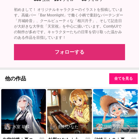
初めまして！ オリジナルキャラクターのイラストを投稿していま
す。高級バー「Bar Moonlight」で働く小柄で童顔なバーテンダー
「月城鈴音」、クールビューティな「相川月子」、そして記念日
が大好きな大学生「天宮祝」を中心に描いています。ComfyUIで
の制作が多めです。キャラクターたちの日常を切り取った温かみ
のある作品を目指しています！
フォローする
他の作品
全てを見る
氷室 胡蝶
飴野ひなた
汐崎ラムネ