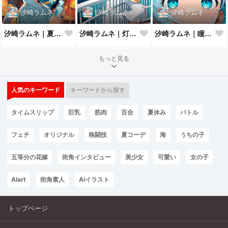
汐崎ラムネ
汐崎ラムネ
汐崎ラムネ
汐崎ラムネ｜夏祭りの夜
汐崎ラムネ｜灯台の風
汐崎ラムネ｜瞳にうつる夏の海
もっと見る
人気のキーワード
キーワードから探す
タイムスリップ
巨乳
筋肉
百合
夏休み
バトル
フェチ
オリジナル
格闘技
夏コーデ
海
うちの子
五等分の花嫁
街角インタビュー
美少女
可愛い
女の子
AIart
街角素人
AIイラスト
トップページ