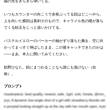
陽の光をきらきら弾いてる。
いつもカウンターの向こうで余裕ぶってる顔はどこへやら。
上を向いた横顔は真剣そのもので、キャラメル色の瞳が落ち
てくる飴玉をじっと追いかけてる。
パステルイエローのパーカーの袖がずり落ちた腕を、空に向
かってまっすぐ伸ばしたまま。この後キャッチできたのかは
――まあ、本人に聞いてみてください。
飴野ひなた。飴にまつわることなら誰にも負けない（自
称）。
プロンプト
masterpiece, best quality, newest, safe, 1girl, solo, hinata, @nnn_
yryr, A dynamic low-angle shot of a girl with strawberry blonde sid
e ponytail looking straight up at the sky with her mouth open, tryin