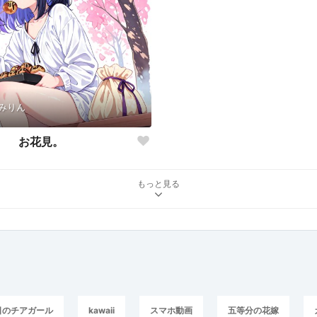
みりん
お花見。
もっと見る
日のチアガール
kawaii
スマホ動画
五等分の花嫁