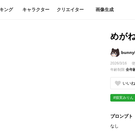
キング
キャラクター
クリエイター
画像生成
めが
bunny
2026/3/16
使
年齢制限
全年
いい
#猫実みりん
プロンプト
なし