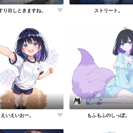
すり出しときますね。
ストリート。
みりん
猫実みりん
えいえいおー。
もふもふのしっぽ。