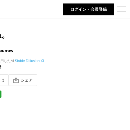
t
ログイン・会員登録
o
g
g
l
e
ね。
n
a
v
i
burrow
g
a
t
用したAI
Stable Diffusion XL
i
齢
o
n
ね
3
シェア