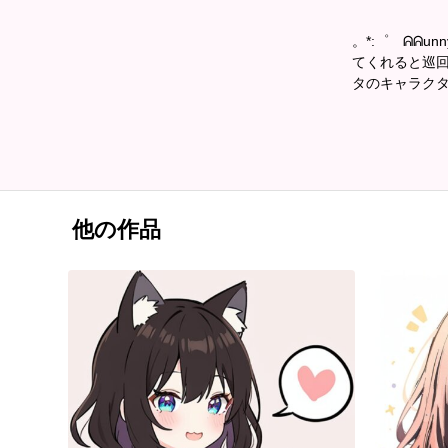
。*:゜ ᕱᕱun
てくれると巡
タのキャラクタ
他の作品