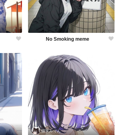
No Smoking meme
猫実みりん