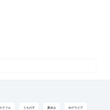
カラフル
うちの子
夏休み
AIグラビア