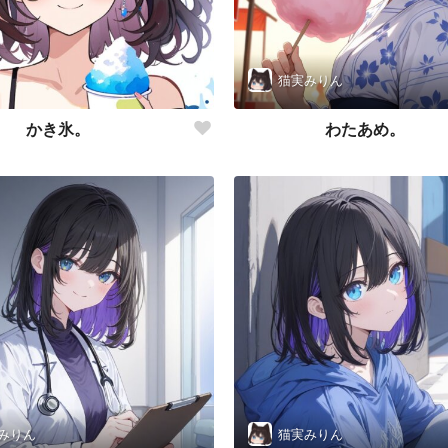
猫実みりん
かき氷。
わたあめ。
みりん
猫実みりん