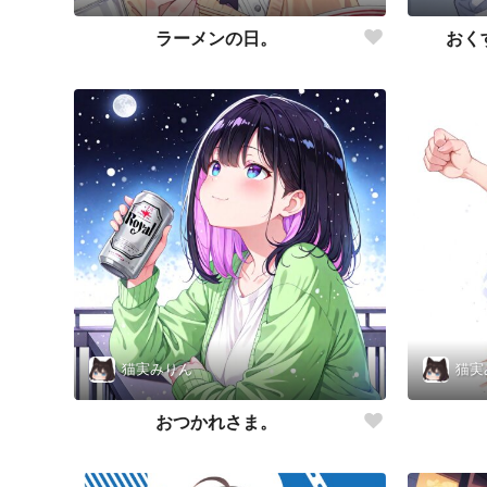
ラーメンの日。
おく
猫実みりん
猫実
おつかれさま。