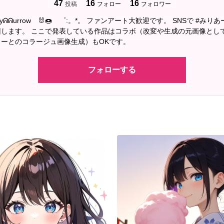
47
16
16
投稿
フォロー
フォロワー
nyᕱᕱurrow 🐰🍩 ゜:。*。 ファンアート大歓迎です。 SNSで #みり
回します。 ここで発表している作品はコラボ（改変や生成の元画像とし
ーとのコラージュ画像生成）もOKです。
フォローする