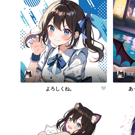
猫実みりん
猫実
よろしくね。
あ