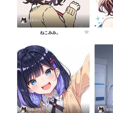
猫実みりん
ねこみみ。
猫実みりん
猫実