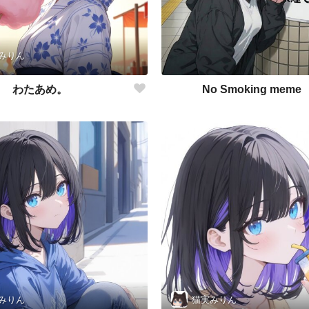
みりん
わたあめ。
No Smoking meme
みりん
猫実みりん