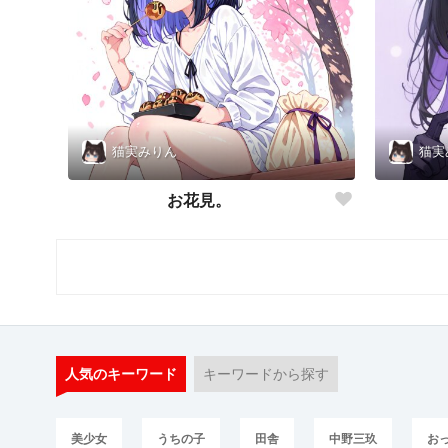
猫実みりん
猫実
お花見。
人気のキーワード
キーワードから探す
美少女
うちの子
田舎
中野三玖
お