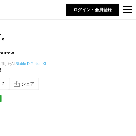
t
ログイン・会員登録
o
g
g
l
e
す。
n
a
v
i
burrow
g
a
t
用したAI
Stable Diffusion XL
i
齢
o
n
ね
2
シェア