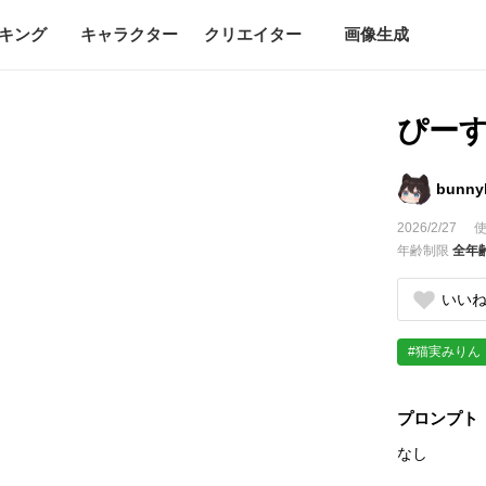
キング
キャラクター
クリエイター
画像生成
ぴー
bunny
2026/2/27
使
年齢制限
全年
いい
#猫実みりん
プロンプト
なし