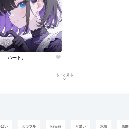
みりん
ハート。
もっと見る
っぱい
カラフル
kawaii
可愛い
水着
黒髪