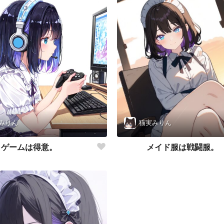
みりん
猫実みりん
ゲームは得意。
メイド服は戦闘服。