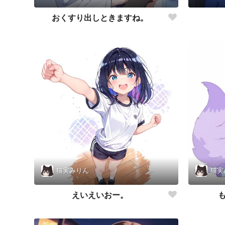
おくすり出しときますね。
猫実みりん
猫実
えいえいおー。