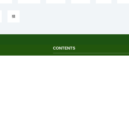
猫
CONTENTS
トップページ
イラスト
フォト
ランキング
キャラクター
クリエイター検索
画像生成
©IROMIRAI Cosplayers Archive All Right's Reserved.