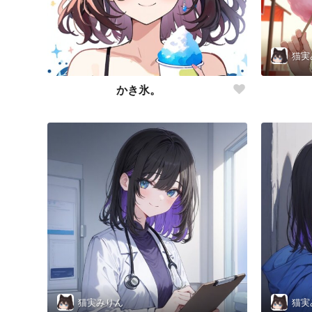
猫実
かき氷。
猫実みりん
猫実