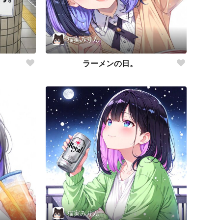
猫実みりん
ラーメンの日。
猫実みりん