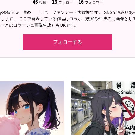
46
16
16
投稿
フォロー
フォロワー
nyᕱᕱurrow 🐰🍩 ゜:。*。 ファンアート大歓迎です。 SNSで #みり
回します。 ここで発表している作品はコラボ（改変や生成の元画像とし
ーとのコラージュ画像生成）もOKです。
フォローする