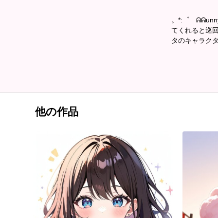
。*:゜ ᕱᕱun
てくれると巡
タのキャラクタ
他の作品