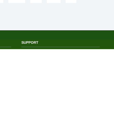
SUPPORT
よくある質問
サービス利用規約
個人情報保護指針
特定商取引法表記
お問い合わせ
@iromiraijp