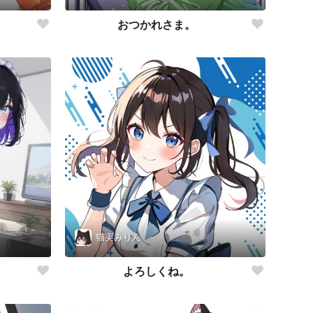
おつかれさま。
猫実みりん
よろしくね。