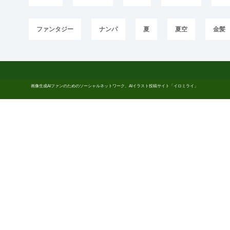
ファンタジー
ナンパ
夏
夏空
金髪
画像生成AIファンのためのソーシャルネットワーク、AIイラスト投稿サイト「イロミライ」
株式会社コスプレイヤーズアーカイブ
https://iromirai.jp/