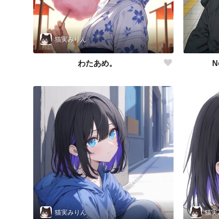
猫実みりん
わたあめ。
N
猫実みりん
猫実