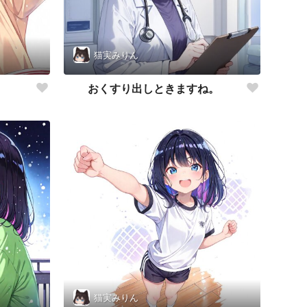
猫実みりん
おくすり出しときますね。
猫実みりん