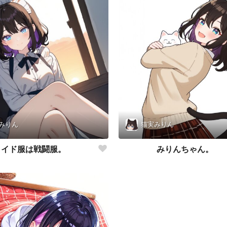
みりん
猫実みりん
メイド服は戦闘服。
みりんちゃん。