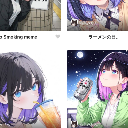
猫実みりん
o Smoking meme
ラーメンの日。
みりん
猫実みりん