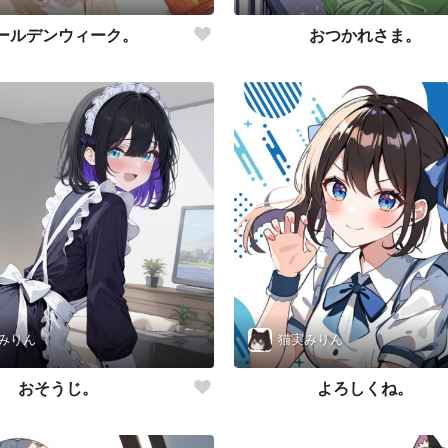
ールデンウィーク。
おつかれさま。
みりん
猫実みりん
おそうじ。
よろしくね。