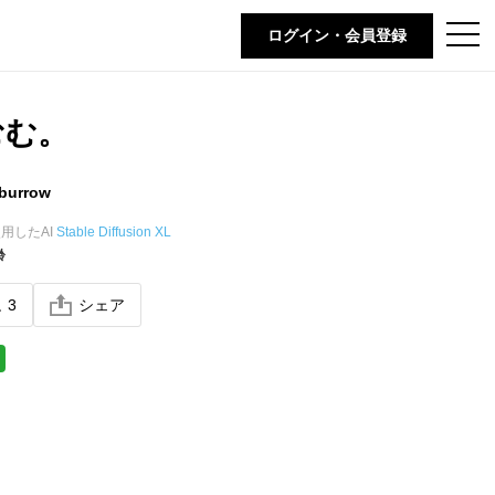
t
ログイン・会員登録
o
g
g
l
e
むむ。
n
a
v
i
burrow
g
a
t
用したAI
Stable Diffusion XL
i
齢
o
n
ね
3
シェア