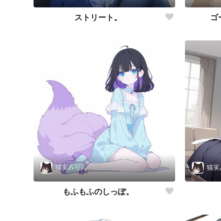
ストリート。
ゴ
猫実みりん
猫実
もふもふのしっぽ。