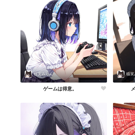
猫実みりん
猫実
ゲームは得意。