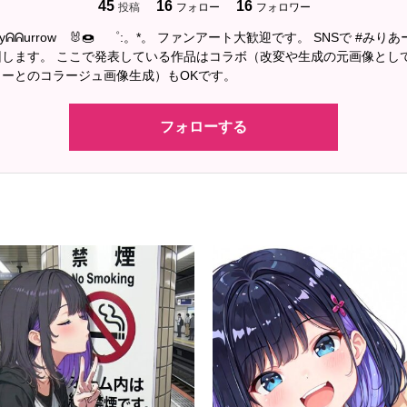
45
16
16
投稿
フォロー
フォロワー
nyᕱᕱurrow 🐰🍩 ゜:。*。 ファンアート大歓迎です。 SNSで #みり
回します。 ここで発表している作品はコラボ（改変や生成の元画像とし
ーとのコラージュ画像生成）もOKです。
フォローする