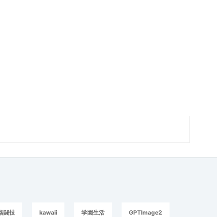
格闘技
kawaii
学園生活
GPTImage2