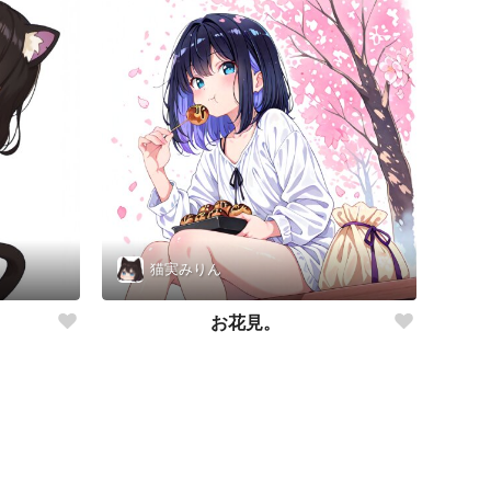
猫実みりん
お花見。