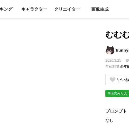
キング
キャラクター
クリエイター
画像生成
むむ
bunny
2026/2/25
使
年齢制限
全年
いい
#猫実みりん
プロンプト
なし