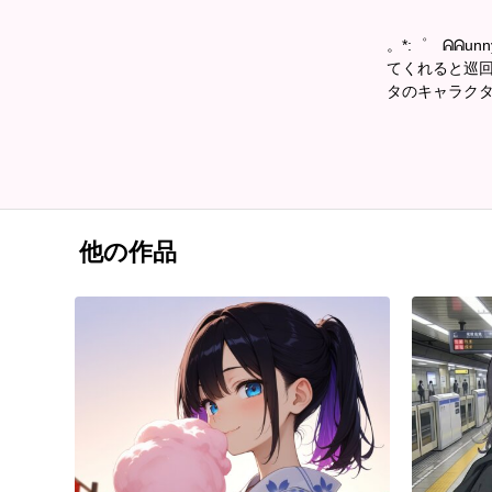
。*:゜ ᕱᕱun
てくれると巡
タのキャラクタ
他の作品