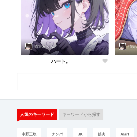
猫実みりん
猫実
ハート。
人気のキーワード
キーワードから探す
中野三玖
ナンパ
JK
筋肉
AIart