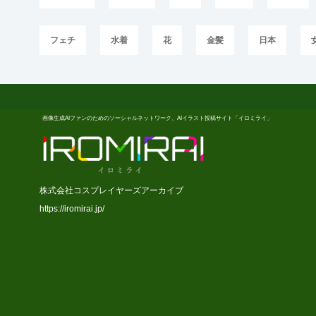
フェチ
水着
花
金髪
日本
画像生成AIファンのためのソーシャルネットワーク、AIイラスト投稿サイト「イロミライ」
株式会社コスプレイヤーズアーカイブ
https://iromirai.jp/