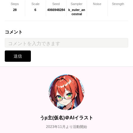
Steps
Scale
Seed
Sampler
Noise
Strength
28
6
4066948284
k_euler_an
cestral
コメント
送信
うp主(仮名)＠AIイラスト
2023年11月より活動開始