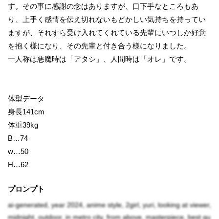
す。その事に感謝の念はありますが、口下手なところもあ
り、上手く感情を伝え切れないもどかしい気持ちを持ってい
ますが、それすら受け入れてくれている先輩にいつしか好意
を抱く様になり、その先輩と付き合う様になりました。
一人称は悪魔時は「アタシ」、人間時は「オレ」です。
体型データ
身長141cm
体重39kg
B…74
w…50
H…62
プロンプト
ai-generated, year 2024, anime style, 2girl, yuri, looking at viewer,
midnight, outdoor, in metro city, from above, masterpiece, best qu