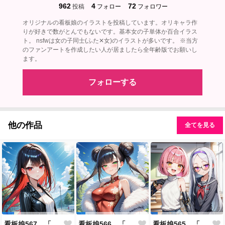
962
4
72
投稿
フォロー
フォロワー
オリジナルの看板娘のイラストを投稿しています。オリキャラ作
りが好きで数がとんでもないです。基本女の子単体か百合イラス
ト。 nsfwは女の子同士(ふた✕女)のイラストが多いです。 ※当方
のファンアートを作成したい人が居ましたら全年齢版でお願いし
ます。
フォローする
他の作品
全てを見る
看板娘567 「雪村恋のよもやま話」
看板娘566 「ナンシー・ツァオのよもやま話」
看板娘565 「銀一族」