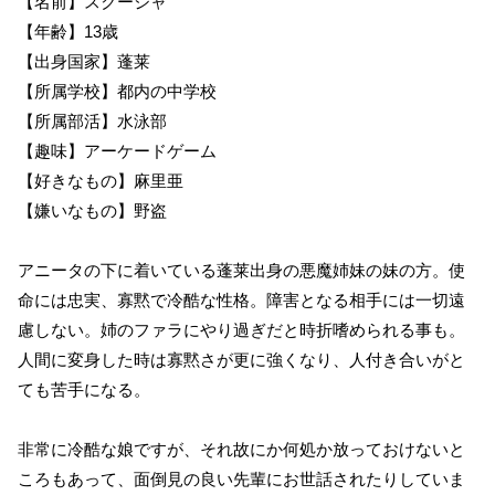
【名前】スクージャ
【年齢】13歳
【出身国家】蓬莱
【所属学校】都内の中学校
【所属部活】水泳部
【趣味】アーケードゲーム
【好きなもの】麻里亜
【嫌いなもの】野盗
アニータの下に着いている蓬莱出身の悪魔姉妹の妹の方。使
命には忠実、寡黙で冷酷な性格。障害となる相手には一切遠
慮しない。姉のファラにやり過ぎだと時折嗜められる事も。
人間に変身した時は寡黙さが更に強くなり、人付き合いがと
ても苦手になる。
非常に冷酷な娘ですが、それ故にか何処か放っておけないと
ころもあって、面倒見の良い先輩にお世話されたりしていま