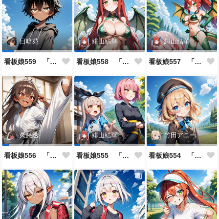
日暗苑
緋山結華
緋山結華
看板娘559 「日暗苑のよもやま話」
看板娘558 「緋山結華」キャラクター紹介
看板娘557 「其々の再会」
久慈透
緋山結華
竹田アニー
看板娘556 「久慈透のよもやま話」
看板娘555 「帰還、そして目覚め。」
看板娘554 「竹田アニーのよもやま話」