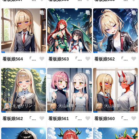
看板娘564 「ジェルマ・レスポストン・八百のよもやま話」
看板娘563 「騒ぎの終わり」
看板娘562 「八木沼千絵のよもやま話」
キャサリン・アストリー
火山縁華
火山縁華
看板娘562 「キャサリン・アストリーのよもやま話」
看板娘561 「火山一族」
看板娘560 「緋山一族」