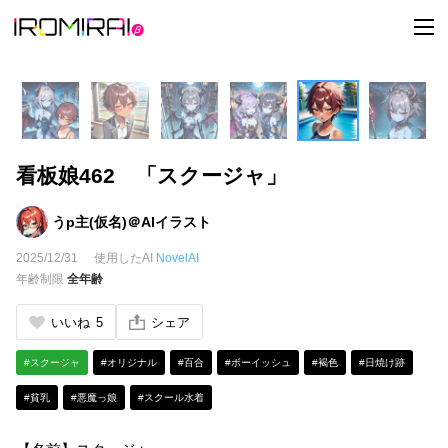
t
o
g
g
l
e
n
a
v
i
看板娘462 「スクージャ」
g
a
t
i
うp主(仮名)＠AIイラスト
o
n
2025/12/31
使用したAI
NovelAI
年齢制限
全年齢
いいね
5
シェア
#スクージャ
#オリジナル
#百合
#ボーイッシュ
#褐色
#日焼け跡
#貧乳
#悪魔っ娘
#スクール水着