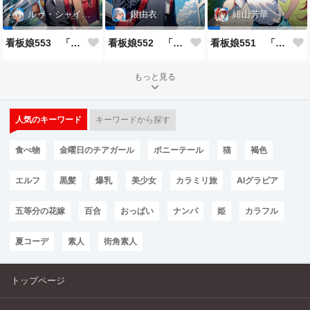
ルゥ・シャイニー
銀由衣
緋山芳華
看板娘553 「ルゥ・シャイニーのよもやま話」
看板娘552 「銀由衣」
看板娘551 「緋山芳華のよもやま話」
もっと見る
人気のキーワード
キーワードから探す
食べ物
金曜日のチアガール
ポニーテール
猫
褐色
エルフ
黒髪
爆乳
美少女
カラミリ旅
AIグラビア
五等分の花嫁
百合
おっぱい
ナンパ
姫
カラフル
夏コーデ
素人
街角素人
トップページ