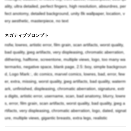
ality, ultra detailed, perfect fingers, high resolution, absurdres, per
fect anotomy, detailed background, unity 8k wallpaper, location, v
ery aesthetic, masterpiece, no text
ネガティブプロンプト
nsfw, lowres, artistic error, film grain, scan artifacts, worst quality,
bad quality, jpeg artifacts, very displeasing, chromatic aberration,
dithering, halftone, screentone, multiple views, logo, too many wa
termarks, negative space, blank page, 2.5::boy, simple backgroun
d, Logo Mark::, dc comics, marvel comics, lowres, bad, error, few
er, extra, missing, worst quality, jpeg artifacts, bad quality, waterm
ark, unfinished, displeasing, chromatic aberration, signature, extr
a digits, artistic error, username, scan, bad anatomy, blurry, lowre
s, error, film grain, scan artifacts, worst quality, bad quality, jpeg a
rtifacts, very displeasing, chromatic aberration, logo, dated, signat
ure, multiple views, gigantic breasts, extra legs, realistic