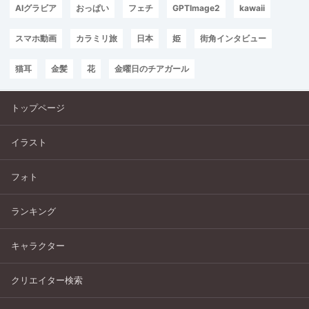
AIグラビア
おっぱい
フェチ
GPTImage2
kawaii
スマホ動画
カラミリ旅
日本
姫
街角インタビュー
猫耳
金髪
花
金曜日のチアガール
トップページ
イラスト
フォト
ランキング
キャラクター
クリエイター検索