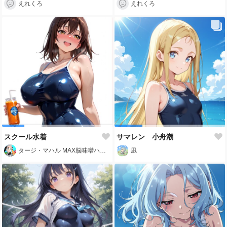
えれくろ
えれくろ
スクール水着
サマレン 小舟潮
タージ・マハル MAX脳味噌ハッピーセット的 POV
凪