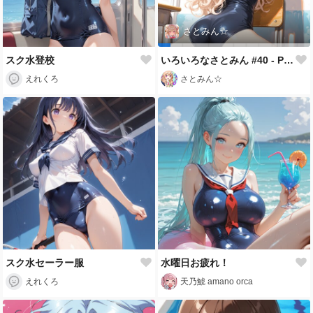
さとみん☆
スク水登校
いろいろなさとみん #40 - Pon Pon Pon Da Shi
えれくろ
さとみん☆
スク水セーラー服
水曜日お疲れ！
えれくろ
天乃鯱 amano orca