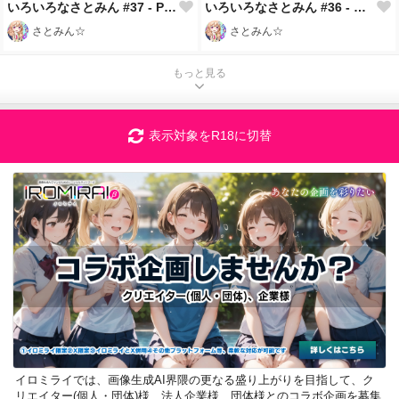
いろいろなさとみん #37 - Pon Pon Pon Da Shi
いろいろなさとみん #36 - キラ✨ツヤ
さとみん☆
さとみん☆
もっと見る
表示対象をR18に切替
イロミライでは、画像生成AI界隈の更なる盛り上がりを目指して、ク
リエイター(個人・団体)様、法人企業様、団体様とのコラボ企画を募集