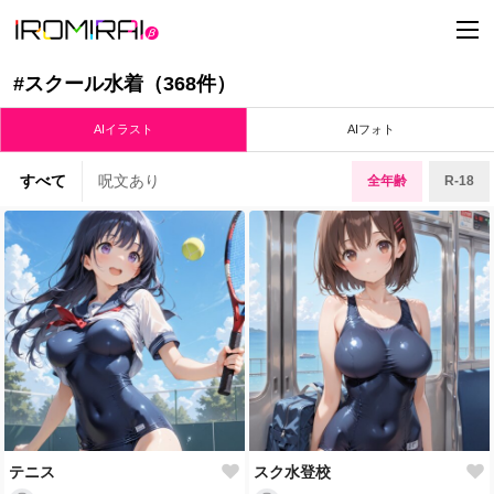
t
o
g
g
#スクール水着（368件）
l
e
n
AIイラスト
AIフォト
a
v
i
すべて
呪文あり
全年齢
R-18
g
a
t
i
o
n
テニス
スク水登校