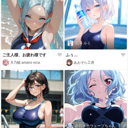
北澤 ルミ
ご主人様、お疲れ様です
ふぅ…
天乃鯱 amano orca
あおぞら工房
赤目水色ウェーブちゃん