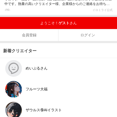
中です。熱量の高いクリエイター様、企業様からのご連絡をお待ちし
ています。
-PR-
イロミライ公式
ようこそ！
ゲスト
さん
会員登録
ログイン
新着クリエイター
めいぷるさん
フルーツ大福
ザウルス🔞AIイラスト