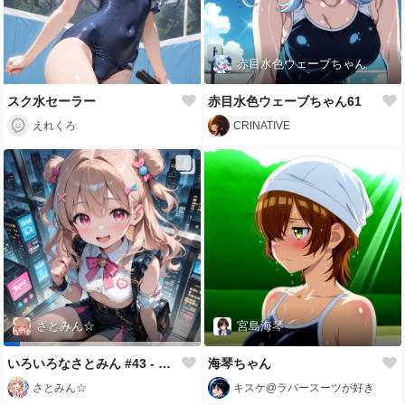
赤目水色ウェーブちゃん
スク水セーラー
赤目水色ウェーブちゃん61
えれくろ
CRINATIVE
さとみん☆
宮島海琴
いろいろなさとみん #43 - ぷりぷりAnima
海琴ちゃん
さとみん☆
キスケ@ラバースーツが好き