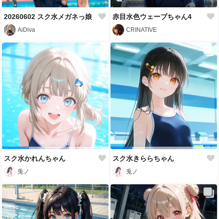
20260602 スク水メガネっ娘
赤目水色ウェーブちゃん4
AiDiva
CRINATIVE
スク水かれんちゃん
スク水きららちゃん
兎ノ
兎ノ