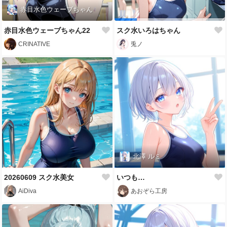
赤目水色ウェーブちゃん
赤目水色ウェーブちゃん22
スク水いろはちゃん
CRINATIVE
兎ノ
北澤 ルミ
20260609 スク水美女
いつも…
AiDiva
あおぞら工房